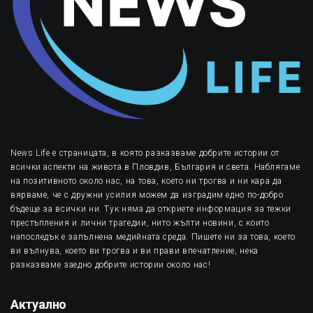
News Life е страницата, в която разказваме добрите истории от
всички аспекти на живота в Пловдив, България и света. Наблягаме
на позитивното около нас, на това, което ни трогва и ни кара да
вярваме, че с дружни усилия можем да изградим едно по-добро
бъдеще за всички ни. Тук няма да откриете информация за тежки
престъпления и лични трагедии, нито жълти новини, с които
напоследък е запълнена медийната среда. Пишете ни за това, което
ви вълнува, което ви трогва и ви прави впечатление, нека
разказваме заедно добрите истории около нас!
Актуално