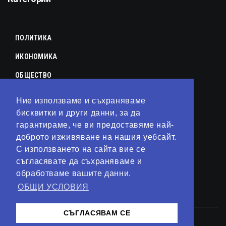
ПОЛИТИКА
ИКОНОМИКА
ОБЩЕСТВО
СПОРТ
Ние използваме и съхраняваме
КУЛТУРА
бисквитки и други данни, за да
гарантираме, че ви предоставяме най-
ЛАЙФСТАЙЛ
доброто изживяване на нашия уебсайт.
С използването на сайта вие се
ТЕХНОЛОГИИ
съгласявате да съхраняваме и
АНАЛИЗИ
обработваме вашите данни.
ОБЩИ УСЛОВИЯ
СВЯТ
СЪГЛАСЯВАМ СЕ
© 2023 – Сайт от
Kirov Invest Group