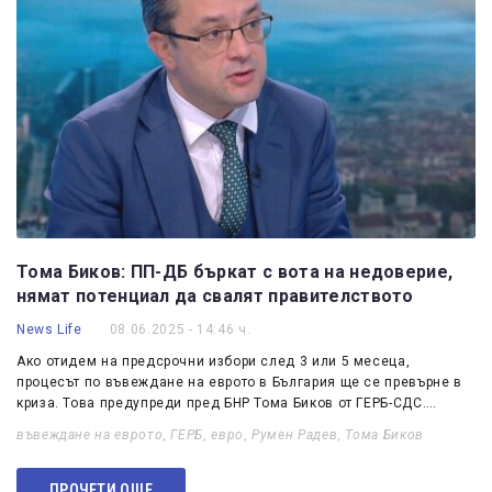
Тома Биков: ПП-ДБ бъркат с вота на недоверие,
нямат потенциал да свалят правителството
News Life
08.06.2025 - 14:46 ч.
Ако отидем на предсрочни избори след 3 или 5 месеца,
процесът по въвеждане на еврото в България ще се превърне в
криза. Това предупреди пред БНР Тома Биков от ГЕРБ-СДС.…
въвеждане на еврото
,
ГЕРБ
,
евро
,
Румен Радев
,
Тома Биков
ПРОЧЕТИ ОЩЕ