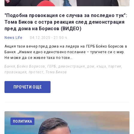
"Подобна провокация се случва за последно тук":
Тома Биков с остра реакция след демонстрация
пред дома на Борисов (ВИДЕО)
News Life
04.12.2025 - 21:50 ч.
Акция тази вечер пред дома на лидера на ГЕРБ Бойко Борисов в
Банкя. „Имаме едно единствено послание – тръгнете си с мир.
Не може да се живее така по този…
Банкя
,
Бойко Борисов
,
ГЕРБ
,
демонстрация
,
дом
,
къща
,
партия
,
провокация
,
протест
,
Тома Биков
ПРОЧЕТИ ОЩЕ
ПОЛИТИКА