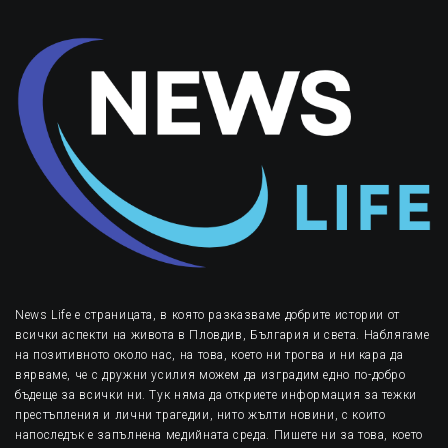
News Life е страницата, в която разказваме добрите истории от
всички аспекти на живота в Пловдив, България и света. Наблягаме
на позитивното около нас, на това, което ни трогва и ни кара да
вярваме, че с дружни усилия можем да изградим едно по-добро
бъдеще за всички ни. Тук няма да откриете информация за тежки
престъпления и лични трагедии, нито жълти новини, с които
напоследък е запълнена медийната среда. Пишете ни за това, което