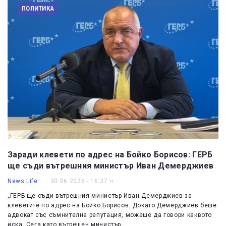
ПОЛИТИКА
Заради клевети по адрес на Бойко Борисов: ГЕРБ
ще съди вътрешния министър Иван Демерджиев
News Life
30.06.2026 - 16:37 ч.
„ГЕРБ ще съди вътрешния министър Иван Демерджиев за
клеветите по адрес на Бойко Борисов. Докато Демерджиев беше
адвокат със съмнителна репутация, можеше да говори каквото
иска. Сега като вътрешен министър…