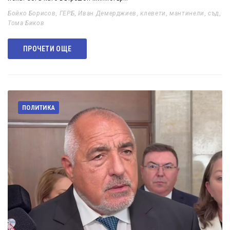
Бойко Борисов
,
ГЕРБ
,
Иван Демерджиев
,
клевети
,
мантинели
,
съд
,
Тома Биков
ПРОЧЕТИ ОЩЕ
ПОЛИТИКА