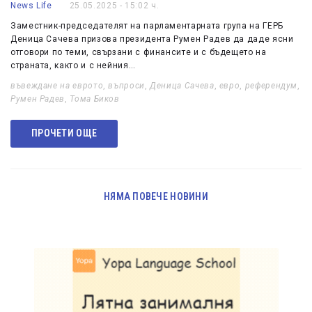
News Life
25.05.2025 - 15:02 ч.
Заместник-председателят на парламентарната група на ГЕРБ
Деница Сачева призова президента Румен Радев да даде ясни
отговори по теми, свързани с финансите и с бъдещето на
страната, както и с нейния…
въвеждане на еврото
,
въпроси
,
Деница Сачева
,
евро
,
референдум
,
Румен Радев
,
Тома Биков
ПРОЧЕТИ ОЩЕ
НЯМА ПОВЕЧЕ НОВИНИ