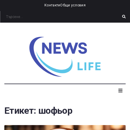
Контакти
Общи условия
Етикет:
шофьор