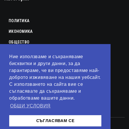
ПОЛИТИКА
ИКОНОМИКА
ОБЩЕСТВО
СПОРТ
Ние използваме и съхраняваме
КУЛТУРА
бисквитки и други данни, за да
гарантираме, че ви предоставяме най-
ЛАЙФСТАЙЛ
доброто изживяване на нашия уебсайт.
С използването на сайта вие се
ТЕХНОЛОГИИ
съгласявате да съхраняваме и
АНАЛИЗИ
обработваме вашите данни.
ОБЩИ УСЛОВИЯ
СВЯТ
СЪГЛАСЯВАМ СЕ
© 2023 – Сайт от
Kirov Invest Group