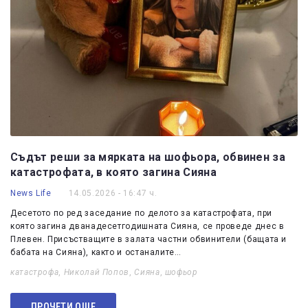
Съдът реши за мярката на шофьора, обвинен за
катастрофата, в която загина Сияна
News Life
14.05.2026 - 16:47 ч.
Десетото по ред заседание по делото за катастрофата, при
която загина дванадесетгодишната Сияна, се проведе днес в
Плевен. Присъстващите в залата частни обвинители (бащата и
бабата на Сияна), както и останалите…
катастрофа
,
Николай Попов
,
Сияна
,
шофьор
ПРОЧЕТИ ОЩЕ