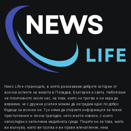
News Life е страницата, в която разказваме добрите истории от
всички аспекти на живота в Пловдив, България и света. Наблягаме
на позитивното около нас, на това, което ни трогва и ни кара да
вярваме, че с дружни усилия можем да изградим едно по-добро
бъдеще за всички ни. Тук няма да откриете информация за тежки
престъпления и лични трагедии, нито жълти новини, с които
напоследък е запълнена медийната среда. Пишете ни за това, което
ви вълнува, което ви трогва и ви прави впечатление, нека