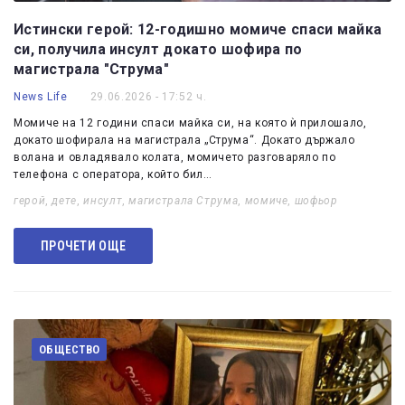
Истински герой: 12-годишно момиче спаси майка
си, получила инсулт докато шофира по
магистрала "Струма"
News Life
29.06.2026 - 17:52 ч.
Момиче на 12 години спаси майка си, на която ѝ прилошало,
докато шофирала на магистрала „Струма“. Докато държало
волана и овладявало колата, момичето разговаряло по
телефона с оператора, който бил…
герой
,
дете
,
инсулт
,
магистрала Струма
,
момиче
,
шофьор
ПРОЧЕТИ ОЩЕ
ОБЩЕСТВО