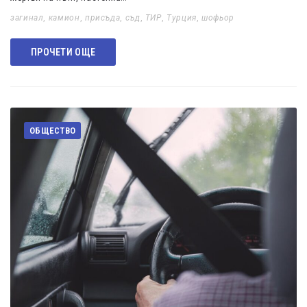
загинал
,
камион
,
присъда
,
съд
,
ТИР
,
Турция
,
шофьор
ПРОЧЕТИ ОЩЕ
ОБЩЕСТВО