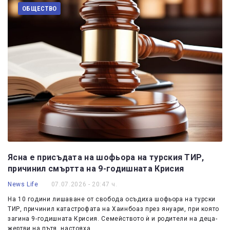
ОБЩЕСТВО
Ясна е присъдата на шофьора на турския ТИР,
причинил смъртта на 9-годишната Крисия
News Life
07.07.2026 - 20:47 ч.
На 10 години лишаване от свобода осъдиха шофьора на турски
ТИР, причинил катастрофата на Хаинбоаз през януари, при която
загина 9-годишната Крисия. Семейството ѝ и родители на деца-
жертви на пътя, настояха…