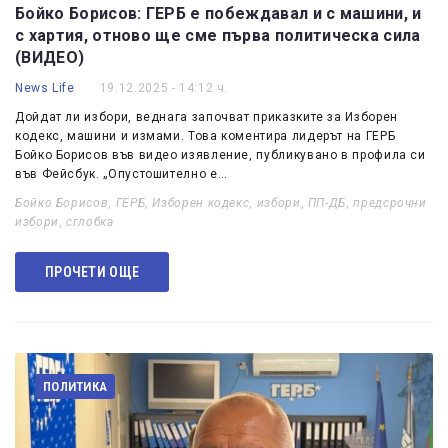
Бойко Борисов: ГЕРБ е побеждавал и с машини, и
с хартия, отново ще сме първа политическа сила
(ВИДЕО)
News Life
19.12.2025 - 14:12 ч.
Дойдат ли избори, веднага започват приказките за Изборен
кодекс, машини и измами. Това коментира лидерът на ГЕРБ
Бойко Борисов във видео изявление, публикувано в профила си
във Фейсбук. „Опустошително е…
Бойко Борисов
,
ГЕРБ
,
Изборен кодекс
,
избори
,
ПП-ДБ
,
предсрочни
избори
,
сглобка
ПРОЧЕТИ ОЩЕ
ПОЛИТИКА