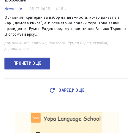
News Life
25.07.2025 - 14:15 ч.
Основният критерий за избор на длъжности, които влизат в т.
нар. „домова книга“, е търсенето на лоялни хора. Това заяви
президентът Румен Радев пред журналисти във Велико Търново.
„Погромът върху…
домова книга
,
критика
,
протести
,
Румен Радев
,
сглобка
,
управляващи
ПРОЧЕТИ ОЩЕ
ЗАРЕДИ ОЩЕ