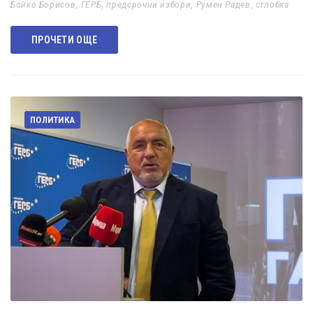
Бойко Борисов
,
ГЕРБ
,
предсрочни избори
,
Румен Радев
,
сглобка
ПРОЧЕТИ ОЩЕ
ПОЛИТИКА