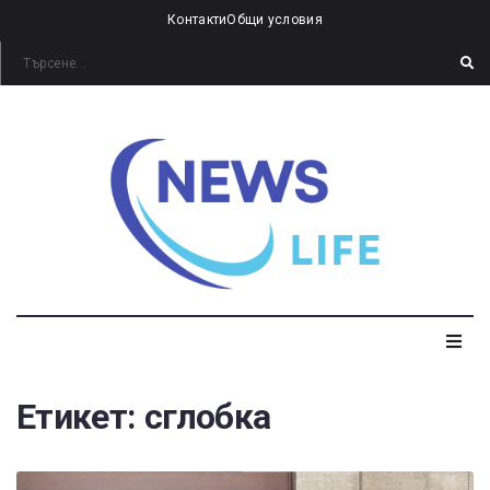
Контакти
Общи условия
Етикет:
сглобка