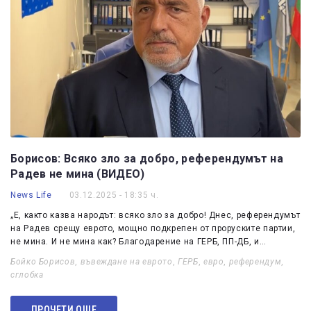
Борисов: Всяко зло за добро, референдумът на
Радев не мина (ВИДЕО)
News Life
03.12.2025 - 18:35 ч.
„Е, както казва народът: всяко зло за добро! Днес, референдумът
на Радев срещу еврото, мощно подкрепен от проруските партии,
не мина. И не мина как? Благодарение на ГЕРБ, ПП-ДБ, и…
Бойко Борисов
,
въвеждане на еврото
,
ГЕРБ
,
евро
,
референдум
,
сглобка
ПРОЧЕТИ ОЩЕ