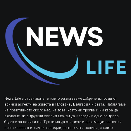
News Life е страницата, в която разказваме добрите истории от
всички аспекти на живота в Пловдив, България и света. Наблягаме
на позитивното около нас, на това, което ни трогва и ни кара да
вярваме, че с дружни усилия можем да изградим едно по-добро
бъдеще за всички ни. Тук няма да откриете информация за тежки
престъпления и лични трагедии, нито жълти новини, с които