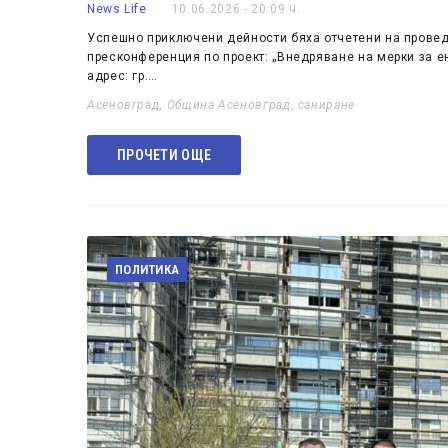
News Life
10.06.2026 - 20:09 ч.
Успешно приключени дейности бяха отчетени на проведе
пресконференция по проект: „Внедряване на мерки за 
адрес: гр.…
Асеновград
,
Община Асеновград
,
саниране
ПРОЧЕТИ ОЩЕ
ПОЛИТИКА