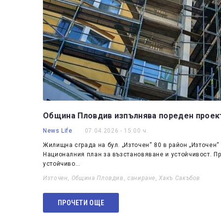
Община Пловдив изпълнява пореден проект
News Life
07.04.2026 - 15:00 ч.
Жилищна сграда на бул. „Източен“ 80 в район „Източен
Националния план за възстановяване и устойчивост. Про
устойчиво…
Източен
,
Община Пловдив
,
саниране
,
Хакъ Сакъбов
ПРОЧЕТИ ОЩЕ