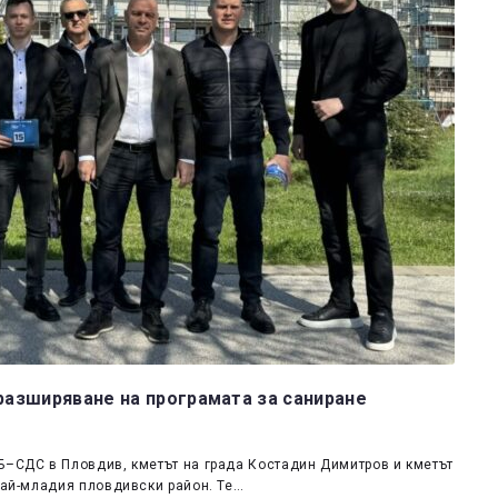
 разширяване на програмата за саниране
Б–СДС в Пловдив, кметът на града Костадин Димитров и кметът
 най-младия пловдивски район. Те…