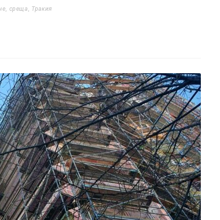
не
,
среща
,
Тракия