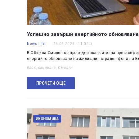
Успешно завърши енергийното обновяване 
News Life
26.06.2026 - 11:04 ч.
В Община Смолян се проведе заключителна пресконфер
енергийно обновяване на жилищния сграден фонд на Бло
блок
,
саниране
,
Смолян
ПРОЧЕТИ ОЩЕ
ИКОНОМИКА