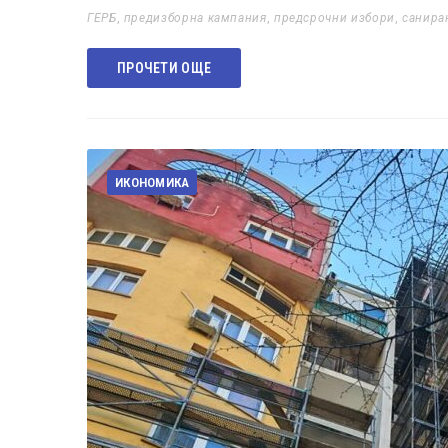
ГЕРБ
,
предизборна кампания
,
предсрочни избори
,
санира
ПРОЧЕТИ ОЩЕ
ИКОНОМИКА