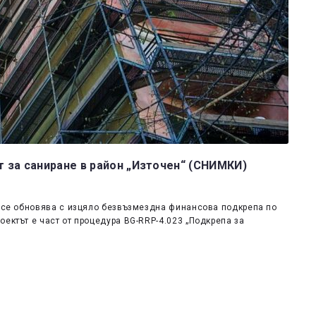
 за саниране в район „Източен“ (СНИМКИ)
“ се обновява с изцяло безвъзмездна финансова подкрепа по
ектът е част от процедура BG-RRP-4.023 „Подкрепа за