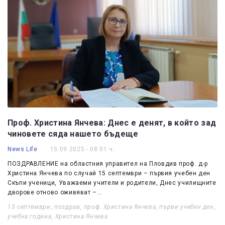
Проф. Христина Янчева: Днес е денят, в който зад
чиновете сяда нашето бъдеще
News Life
15.09.2025 - 08:01 ч.
ПОЗДРАВЛЕНИЕ на областния управител на Пловдив проф. д-р
Христина Янчева по случай 15 септември – първия учебен ден
Скъпи ученици, Уважаеми учители и родители, Днес училищните
дворове отново оживяват –…
15 септември
,
поздрав
,
проф. Христина Янчева
,
първи учебен ден
,
учебна година
,
Христина Янчева