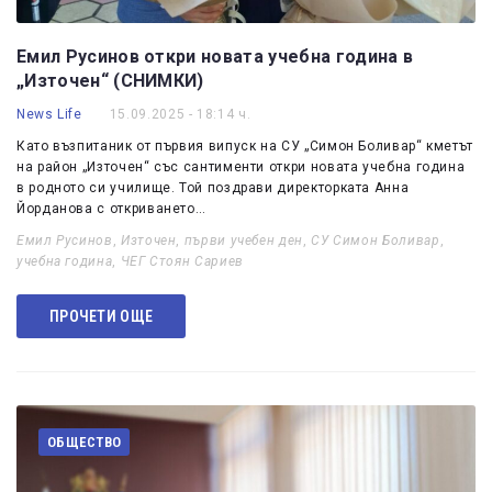
Емил Русинов откри новата учебна година в
„Източен“ (СНИМКИ)
News Life
15.09.2025 - 18:14 ч.
Като възпитаник от първия випуск на СУ „Симон Боливар“ кметът
на район „Източен“ със сантименти откри новата учебна година
в родното си училище. Той поздрави директорката Анна
Йорданова с откриването…
Емил Русинов
,
Източен
,
първи учебен ден
,
СУ Симон Боливар
,
учебна година
,
ЧЕГ Стоян Сариев
ПРОЧЕТИ ОЩЕ
ОБЩЕСТВО