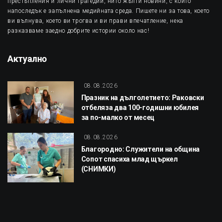
престъпления и лични трагедии, нито жълти новини, с които
напоследък е запълнена медийната среда. Пишете ни за това, което
ви вълнува, което ви трогва и ви прави впечатление, нека
разказваме заедно добрите истории около нас!
Актуално
08.08.2026
Празник на дълголетието: Раковски
отбеляза два 100-годишни юбилея
за по-малко от месец
08.08.2026
Благородно: Служители на община
Сопот спасиха млад щъркел
(СНИМКИ)