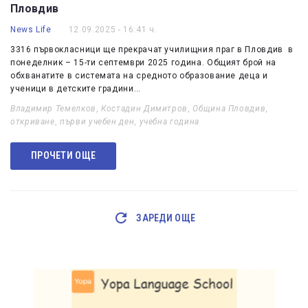
Пловдив
News Life
12.09.2025 - 16:41 ч.
3316 първокласници ще прекрачат училищния праг в Пловдив в
понеделник – 15-ти септември 2025 година. Общият брой на
обхванатите в системата на средното образование деца и
ученици в детските градини…
Владимир Темелков
,
Костадин Димитров
,
Община Пловдив
,
откриване
,
първи учебен ден
,
учебна година
ПРОЧЕТИ ОЩЕ
ЗАРЕДИ ОЩЕ