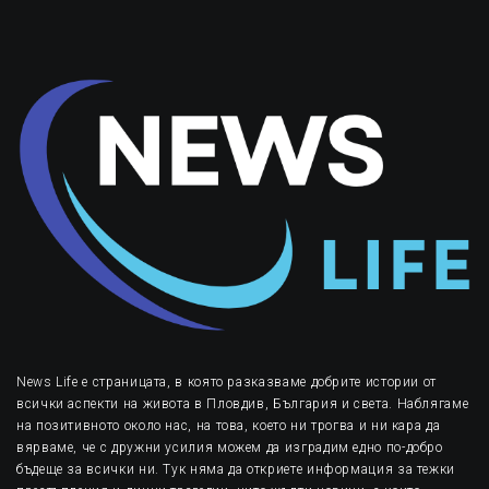
News Life е страницата, в която разказваме добрите истории от
всички аспекти на живота в Пловдив, България и света. Наблягаме
на позитивното около нас, на това, което ни трогва и ни кара да
вярваме, че с дружни усилия можем да изградим едно по-добро
бъдеще за всички ни. Тук няма да откриете информация за тежки