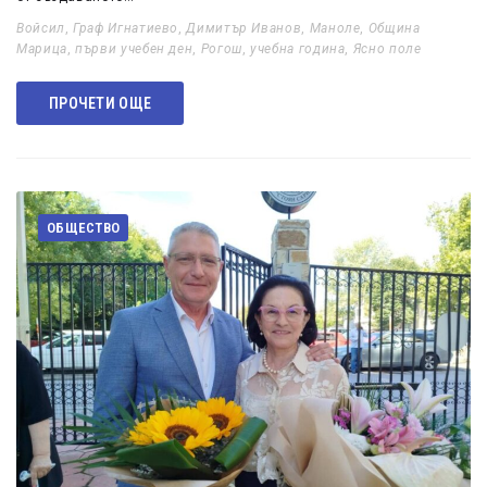
Войсил
,
Граф Игнатиево
,
Димитър Иванов
,
Маноле
,
Община
Марица
,
първи учебен ден
,
Рогош
,
учебна година
,
Ясно поле
ПРОЧЕТИ ОЩЕ
ОБЩЕСТВО