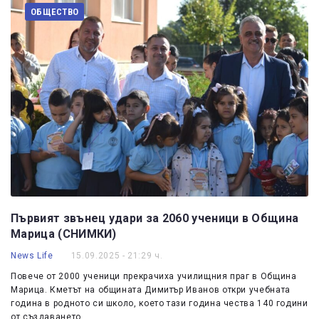
ОБЩЕСТВО
Първият звънец удари за 2060 ученици в Община
Марица (СНИМКИ)
News Life
15.09.2025 - 21:29 ч.
Повече от 2000 ученици прекрачиха училищния праг в Община
Марица. Кметът на общината Димитър Иванов откри учебната
година в родното си школо, което тази година чества 140 години
от създаването…