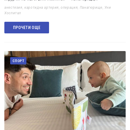
анестезия
,
каротидна артерия
,
операция
,
Панагюрище
,
Уни
Хоспитал
ПРОЧЕТИ ОЩЕ
СПОРТ