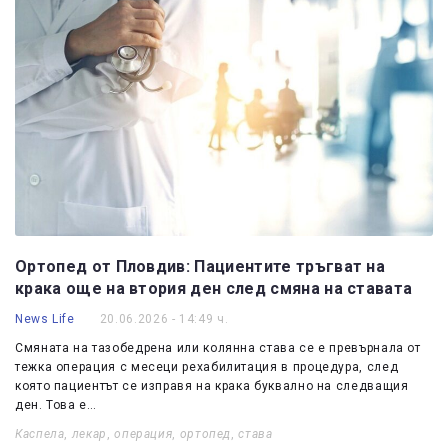
Ортопед от Пловдив: Пациентите тръгват на
крака още на втория ден след смяна на ставата
News Life
20.06.2026 - 14:49 ч.
Смяната на тазобедрена или колянна става се е превърнала от
тежка операция с месеци рехабилитация в процедура, след
която пациентът се изправя на крака буквално на следващия
ден. Това е…
Каспела
,
лекар
,
операция
,
ортопед
,
става