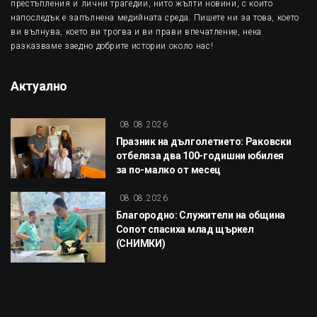
престъпления и лични трагедии, нито жълти новини, с които
напоследък е запълнена медийната среда. Пишете ни за това, което
ви вълнува, което ви трогва и ви прави впечатление, нека
разказваме заедно добрите истории около нас!
Актуално
08.08.2026
Празник на дълголетието: Раковски
отбеляза два 100-годишни юбилея
за по-малко от месец
08.08.2026
Благородно: Служители на община
Сопот спасиха млад щъркел
(СНИМКИ)