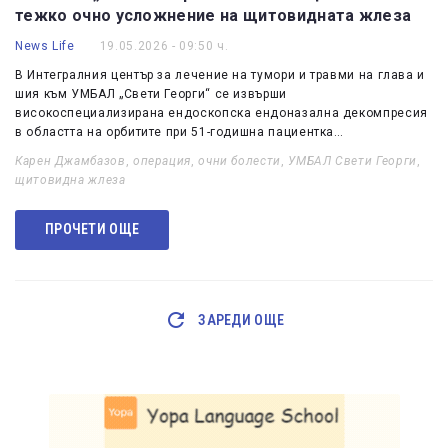
тежко очно усложнение на щитовидната жлеза
News Life
19.05.2026 - 09:50 ч.
В Интегралния център за лечение на тумори и травми на глава и
шия към УМБАЛ „Свети Георги“ се извърши
високоспециализирана ендоскопска ендоназална декомпресия
в областта на орбитите при 51-годишна пациентка…
Карен Джамбазов
,
операция
,
очни болести
,
УМБАЛ Свети Георги
,
щитовидна жлеза
ПРОЧЕТИ ОЩЕ
ЗАРЕДИ ОЩЕ