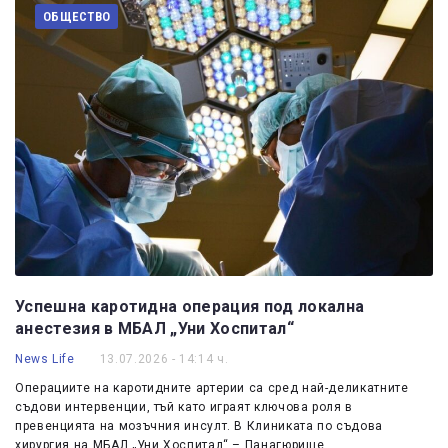
ОБЩЕСТВО
Успешна каротидна операция под локална
анестезия в МБАЛ „Уни Хоспитал“
News Life
13.07.2026 - 14:14 ч.
Операциите на каротидните артерии са сред най-деликатните
съдови интервенции, тъй като играят ключова роля в
превенцията на мозъчния инсулт. В Клиниката по съдова
хирургия на МБАЛ „Уни Хоспитал“ – Панагюрище,…