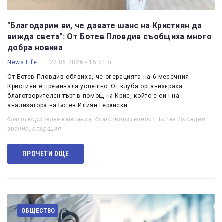
"Благодарим ви, че давате шанс на Кристиян да
вижда света": От Ботев Пловдив съобщиха много
добра новина
News Life
22.06.2026 - 15:51 ч.
От Ботев Пловдив обявиха, че операцията на 6-месечния
Кристиян е преминала успешно. От клуба организираха
благотворителен търг в помощ на Крис, който е син на
анализатора на Ботев Илиян Геренски.…
благотворителна кампания
,
благотворителност
,
Ботев Пловдив
,
зрение
,
операция
ПРОЧЕТИ ОЩЕ
ОБЩЕСТВО