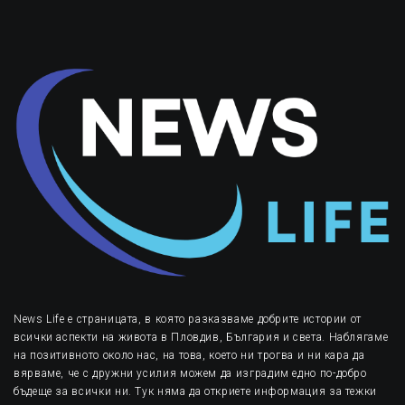
News Life е страницата, в която разказваме добрите истории от
всички аспекти на живота в Пловдив, България и света. Наблягаме
на позитивното около нас, на това, което ни трогва и ни кара да
вярваме, че с дружни усилия можем да изградим едно по-добро
бъдеще за всички ни. Тук няма да откриете информация за тежки