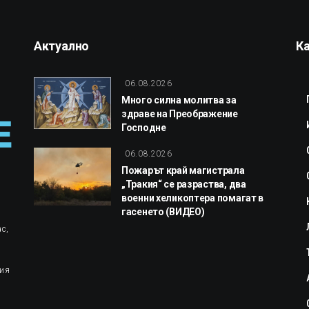
Актуално
К
06.08.2026
Много силна молитва за
здраве на Преображение
Господне
06.08.2026
Пожарът край магистрала
„Тракия“ се разраства, два
военни хеликоптера помагат в
гасенето (ВИДЕО)
с,
ция