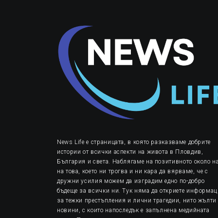
News Life е страницата, в която разказваме добрите
истории от всички аспекти на живота в Пловдив,
България и света. Наблягаме на позитивното около на
на това, което ни трогва и ни кара да вярваме, че с
дружни усилия можем да изградим едно по-добро
бъдеще за всички ни. Тук няма да откриете информа
за тежки престъпления и лични трагедии, нито жълти
новини, с които напоследък е запълнена медийната