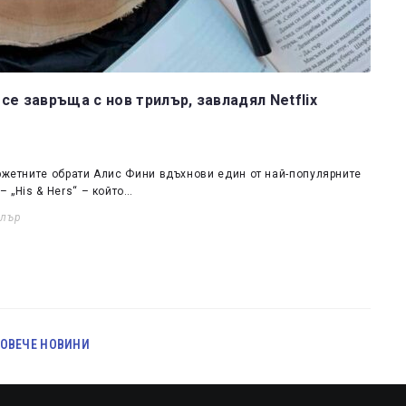
е завръща с нов трилър, завладял Netflix
сюжетните обрати Алис Фини вдъхнови един от най-популярните
 „His & Hers“ – който…
илър
ОВЕЧЕ НОВИНИ