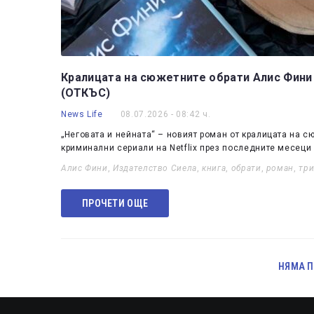
Кралицата на сюжетните обрати Алис Фини с
(ОТКЪС)
News Life
08.07.2026 - 08:42 ч.
„Неговата и нейната“ – новият роман от кралицата на 
криминални сериали на Netflix през последните месеци –
Алис Фини
,
Издателство Сиела
,
книга
,
обрати
,
роман
,
тр
ПРОЧЕТИ ОЩЕ
НЯМА П