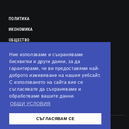
ПОЛИТИКА
ИКОНОМИКА
ОБЩЕСТВО
СПОРТ
Ние използваме и съхраняваме
КУЛТУРА
бисквитки и други данни, за да
гарантираме, че ви предоставяме най-
ЛАЙФСТАЙЛ
доброто изживяване на нашия уебсайт.
С използването на сайта вие се
ТЕХНОЛОГИИ
съгласявате да съхраняваме и
АНАЛИЗИ
обработваме вашите данни.
ОБЩИ УСЛОВИЯ
СВЯТ
СЪГЛАСЯВАМ СЕ
© 2023 – Сайт от
Kirov Invest Group