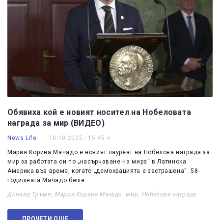
Обявиха кой е новият носител на Нобеловата
награда за мир (ВИДЕО)
News Life
10.10.2025 - 15:45 ч.
Мария Корина Мачадо е новият лауреат на Нобелова награда за
мир за работата си по „насърчаване на мира“ в Латинска
Америка във време, когато „демокрацията е застрашена“. 58-
годишната Мачадо беше…
Доналд Тръмп
,
Мария Корина Мачадо
,
мир
,
Нобелова награда
ПРОЧЕТИ ОЩЕ