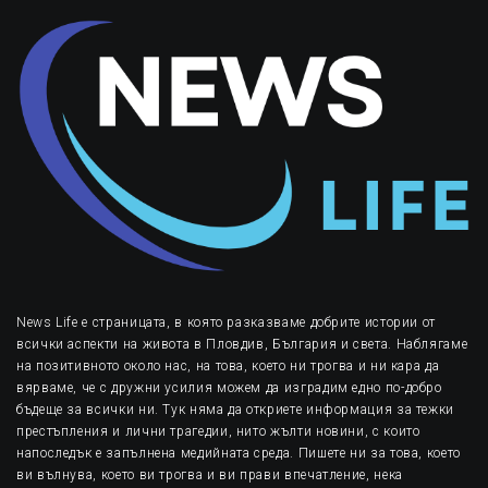
News Life е страницата, в която разказваме добрите истории от
всички аспекти на живота в Пловдив, България и света. Наблягаме
на позитивното около нас, на това, което ни трогва и ни кара да
вярваме, че с дружни усилия можем да изградим едно по-добро
бъдеще за всички ни. Тук няма да откриете информация за тежки
престъпления и лични трагедии, нито жълти новини, с които
напоследък е запълнена медийната среда. Пишете ни за това, което
ви вълнува, което ви трогва и ви прави впечатление, нека