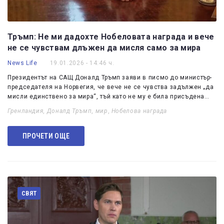
Тръмп: Не ми дадохте Нобеловата награда и вече
не се чувствам длъжен да мисля само за мира
News Life
19.01.2026 - 14:46 ч.
Президентът на САЩ Доналд Тръмп заяви в писмо до министър-
председателя на Норвегия, че вече не се чувства задължен „да
мисли единствено за мира“, тъй като не му е била присъдена…
Гренландия
,
Доналд Тръмп
,
мир
,
Нобелова награда
ПРОЧЕТИ ОЩЕ
СВЯТ