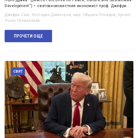
Поло Драйв“ („Marco Polo Drive for Peace, Culture and Sustainable
Development“) – световноизвестния икономист проф. Джефри…
Джефри Сакс
,
Костадин Димитров
,
мир
,
Община Пловдив
,
проект
,
Росен Плевнелиев
ПРОЧЕТИ ОЩЕ
СВЯТ