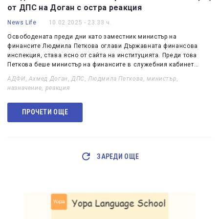
от ДПС на Доган с остра реакция
News Life
10.02.2025 - 23:33 ч.
Освободената преди дни като заместник министър на
финансите Людмила Петкова оглави Държавната финансова
инспекция, става ясно от сайта на институцията. Преди това
Петкова беше министър на финансите в служебния кабинет…
АДФИ
,
Ахмед Доган
,
ДПС
,
Людмила Петкова
,
министър
,
назначение
,
реакция
ПРОЧЕТИ ОЩЕ
ЗАРЕДИ ОЩЕ