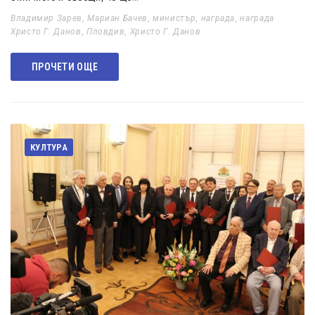
Владимир Зарев
,
Мариан Бачев
,
министър
,
награда
,
награда
Христо Г. Данов
,
Пловдив
,
Христо Г. Данов
ПРОЧЕТИ ОЩЕ
КУЛТУРА