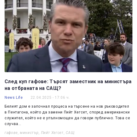
След куп гафове: Търсят заместник на министъра
на отбраната на САЩ?
News Life
22.04.2025 - 17:06 ч.
Белият дом е започнал процеса на търсене на нов ръководител
в Пентагона, който да замени Пийт Хегсет, според американски
служител, който не е упълномощен да говори публично. Това се
случва…
гафове
,
министър
,
Пийт Хегсет
,
САЩ