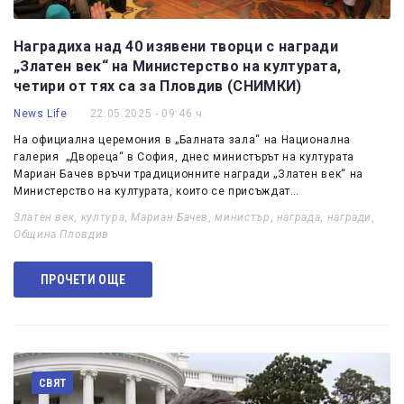
Наградиха над 40 изявени творци с награди
„Златен век“ на Министерство на културата,
четири от тях са за Пловдив (СНИМКИ)
News Life
22.05.2025 - 09:46 ч.
На официална церемония в „Балната зала“ на Национална
галерия „Двореца“ в София, днес министърът на културата
Мариан Бачев връчи традиционните награди „Златен век“ на
Министерство на културата, които се присъждат…
Златен век
,
култура
,
Мариан Бачев
,
министър
,
награда
,
награди
,
Община Пловдив
ПРОЧЕТИ ОЩЕ
СВЯТ