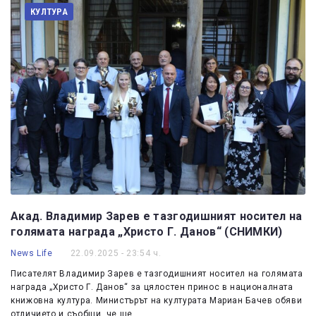
КУЛТУРА
Акад. Владимир Зарев е тазгодишният носител на
голямата награда „Христо Г. Данов“ (СНИМКИ)
News Life
22.09.2025 - 23:54 ч.
Писателят Владимир Зарев е тазгодишният носител на голямата
награда „Христо Г. Данов“ за цялостен принос в националната
книжовна култура. Министърът на културата Мариан Бачев обяви
отличието и съобщи, че ще…