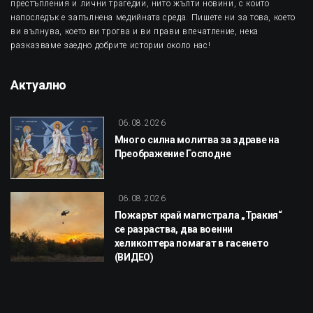
престъпления и лични трагедии, нито жълти новини, с които
напоследък е запълнена медийната среда. Пишете ни за това, което
ви вълнува, което ви трогва и ви прави впечатление, нека
разказваме заедно добрите истории около нас!
Актуално
06.08.2026
Много силна молитва за здраве на
Преображение Господне
06.08.2026
Пожарът край магистрала „Тракия“
се разраства, два военни
хеликоптера помагат в гасенето
(ВИДЕО)