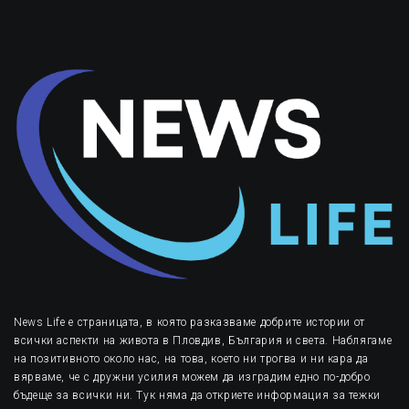
News Life е страницата, в която разказваме добрите истории от
всички аспекти на живота в Пловдив, България и света. Наблягаме
на позитивното около нас, на това, което ни трогва и ни кара да
вярваме, че с дружни усилия можем да изградим едно по-добро
бъдеще за всички ни. Тук няма да откриете информация за тежки