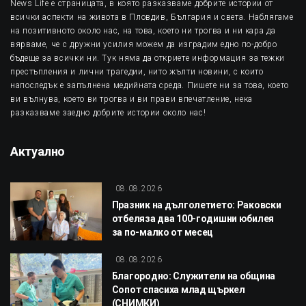
News Life е страницата, в която разказваме добрите истории от
всички аспекти на живота в Пловдив, България и света. Наблягаме
на позитивното около нас, на това, което ни трогва и ни кара да
вярваме, че с дружни усилия можем да изградим едно по-добро
бъдеще за всички ни. Тук няма да откриете информация за тежки
престъпления и лични трагедии, нито жълти новини, с които
напоследък е запълнена медийната среда. Пишете ни за това, което
ви вълнува, което ви трогва и ви прави впечатление, нека
разказваме заедно добрите истории около нас!
Актуално
08.08.2026
Празник на дълголетието: Раковски
отбеляза два 100-годишни юбилея
за по-малко от месец
08.08.2026
Благородно: Служители на община
Сопот спасиха млад щъркел
(СНИМКИ)