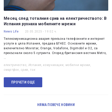
Месец след тоталния срив на електричеството: В
Испания рухнаха мобилните мрежи
News Life
20.05.2025 - 19:02 ч.
Телекомуникационна авария прекъсна телефонните и интернет
услуги в цяла Испания, предава БГНЕС. Основните мрежи,
включително Movistar, Orange, Vodafone, Digimobil и O2, са
прекъснали около 5 сутринта. Според британския вестник Metro,
…
електричество
,
Испания
,
комуникации
,
мобилни мрежи
,
смартфон
,
срив
,
ток
ПРОЧЕТИ ОЩЕ
НЯМА ПОВЕЧЕ НОВИНИ