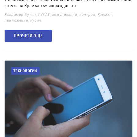
1 септември, пишат световните агенции. Това е най-решителната
крачка на Кремъл към изграждането…
Владимир Путин
,
ГУЛАГ
,
комуникации
,
контрол
,
Кремъл
,
приложение
,
Русия
ПРОЧЕТИ ОЩЕ
ТЕХНОЛОГИИ