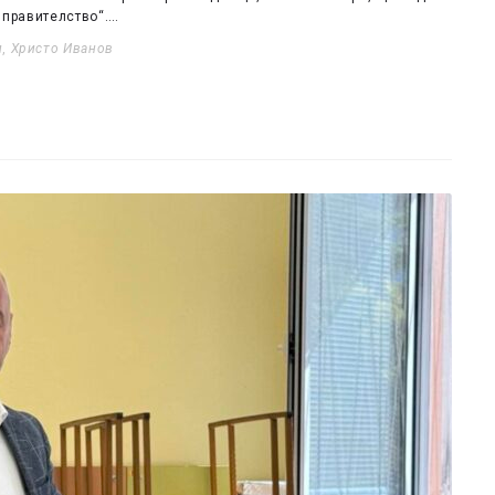
т правителство“.…
и
,
Христо Иванов