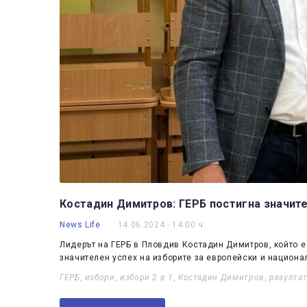
Костадин Димитров: ГЕРБ постигна значите
News Life
14.06.2024 - 14:00 ч.
Лидерът на ГЕРБ в Пловдив Костадин Димитров, който е и
значителен успех на изборите за европейски и национ
ГЕРБ
,
избори
,
избори 2 в 1
,
Костадин Димитров
,
резулта