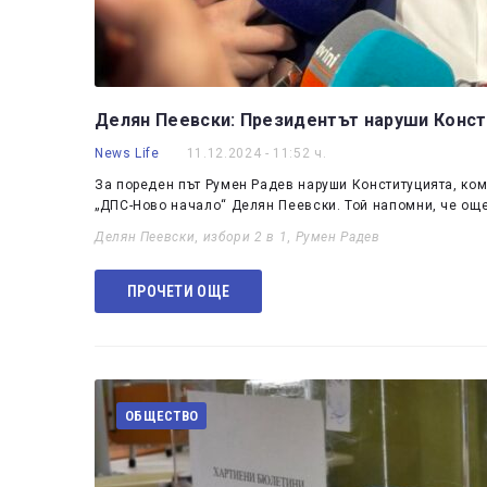
Делян Пеевски: Президентът наруши Консти
News Life
11.12.2024 - 11:52 ч.
За пореден път Румен Радев наруши Конституцията, ком
„ДПС-Ново начало“ Делян Пеевски. Той напомни, че още
Делян Пеевски
,
избори 2 в 1
,
Румен Радев
ПРОЧЕТИ ОЩЕ
ОБЩЕСТВО