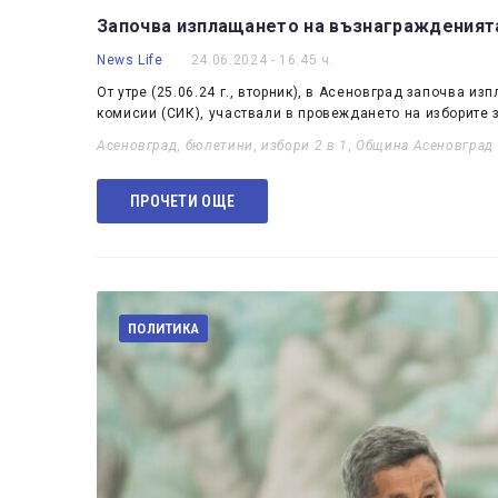
Започва изплащането на възнагражденията
News Life
24.06.2024 - 16:45 ч.
От утре (25.06.24 г., вторник), в Асеновград започва и
комисии (СИК), участвали в провеждането на изборите
Асеновград
,
бюлетини
,
избори 2 в 1
,
Община Асеновград
ПРОЧЕТИ ОЩЕ
ПОЛИТИКА