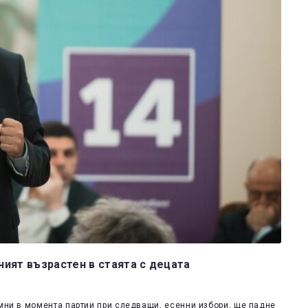
ият възрастен в стаята с децата
емни в момента партии при следващи, есенни избори, ще падне