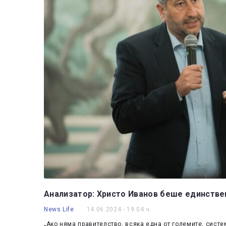
Анализатор: Христо Иванов беше единствен
News Life
14.06.2024 - 19:04 ч.
„Ако няма правителство, всяка една от големите, сист