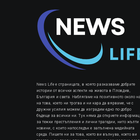
News Life е страницата, в която разказваме добрите
истории от всички аспекти на живота в Пловдив,
България и света. Наблягаме на позитивното около на
на това, което ни трогва и ни кара да вярваме, че с
дружни усилия можем да изградим едно по-добро
бъдеще за всички ни. Тук няма да откриете информа
за тежки престъпления и лични трагедии, нито жълти
новини, с които напоследък е запълнена медийната
среда. Пишете ни за това, което ви вълнува, което ви