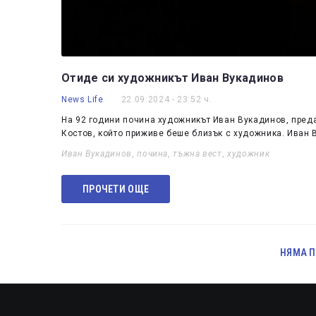
Отиде си художникът Иван Вукадинов
News Life
22.09.2024 - 23:52 ч.
На 92 години почина художникът Иван Вукадинов, преда
Костов, който приживе беше близък с художника. Иван
Иван Вукадинов
,
почина
,
тъжна вест
,
художник
ПРОЧЕТИ ОЩЕ
НЯМА П