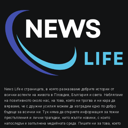
News Life е страницата, в която разказваме добрите истории от
всички аспекти на живота в Пловдив, България и света. Наблягаме
на позитивното около нас, на това, което ни трогва и ни кара да
вярваме, че с дружни усилия можем да изградим едно по-добро
бъдеще за всички ни. Тук няма да откриете информация за тежки
престъпления и лични трагедии, нито жълти новини, с които
напоследък е запълнена медийната среда. Пишете ни за това, което