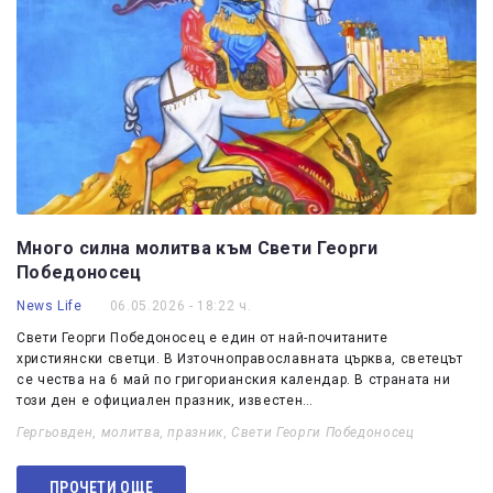
Много силна молитва към Свети Георги
Победоносец
News Life
06.05.2026 - 18:22 ч.
Свети Георги Победоносец е един от най-почитаните
християнски светци. В Източноправославната църква, светецът
се чества на 6 май по григорианския календар. В страната ни
този ден е официален празник, известен…
Гергьовден
,
молитва
,
празник
,
Свети Георги Победоносец
ПРОЧЕТИ ОЩЕ