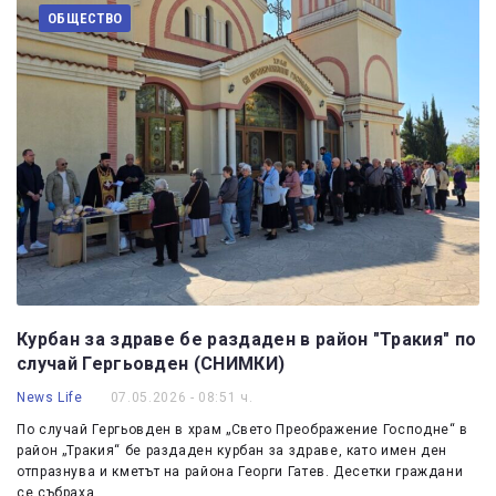
ОБЩЕСТВО
Курбан за здраве бе раздаден в район "Тракия" по
случай Гергьовден (СНИМКИ)
News Life
07.05.2026 - 08:51 ч.
По случай Гергьовден в храм „Свето Преображение Господне“ в
район „Тракия“ бе раздаден курбан за здраве, като имен ден
отпразнува и кметът на района Георги Гатев. Десетки граждани
се събраха,…