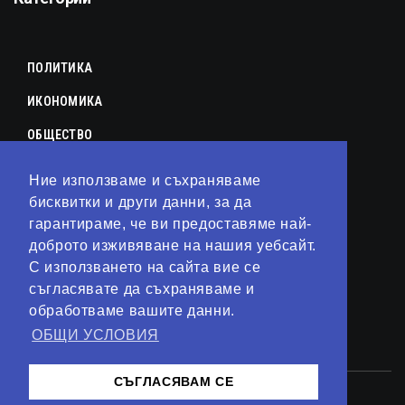
ПОЛИТИКА
ИКОНОМИКА
ОБЩЕСТВО
СПОРТ
Ние използваме и съхраняваме
бисквитки и други данни, за да
КУЛТУРА
гарантираме, че ви предоставяме най-
ЛАЙФСТАЙЛ
доброто изживяване на нашия уебсайт.
С използването на сайта вие се
ТЕХНОЛОГИИ
съгласявате да съхраняваме и
АНАЛИЗИ
обработваме вашите данни.
ОБЩИ УСЛОВИЯ
СВЯТ
СЪГЛАСЯВАМ СЕ
© 2023 – Сайт от
Kirov Invest Group