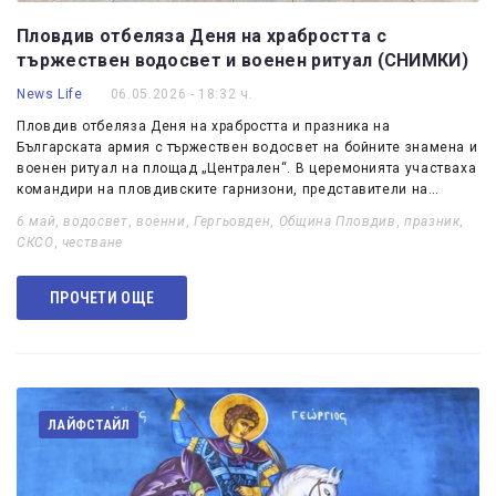
Пловдив отбеляза Деня на храбростта с
тържествен водосвет и военен ритуал (СНИМКИ)
News Life
06.05.2026 - 18:32 ч.
Пловдив отбеляза Деня на храбростта и празника на
Българската армия с тържествен водосвет на бойните знамена и
военен ритуал на площад „Централен“. В церемонията участваха
командири на пловдивските гарнизони, представители на…
6 май
,
водосвет
,
военни
,
Гергьовден
,
Община Пловдив
,
празник
,
СКСО
,
честване
ПРОЧЕТИ ОЩЕ
ЛАЙФСТАЙЛ