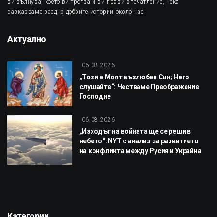
ви вълнува, което ви трогва и ви прави впечатление, нека
разказваме заедно добрите истории около нас!
Актуално
06.08.2026
„Този е Моят възлюбен Син; Него
слушайте“: Честваме Преображение
Господне
06.08.2026
„Изходът на войната ще се реши в
небето“: NYT с анализ за развитието
на конфликта между Русия и Украйна
Категории