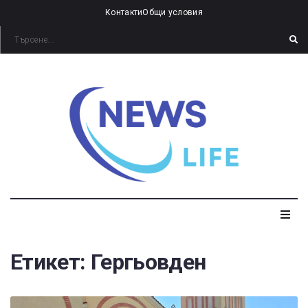
Контакти
Общи условия
Етикет:
Гергьовден