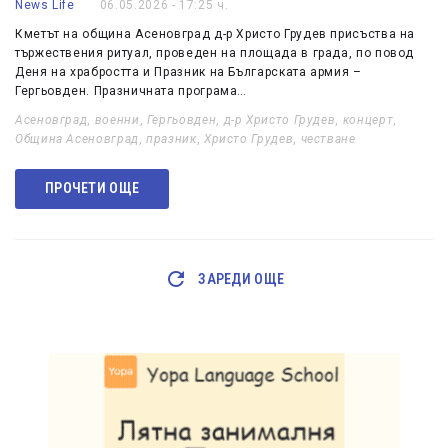
News Life
06.05.2026 - 17:25 ч.
Кметът на община Асеновград д-р Христо Грудев присъства на
тържествения ритуал, проведен на площада в града, по повод
Деня на храбростта и Празник на Българската армия –
Гергьовден. Празничната програма…
Асеновград
,
военни
,
Гергьовден
,
д-р Христо Грудев
,
концерт
,
Община Асеновград
,
празник
,
Христо Грудев
,
честване
ПРОЧЕТИ ОЩЕ
ЗАРЕДИ ОЩЕ