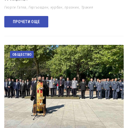
Георги Гатев
,
Гергьовден
,
курбан
,
празник
,
Тракия
ПРОЧЕТИ ОЩЕ
ОБЩЕСТВО