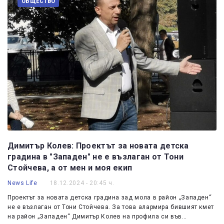
ОБЩЕСТВО
Димитър Колев: Проектът за новата детска
градина в "Западен" не е възлаган от Тони
Стойчева, а от мен и моя екип
News Life
18.12.2024 - 20:45 ч.
Проектът за новата детска градина зад мола в район „Западен“
не е възлаган от Тони Стойчева. За това алармира бившият кмет
на район „Западен“ Димитър Колев на профила си във…