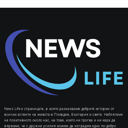
News Life е страницата, в която разказваме добрите истории от
всички аспекти на живота в Пловдив, България и света. Наблягаме
на позитивното около нас, на това, което ни трогва и ни кара да
вярваме, че с дружни усилия можем да изградим едно по-добро