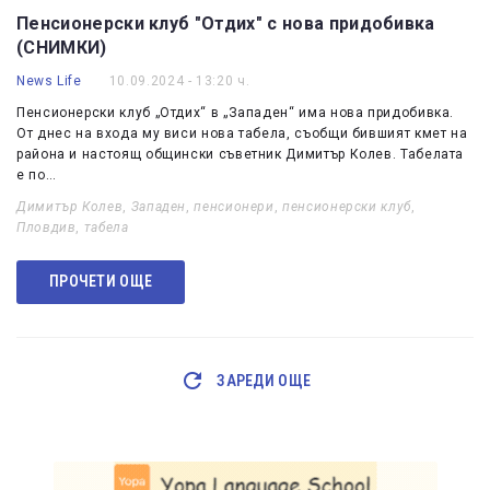
Пенсионерски клуб "Отдих" с нова придобивка
(СНИМКИ)
News Life
10.09.2024 - 13:20 ч.
Пенсионерски клуб „Отдих“ в „Западен“ има нова придобивка.
От днес на входа му виси нова табела, съобщи бившият кмет на
района и настоящ общински съветник Димитър Колев. Табелата
е по…
Димитър Колев
,
Западен
,
пенсионери
,
пенсионерски клуб
,
Пловдив
,
табела
ПРОЧЕТИ ОЩЕ
ЗАРЕДИ ОЩЕ