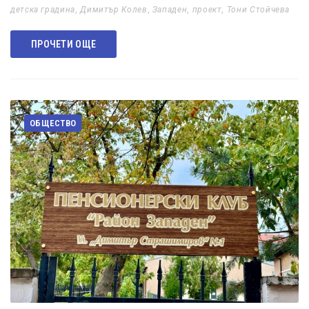
детска градина
,
Димитър Колев
,
Западен
,
проект
,
Тони Стойчева
ПРОЧЕТИ ОЩЕ
ОБЩЕСТВО