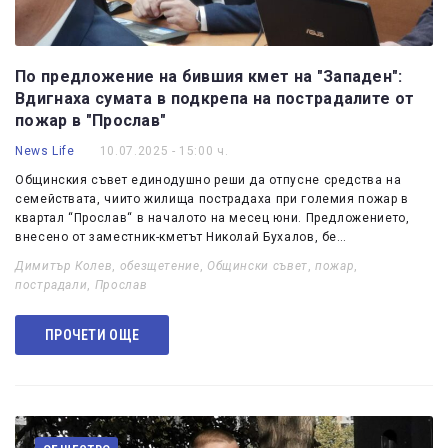
По предложение на бившия кмет на "Западен":
Вдигнаха сумата в подкрепа на пострадалите от
пожар в "Прослав"
News Life
10.07.2025 - 15:00 ч.
Общинския съвет единодушно реши да отпусне средства на
семействата, чиито жилища пострадаха при големия пожар в
квартал “Прослав“ в началото на месец юни. Предложението,
внесено от заместник-кметът Николай Бухалов, бе…
Димитър Колев
,
обезщетение
,
Общински съвет
,
пожар
,
пострадали
,
Прослав
ПРОЧЕТИ ОЩЕ