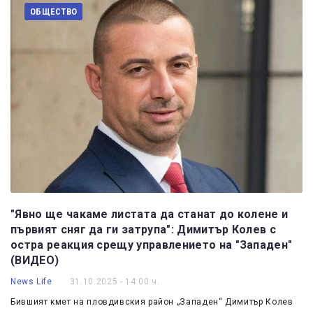
ОБЩЕСТВО
"Явно ще чакаме листата да станат до колене и
първият сняг да ги затрупа": Димитър Колев с
остра реакция срещу управлението на "Западен"
(ВИДЕО)
News Life
31.10.2025 - 14:00 ч.
Бившият кмет на пловдивския район „Западен“ Димитър Колев