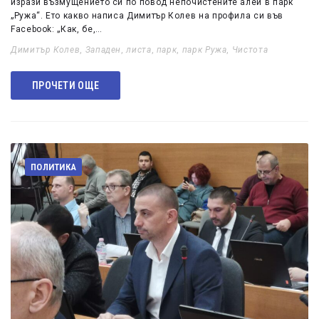
изрази възмущението си по повод непочистените алеи в парк
„Ружа“. Ето какво написа Димитър Колев на профила си във
Facebook: „Как, бе,…
Димитър Колев
,
Западен
,
листа
,
парк
,
парк Ружа
,
Чистота
ПРОЧЕТИ ОЩЕ
ПОЛИТИКА