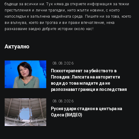
бъдеще за всички ни. Тук няма да откриете информация за тежки
престъпления и лични трагедии, нито жълти новини, с които
напоследък е запълнена медийната среда. Пишете ни за това, което
ви вълнува, което ви трогва и ви прави впечатление, нека
разказваме заедно добрите истории около нас!
Актуално
08.08.2026
Психотерапевт за убийството в
Пловдив: Липсата на авторитети
води до това младите да не
разпознават граници и последствия
08.08.2026
Русия удари стадион в центъра на
Одеса (ВИДЕО)