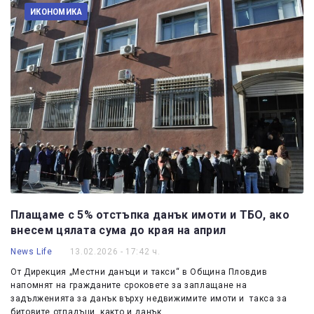
ИКОНОМИКА
Плащаме с 5% отстъпка данък имоти и ТБО, ако
внесем цялата сума до края на април
News Life
13.02.2026 - 17:42 ч.
От Дирекция „Местни данъци и такси“ в Община Пловдив
напомнят на гражданите сроковете за заплащане на
задълженията за данък върху недвижимите имоти и такса за
битовите отпадъци, както и данък…