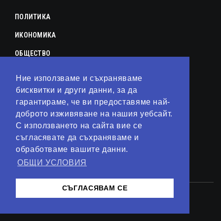
ПОЛИТИКА
ИКОНОМИКА
ОБЩЕСТВО
СПОРТ
Ние използваме и съхраняваме
КУЛТУРА
бисквитки и други данни, за да
гарантираме, че ви предоставяме най-
ЛАЙФСТАЙЛ
доброто изживяване на нашия уебсайт.
С използването на сайта вие се
ТЕХНОЛОГИИ
съгласявате да съхраняваме и
АНАЛИЗИ
обработваме вашите данни.
ОБЩИ УСЛОВИЯ
СВЯТ
СЪГЛАСЯВАМ СЕ
© 2023 – Сайт от
Kirov Invest Group
Контакти
Общи условия