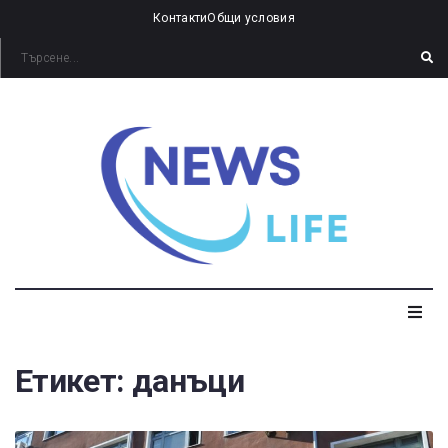
Контакти
Общи условия
Етикет:
данъци