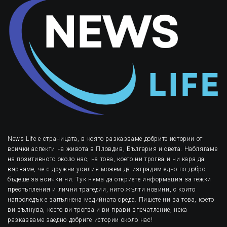
News Life е страницата, в която разказваме добрите истории от
всички аспекти на живота в Пловдив, България и света. Наблягаме
на позитивното около нас, на това, което ни трогва и ни кара да
вярваме, че с дружни усилия можем да изградим едно по-добро
бъдеще за всички ни. Тук няма да откриете информация за тежки
престъпления и лични трагедии, нито жълти новини, с които
напоследък е запълнена медийната среда. Пишете ни за това, което
ви вълнува, което ви трогва и ви прави впечатление, нека
разказваме заедно добрите истории около нас!