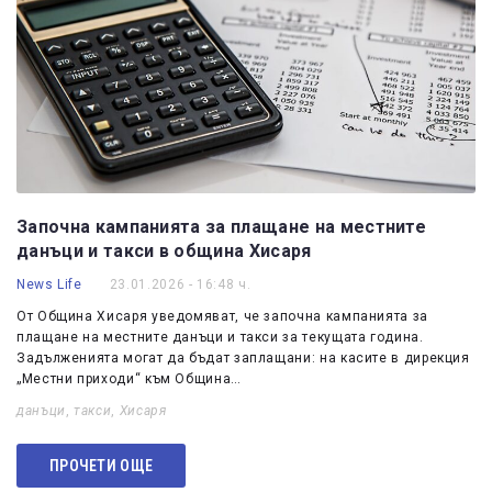
Започна кампанията за плащане на местните
данъци и такси в община Хисаря
News Life
23.01.2026 - 16:48 ч.
От Община Хисаря уведомяват, че започна кампанията за
плащане на местните данъци и такси за текущата година.
Задълженията могат да бъдат заплащани: на касите в дирекция
„Местни приходи“ към Община…
данъци
,
такси
,
Хисаря
ПРОЧЕТИ ОЩЕ