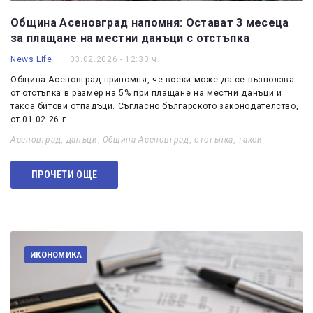
Община Асеновград напомня: Остават 3 месеца
за плащане на местни данъци с отстъпка
News Life
03.02.2026 - 12:33 ч.
Община Асеновград припомня, че всеки може да се възползва
от отстъпка в размер на 5% при плащане на местни данъци и
такса битови отпадъци. Съгласно българското законодателство,
от 01.02.26 г.…
Асеновград
,
данъци
,
Община Асеновград
,
отстъпка
,
такси
ПРОЧЕТИ ОЩЕ
ИКОНОМИКА