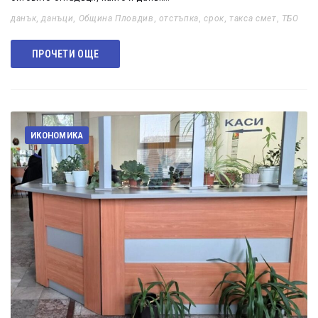
данък
,
данъци
,
Община Пловдив
,
отстъпка
,
срок
,
такса смет
,
ТБО
ПРОЧЕТИ ОЩЕ
ИКОНОМИКА