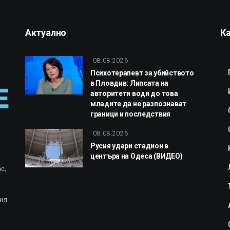
Актуално
К
08.08.2026
Психотерапевт за убийството
в Пловдив: Липсата на
авторитети води до това
младите да не разпознават
граници и последствия
08.08.2026
Русия удари стадион в
центъра на Одеса (ВИДЕО)
с,
ция