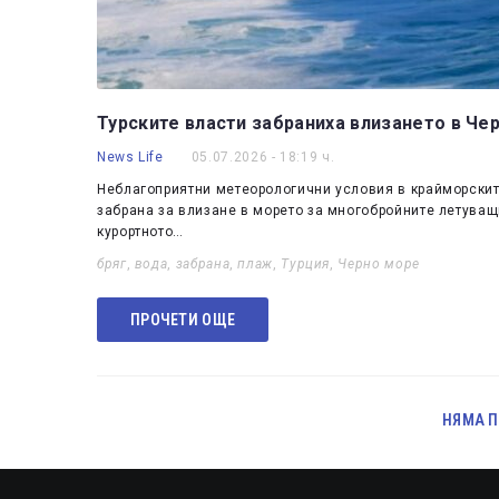
Турските власти забраниха влизането в Чер
News Life
05.07.2026 - 18:19 ч.
Неблагоприятни метеорологични условия в крайморскит
забрана за влизане в морето за многобройните летуващ
курортното…
бряг
,
вода
,
забрана
,
плаж
,
Турция
,
Черно море
ПРОЧЕТИ ОЩЕ
НЯМА П