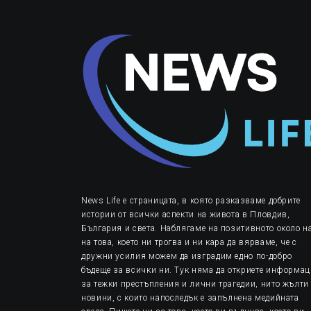
News Life е страницата, в която разказваме добрите
истории от всички аспекти на живота в Пловдив,
България и света. Наблягаме на позитивното около на
на това, което ни трогва и ни кара да вярваме, че с
дружни усилия можем да изградим едно по-добро
бъдеще за всички ни. Тук няма да откриете информа
за тежки престъпления и лични трагедии, нито жълти
новини, с които напоследък е запълнена медийната