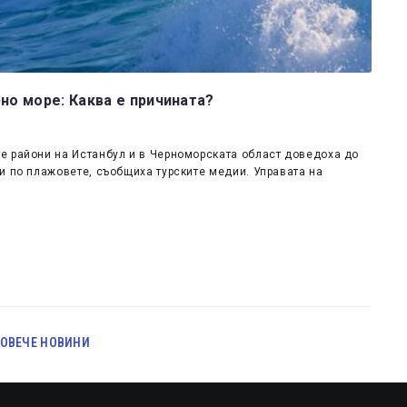
но море: Каква е причината?
е райони на Истанбул и в Черноморската област доведоха до
и по плажовете, съобщиха турските медии. Управата на
ОВЕЧЕ НОВИНИ