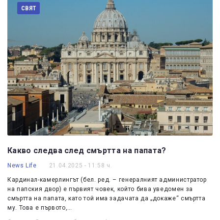
СВЯТ
Какво следва след смъртта на папата?
News Life
21.04.2025 - 11:58 ч.
Кардинал-камерлингът (бел. ред. – генералният администратор
на папския двор) е първият човек, който бива уведомен за
смъртта на папата, като той има задачата да „докаже“ смъртта
му. Това е първото,…