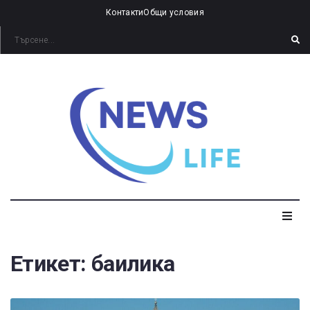
Контакти
Общи условия
Етикет:
баилика