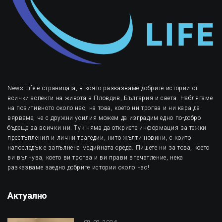
News Life е страницата, в която разказваме добрите истории от
всички аспекти на живота в Пловдив, България и света. Наблягаме
на позитивното около нас, на това, което ни трогва и ни кара да
вярваме, че с дружни усилия можем да изградим едно по-добро
бъдеще за всички ни. Тук няма да откриете информация за тежки
престъпления и лични трагедии, нито жълти новини, с които
напоследък е запълнена медийната среда. Пишете ни за това, което
ви вълнува, което ви трогва и ви прави впечатление, нека
разказваме заедно добрите истории около нас!
Актуално