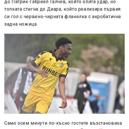
до Патрик-Габриел Галчев, който опита удар, но
топката стигна до Диара, който реализира първия
си гол с червено-черната фланелка с акробатична
задна ножица.
Само осем минути по-късно гостите възстановиха