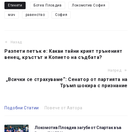
Етикети
Ботев Пловдив
Локомотив София
мач
равенство
София
Назад
Разпети петък е: Какви тайни крият тръненият
венец, кръстът и Копието на съдбата?
Напред
„Всички се страхуваме“: Сенатор от партията на
Тръмп шокира с признание
Подобни Статии
Повече от Автора
Локомотив Пловдив загуби от Спартак във