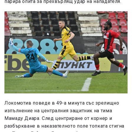
парира опита за прехвърлящ удар на нападателя.
Локомотив поведе в 49-а минута със зрелищно
изпълнение на централния защитник на тима
Мамаду Диара. След центриране от корнер и
разбъркване в наказателното поле топката стигна