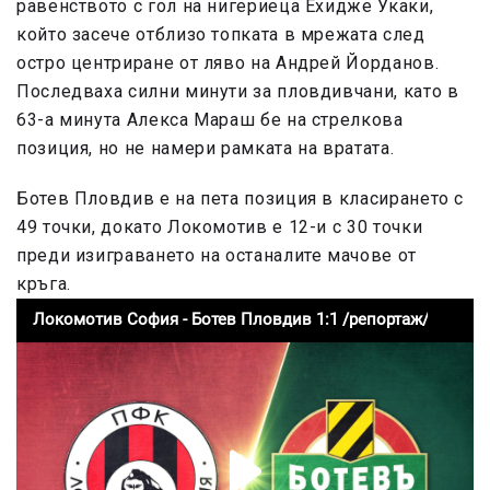
равенството с гол на нигериеца Ехидже Укаки,
който засече отблизо топката в мрежата след
остро центриране от ляво на Андрей Йорданов.
Последваха силни минути за пловдивчани, като в
63-а минута Алекса Мараш бе на стрелкова
позиция, но не намери рамката на вратата.
Ботев Пловдив е на пета позиция в класирането с
49 точки, докато Локомотив е 12-и с 30 точки
преди изиграването на останалите мачове от
кръга.