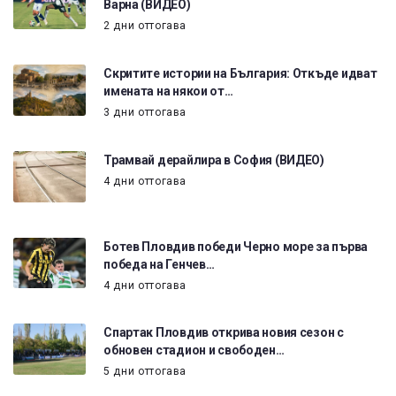
Варна (ВИДЕО)
2 дни оттогава
Скритите истории на България: Откъде идват
имената на някои от…
3 дни оттогава
Трамвай дерайлира в София (ВИДЕО)
4 дни оттогава
Ботев Пловдив победи Черно море за първа
победа на Генчев…
4 дни оттогава
Спартак Пловдив открива новия сезон с
обновен стадион и свободен…
5 дни оттогава