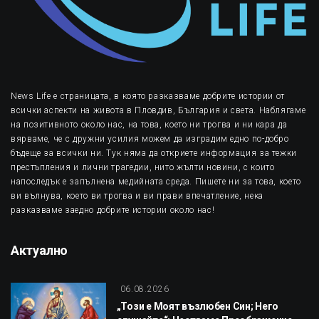
News Life е страницата, в която разказваме добрите истории от
всички аспекти на живота в Пловдив, България и света. Наблягаме
на позитивното около нас, на това, което ни трогва и ни кара да
вярваме, че с дружни усилия можем да изградим едно по-добро
бъдеще за всички ни. Тук няма да откриете информация за тежки
престъпления и лични трагедии, нито жълти новини, с които
напоследък е запълнена медийната среда. Пишете ни за това, което
ви вълнува, което ви трогва и ви прави впечатление, нека
разказваме заедно добрите истории около нас!
Актуално
06.08.2026
„Този е Моят възлюбен Син; Него