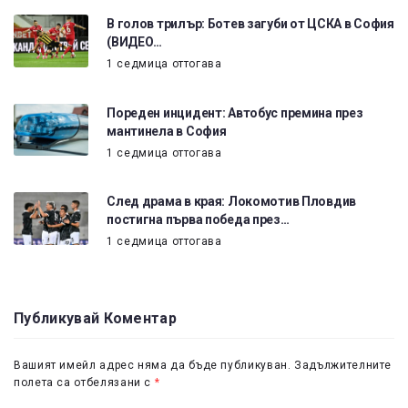
В голов трилър: Ботев загуби от ЦСКА в София
(ВИДЕО…
1 седмица оттогава
Пореден инцидент: Автобус премина през
мантинела в София
1 седмица оттогава
След драма в края: Локомотив Пловдив
постигна първа победа през…
1 седмица оттогава
Публикувай Коментар
Вашият имейл адрес няма да бъде публикуван.
Задължителните
полета са отбелязани с
*