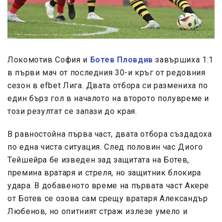
Локомотив София и
Ботев Пловдив
завършиха 1:1
в първи мач от последния 30-и кръг от редовния
сезон в efbet Лига. Двата отбора си размениха по
един бърз гол в началото на второто полувреме и
този резултат се запази до края.
В равностойна първа част, двата отбора създадоха
по една чиста ситуация. След половин час Диого
Тейшейра бе изведен зад защитата на Ботев,
премина вратаря и стреля, но защитник блокира
удара. В добавеното време на първата част Акере
от Ботев се озова сам срещу вратаря Александър
Любенов, но опитният страж излезе умело и