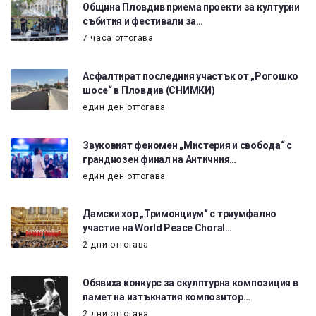
Община Пловдив приема проекти за културни
събития и фестивали за…
7 часа оттогава
Асфалтират последния участък от „Рогошко
шосе“ в Пловдив (СНИМКИ)
един ден оттогава
Звуковият феномен „Мистерия и свобода“ с
грандиозен финал на Античния…
един ден оттогава
Дамски хор „Тримонциум“ с триумфално
участие на World Peace Choral…
2 дни оттогава
Обявиха конкурс за скулптурна композиция в
памет на изтъкнатия композитор…
2 дни оттогава