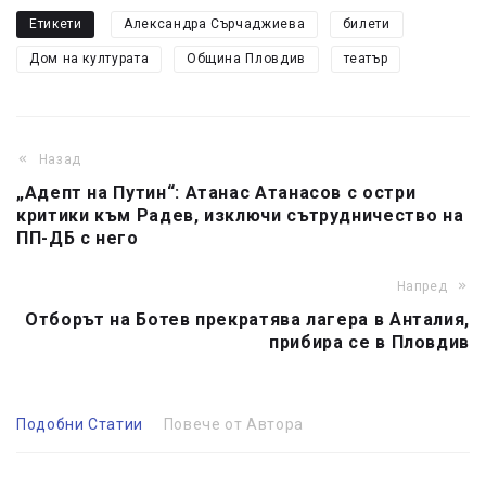
Етикети
Александра Сърчаджиева
билети
Дом на културата
Община Пловдив
театър
Назад
„Адепт на Путин“: Атанас Атанасов с остри
критики към Радев, изключи сътрудничество на
ПП-ДБ с него
Напред
Отборът на Ботев прекратява лагера в Анталия,
прибира се в Пловдив
Подобни Статии
Повече от Автора