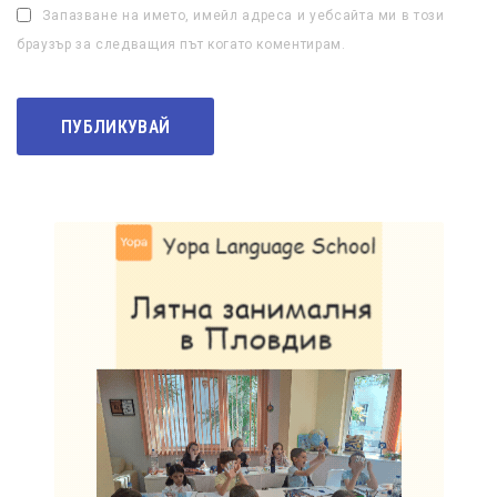
Запазване на името, имейл адреса и уебсайта ми в този
браузър за следващия път когато коментирам.