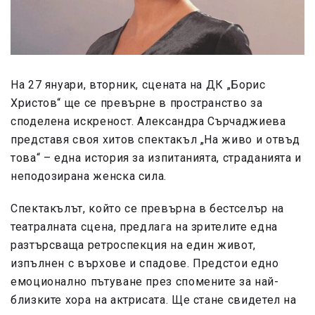
На 27 януари, вторник, сцената на ДК „Борис
Христов“ ще се превърне в пространство за
споделена искреност. Александра Сърчаджиева
представя своя хитов спектакъл „На живо и отвъд
това“ – една история за изпитанията, страданията и
неподозирана женска сила.
Спектакълът, който се превърна в бестселър на
театралната сцена, предлага на зрителите една
разтърсваща ретроспекция на един живот,
изпълнен с върхове и спадове. Предстои едно
емоционално пътуване през спомените за най-
близките хора на актрисата. Ще стане свидетел на