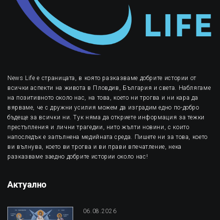
News Life е страницата, в която разказваме добрите истории от
всички аспекти на живота в Пловдив, България и света. Наблягаме
на позитивното около нас, на това, което ни трогва и ни кара да
вярваме, че с дружни усилия можем да изградим едно по-добро
бъдеще за всички ни. Тук няма да откриете информация за тежки
престъпления и лични трагедии, нито жълти новини, с които
напоследък е запълнена медийната среда. Пишете ни за това, което
ви вълнува, което ви трогва и ви прави впечатление, нека
разказваме заедно добрите истории около нас!
Актуално
06.08.2026