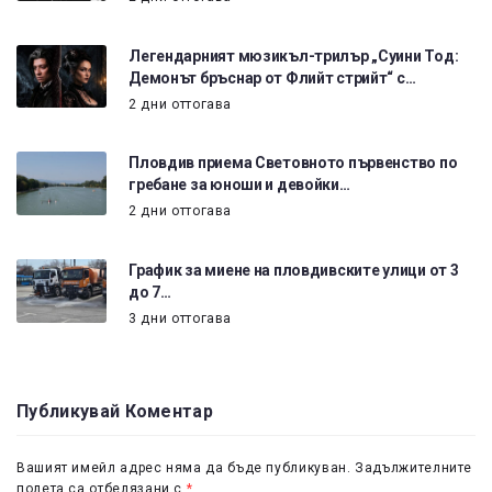
Легендарният мюзикъл-трилър „Суини Тод:
Демонът бръснар от Флийт стрийт“ с…
2 дни оттогава
Пловдив приема Световното първенство по
гребане за юноши и девойки…
2 дни оттогава
График за миене на пловдивските улици от 3
до 7…
3 дни оттогава
Публикувай Коментар
Вашият имейл адрес няма да бъде публикуван.
Задължителните
полета са отбелязани с
*