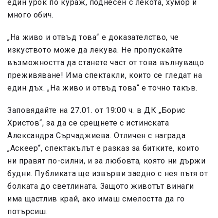
един урок по кураж, поднесен с лекота, хумор и
много обич.
„На живо и отвъд това“ е доказателство, че
изкуството може да лекува. Не пропускайте
възможността да станете част от това вълнуващо
преживяване! Има спектакли, които се гледат на
един дъх. „На живо и отвъд това“ е точно такъв.
Заповядайте на 27.01. от 19:00 ч. в ДК „Борис
Христов“, за да се срещнете с истинската
Александра Сърчаджиева. Отличен с награда
„Аскеер“, спектакълът е разказ за битките, които
ни правят по-силни, и за любовта, която ни държи
будни. Публиката ще извърви заедно с нея пътя от
болката до светлината. Защото животът винаги
има щастлив край, ако имаш смелостта да го
потърсиш.