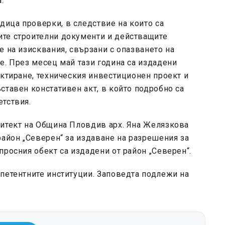
.
ица проверки, в следствие на които са
те строителни документи и действащите
е на изисквания, свързани с опазването на
е. През месец май тази година са издадени
ектиране, техническия инвестиционен проект и
ставен констативен акт, в който подробно са
етствия.
хитект на Община Пловдив арх. Яна Желязкова
район „Северен“ за издаване на разрешения за
просния обект са издадени от район „Северен“.
петентните институции. Заповедта подлежи на