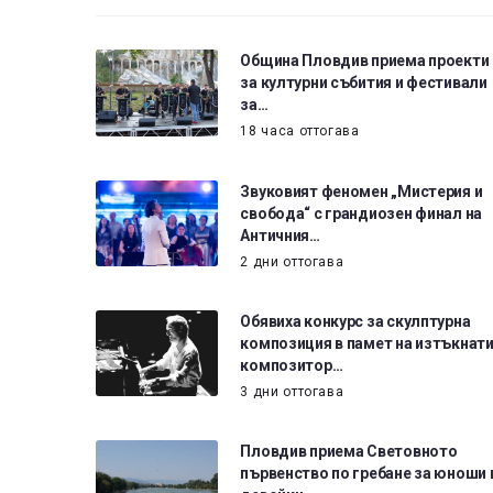
Община Пловдив приема проекти
за културни събития и фестивали
за…
18 часа оттогава
Звуковият феномен „Мистерия и
свобода“ с грандиозен финал на
Античния…
2 дни оттогава
Обявиха конкурс за скулптурна
композиция в памет на изтъкнат
композитор…
3 дни оттогава
Пловдив приема Световното
първенство по гребане за юноши 