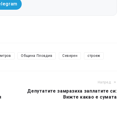
elegram
митров
Община Пловдив
Северен
строеж
Напред
Депутатите замразиха заплатите си:
я
Вижте какво е сумата