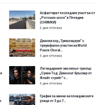
Асфалтират последния участък от
„Рогошко шосе“ в Пловдив
(СНИМКИ)
2 дни оттогава
Дамски хор „Тримонциум“ с
триумфално участие на World
Peace Choral…
3 дни оттогава
Легендарният мюзикъл-трилър
ия
„Суини Тод: Демонът бръснар от
Флийт стрийт“ с…
3 дни оттогава
График за миене на пловдивските
и
улици от 3 до 7…