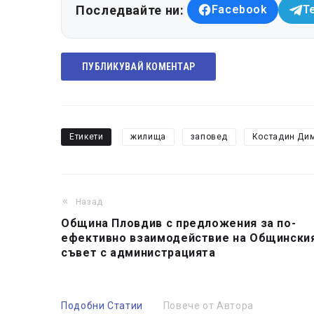
Последвайте ни:
Facebook
T
ПУБЛИКУВАЙ КОМЕНТАР
Етикети
жилища
заповед
Костадин Ди
Назад
Община Пловдив с предложения за по-
ефективно взаимодействие на Общински
съвет с администрацията
Подобни Статии
Повече от Автора