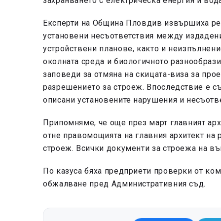
захранването с електрическа енергия и вода
Експерти на Община Пловдив извършиха ред
установени несъответствия между издадени
устройствени планове, както и неизпълнени
околната среда и биологичното разнообрази
заповеди за отмяна на скицата-виза за про
разрешението за строеж. Впоследствие е съ
описани установените нарушения и несъотв
Припомняме, че още през март главният ар
отне правомощията на главния архитект на 
строеж. Всички документи за строежа на въ
По казуса бяха предприети проверки от ком
обжалване пред Административния съд.