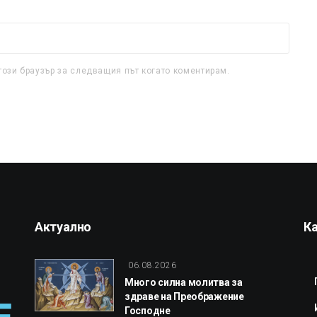
този браузър за следващия път когато коментирам.
Актуално
К
06.08.2026
Много силна молитва за
здраве на Преображение
Господне