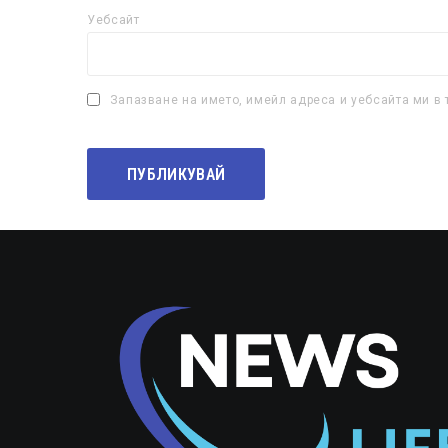
Уебсайт
Запазване на името, имейл адреса и уебсайта ми в 