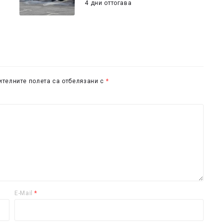
4 дни оттогава
телните полета са отбелязани с
*
E-Mail
*