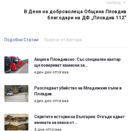
Напред
В Деня на доброволеца Община Пловдив
благодари на ДФ „Пловдив 112“
Подобни Статии
Повече от Автора
Акция в Пловдивско: Със специален кантар
ще поверяват камиони за…
един ден оттогава
Разследват убийство на Младежкия хълм в
Пловдив
един ден оттогава
Скритите истории на България: Откъде идват
имената на някои от…
4 дни оттогава