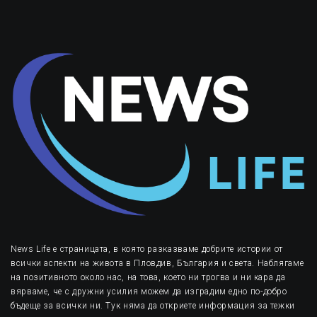
News Life е страницата, в която разказваме добрите истории от
всички аспекти на живота в Пловдив, България и света. Наблягаме
на позитивното около нас, на това, което ни трогва и ни кара да
вярваме, че с дружни усилия можем да изградим едно по-добро
бъдеще за всички ни. Тук няма да откриете информация за тежки