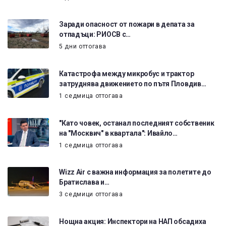
Заради опасност от пожари в депата за
отпадъци: РИОСВ с…
5 дни оттогава
Катастрофа между микробус и трактор
затруднява движението по пътя Пловдив…
1 седмица оттогава
"Като човек, останал последният собственик
на "Москвич" в квартала": Ивайло…
1 седмица оттогава
Wizz Air с важна информация за полетите до
Братислава и…
3 седмици оттогава
Нощна акция: Инспектори на НАП обсадиха