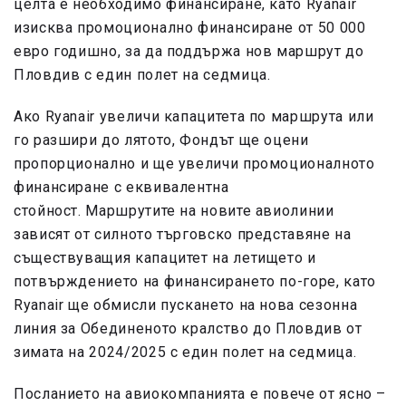
целта е необходимо финансиране, като Ryanair
изисква промоционално финансиране от 50 000
евро годишно, за да поддържа нов маршрут до
Пловдив с един полет на седмица.
Ако Ryanair увеличи капацитета по маршрута или
го разшири до лятото, Фондът ще оцени
пропорционално и ще увеличи промоционалното
финансиране с еквивалентна
стойност. Маршрутите на новите авиолинии
зависят от силното търговско представяне на
съществуващия капацитет на летището и
потвърждението на финансирането по-горе, като
Ryanair ще обмисли пускането на нова сезонна
линия за Обединеното кралство до Пловдив от
зимата на 2024/2025 с един полет на седмица.
Посланието на авиокомпанията е повече от ясно –