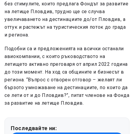
без стимулите, които предлага Фондът за развитие
на летище Пловдив, трудно ще се случва
увеличаването на дестинациите до/от Пловдив, а
оттук и растежът на туристическия поток до града
и региона.
Подобни са и предложенията на всички останали
авиокомпании, с които ръководството на
летището активно преговаря от април 2022 година
до този момент. На ход са общините и бизнесът в
региона. “Въпрос с отворен отговор – желаят ли
бързото умножаване на дестинациите, по които да
се лети от и до Пловдив?”, питат членове на Фонда
за развитие на летище Пловдив.
Последвайте ни: