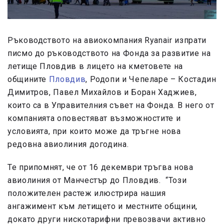
Ръководството на авиокомпания Ryanair изпрати
писмо до ръководството на Фонда за развитие на
летище Пловдив в лицето на кметовете на
общините
Пловдив
, Родопи и Чепеларе – Костадин
Димитров, Павел Михайлов и Боран Хаджиев,
които са в Управителния съвет на Фонда. В него от
компанията оповестяват възможностите и
условията, при които може да тръгне нова
редовна авиолиния догодина.
Те припомнят, че от 16 декември тръгва нова
авиолиния от Манчестър до Пловдив. “Този
положителен растеж илюстрира нашия
ангажимент към летището и местните общини,
докато други нискотарифни превозвачи активно