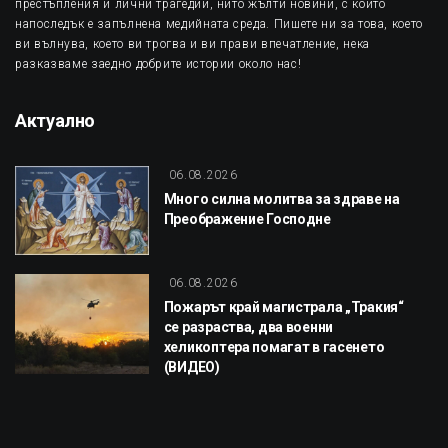
престъпления и лични трагедии, нито жълти новини, с които
напоследък е запълнена медийната среда. Пишете ни за това, което
ви вълнува, което ви трогва и ви прави впечатление, нека
разказваме заедно добрите истории около нас!
Актуално
06.08.2026
Много силна молитва за здраве на
Преображение Господне
06.08.2026
Пожарът край магистрала „Тракия“
се разраства, два военни
хеликоптера помагат в гасенето
(ВИДЕО)