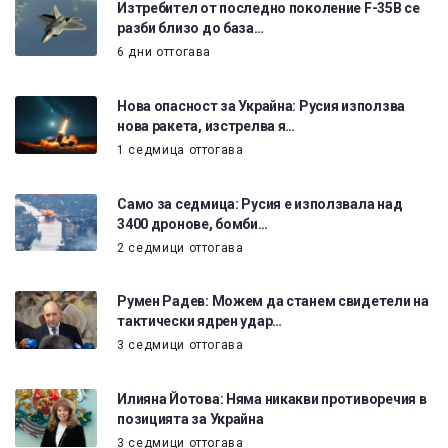
Изтребител от последно поколение F-35B се
разби близо до база…
6 дни оттогава
Нова опасност за Украйна: Русия използва
нова ракета, изстрелва я…
1 седмица оттогава
Само за седмица: Русия е използвала над
3400 дронове, бомби…
2 седмици оттогава
Румен Радев: Можем да станем свидетели на
тактически ядрен удар…
3 седмици оттогава
Илияна Йотова: Няма никакви противоречия в
позицията за Украйна
3 седмици оттогава