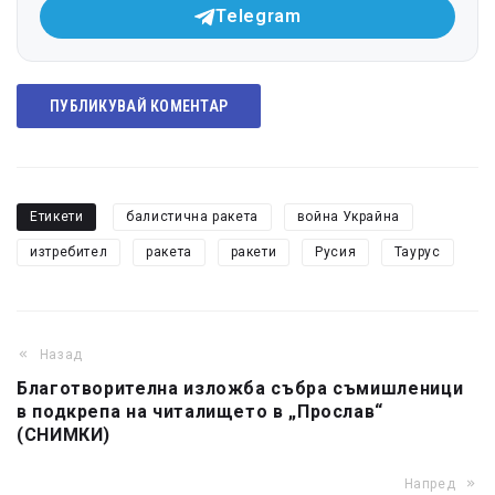
Telegram
ПУБЛИКУВАЙ КОМЕНТАР
Етикети
балистична ракета
война Украйна
изтребител
ракета
ракети
Русия
Таурус
Назад
Благотворителна изложба събра съмишленици
в подкрепа на читалището в „Прослав“
(СНИМКИ)
Напред