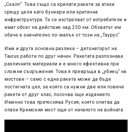
„Скалп“. Това също са крилати ракети за атаки
срещу цели като бункери или критична
инфраструктура. Те се изстрелват от изтребители и
имат обсег на действие над 250 км. Обхватът им
обаче е значително по-малък от този на „Таурус“.
Има и друга основна разлика – детонаторът на
Taurus работи по друг начин. Ракетата разпознава
различните материали и е много ефективна при
сложни съоръжения. Това я превръща в „убиец“ на
мостове – само с една ракета може да бъде
постигната цел, за която са нужни две или повече
ракети от друг клас, посочва още изданието.
Именно това притеснява Русия, която опитва да
опази Кримския мост още от началото на войната.