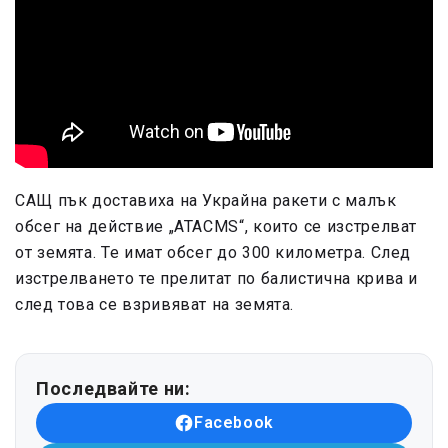
САЩ пък доставиха на Украйна ракети с малък
обсег на действие „АТАCМS“, които се изстрелват
от земята. Те имат обсег до 300 километра. След
изстрелването те прелитат по балистична крива и
след това се взривяват на земята.
Последвайте ни:
Facebook