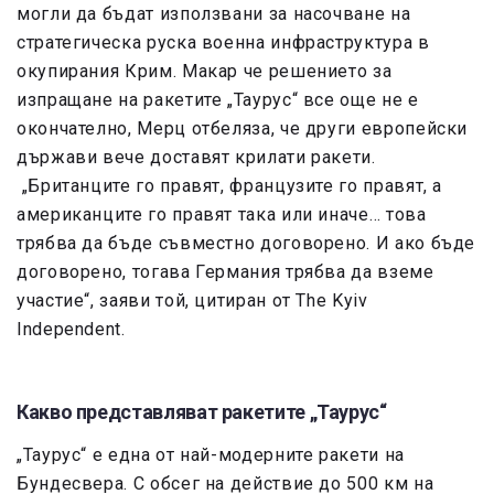
могли да бъдат използвани за насочване на
стратегическа руска военна инфраструктура в
окупирания Крим. Макар че решението за
изпращане на ракетите „Таурус“ все още не е
окончателно, Мерц отбеляза, че други европейски
държави вече доставят крилати ракети.
„Британците го правят, французите го правят, а
американците го правят така или иначе… това
трябва да бъде съвместно договорено. И ако бъде
договорено, тогава Германия трябва да вземе
участие“, заяви той, цитиран от The Kyiv
Independent.
Какво представляват ракетите „Таурус“
„Таурус“ е една от най-модерните ракети на
Бундесвера. С обсег на действие до 500 км на