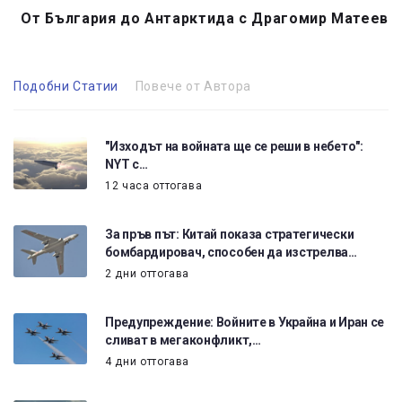
От България до Антарктида с Драгомир Матеев
Подобни Статии
Повече от Автора
"Изходът на войната ще се реши в небето":
NYT с…
12 часа оттогава
За пръв път: Китай показа стратегически
бомбардировач, способен да изстрелва…
2 дни оттогава
Предупреждение: Войните в Украйна и Иран се
сливат в мегаконфликт,…
4 дни оттогава