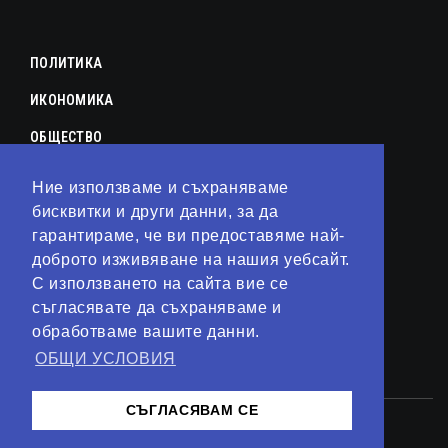
ПОЛИТИКА
ИКОНОМИКА
ОБЩЕСТВО
СПОРТ
Ние използваме и съхраняваме
КУЛТУРА
бисквитки и други данни, за да
гарантираме, че ви предоставяме най-
ЛАЙФСТАЙЛ
доброто изживяване на нашия уебсайт.
С използването на сайта вие се
ТЕХНОЛОГИИ
съгласявате да съхраняваме и
АНАЛИЗИ
обработваме вашите данни.
ОБЩИ УСЛОВИЯ
СВЯТ
СЪГЛАСЯВАМ СЕ
© 2023 – Сайт от
Kirov Invest Group