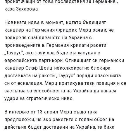
произтичащи от това последствия за Германия“,
каза Захарова.
Новината идва в момент, когато бъдещият
канцлер на Германия Фридрих Мерц заяви, че
подкрепя снабдяването на Украйна с
произведените в Германия крилати ракети
„Таурус“, ако този ход бъде съгласуван с
европейските партньори. Отиващият си германски
канцлер Олаф Шолц неколкократно блокира
доставката на ракети „Таурус“ поради опасенията
си от ескалация. Мерц критикува тази позиция и се
застъпвa за способността на Украйна да нанася
удари на стратегическо ниво.
В интервю от 13 април Мерц също така
предположи, че ако ракетите с голям обсег на
действие бъдат доставени на Украйна, те биха