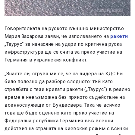
Говорителката на руското външно министерство
Мария Захарова заяви, че използването на
ракети
„Таурус“ за нанасяне на удари по критична руска
инфраструктура ще се счита за пряко участие на
Германия в украинския конфликт.
„Знаете ли, струва ми се, че за лидера на ХДС би
било полезно да разбере следното: тъй като
стрелбата с тези крилати ракети („Таурус“) в реално
време е невъзможна без прякото съдействие на
военнослужещи от Бундесвера. Така че всичко
това ще бъде оценено като пряко участие на
Федерална република Германия във военни
действия на страната на киевския режим с всички