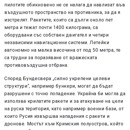
пилотите обикновено не се налага да навлизат във
въздушното пространство на противника, за да я
изстрелят. Ракетите, които са дълги около пет
метра и тежат почти 1400 килограма, са
оборудвани със собствен двигател и четири
независими навигационни системи. Летейки
автономно на малка височина от под 50 метра, те
са трудни за поразяване от вражеската
противовъздушна отбрана.
Според Бундесвера „силно укрепени целеви
структури“, например бункери, могат да бъдат
разрушени с точно попадение. Украйна би могла да
използва крилатите ракети и за атакуване на цели
на руска територия, като например военни бази, от
които Русия извършва нападения с ракети и
дронове. Мостът към Кримския полуостров, който