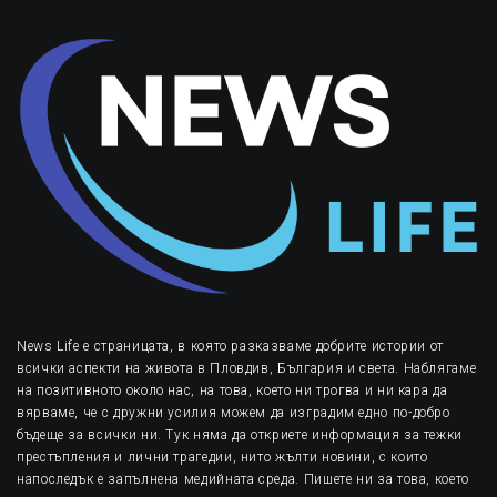
News Life е страницата, в която разказваме добрите истории от
всички аспекти на живота в Пловдив, България и света. Наблягаме
на позитивното около нас, на това, което ни трогва и ни кара да
вярваме, че с дружни усилия можем да изградим едно по-добро
бъдеще за всички ни. Тук няма да откриете информация за тежки
престъпления и лични трагедии, нито жълти новини, с които
напоследък е запълнена медийната среда. Пишете ни за това, което