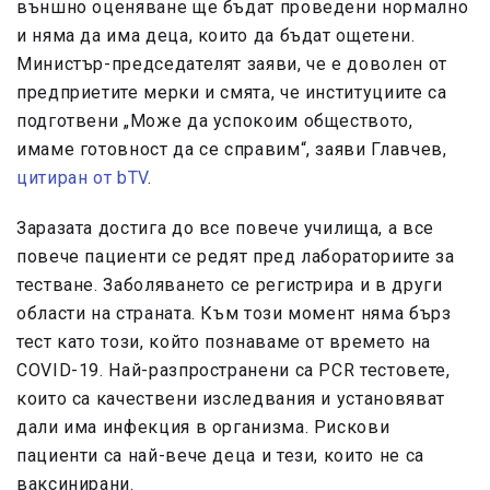
външно оценяване ще бъдат проведени нормално
и няма да има деца, които да бъдат ощетени.
Министър-председателят заяви, че е доволен от
предприетите мерки и смята, че институциите са
подготвени „Може да успокоим обществото,
имаме готовност да се справим“, заяви Главчев,
цитиран от bTV
.
Заразата достига до все повече училища, а все
повече пациенти се редят пред лабораториите за
тестване. Заболяването се регистрира и в други
области на страната. Към този момент няма бърз
тест като този, който познаваме от времето на
COVID-19. Най-разпространени са PCR тестовете,
които са качествени изследвания и установяват
дали има инфекция в организма. Рискови
пациенти са най-вече деца и тези, които не са
ваксинирани.