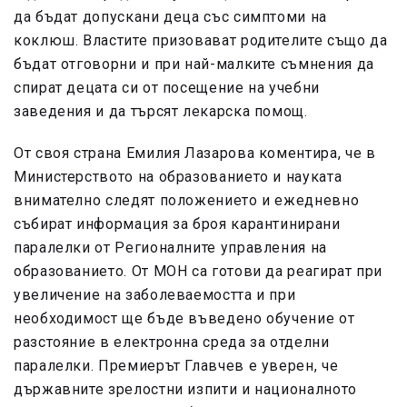
да бъдат допускани деца със симптоми на
коклюш. Властите призовават родителите също да
бъдат отговорни и при най-малките съмнения да
спират децата си от посещение на учебни
заведения и да търсят лекарска помощ.
От своя страна Емилия Лазарова коментира, че в
Министерството на образованието и науката
внимателно следят положението и ежедневно
събират информация за броя карантинирани
паралелки от Регионалните управления на
образованието. От МОН са готови да реагират при
увеличение на заболеваемостта и при
необходимост ще бъде въведено обучение от
разстояние в електронна среда за отделни
паралелки. Премиерът Главчев е уверен, че
държавните зрелостни изпити и националното