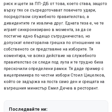
риск и щети за ПП-ДБ от това, което става, защото
върху тях се съсредоточават повечето удари,
посредством служебното правителство, а
дивидентите ги извлича друг. Едната теза е, че те
играят синхронизирано в момента, за да се
постигне едно бъдещо сътрудничество, но
допускат електорална грешка по отношение на
собственото си представяне на изборите. Тя
коментира, че всяко действие на служебното
правителство се следи под лупа и те трудно биха
прескочили определени рамки. Тя даде пример с
вицепремиера по честни избори Стоил Цицелков,
който се задържа на поста само ден и срещата на
вътрешния министър Емил Дечев в ресторант.
Последвайте ни: