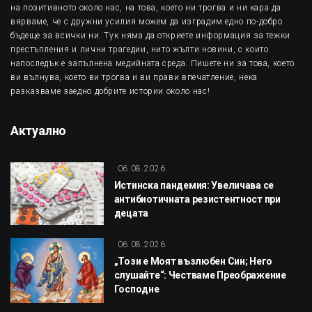
на позитивното около нас, на това, което ни трогва и ни кара да
вярваме, че с дружни усилия можем да изградим едно по-добро
бъдеще за всички ни. Тук няма да откриете информация за тежки
престъпления и лични трагедии, нито жълти новини, с които
напоследък е запълнена медийната среда. Пишете ни за това, което
ви вълнува, което ви трогва и ви прави впечатление, нека
разказваме заедно добрите истории около нас!
Актуално
06.08.2026
Истинска пандемия: Увеличава се
антибиотичната резистентност при
децата
06.08.2026
„Този е Моят възлюбен Син; Него
слушайте“: Честваме Преображение
Господне