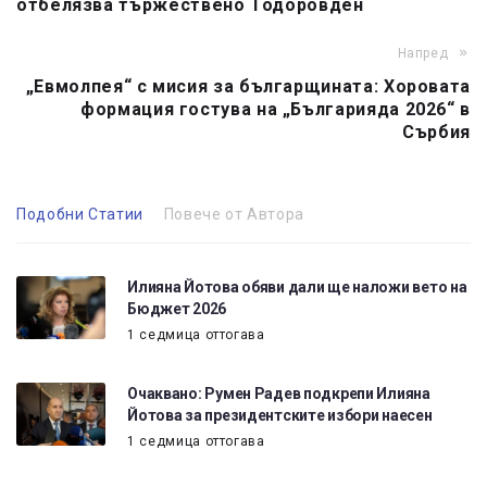
отбелязва тържествено Тодоровден
Напред
„Евмолпея“ с мисия за българщината: Хоровата
формация гостува на „Българияда 2026“ в
Сърбия
Подобни Статии
Повече от Автора
Илияна Йотова обяви дали ще наложи вето на
Бюджет 2026
1 седмица оттогава
Очаквано: Румен Радев подкрепи Илияна
Йотова за президентските избори наесен
1 седмица оттогава