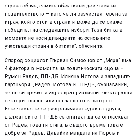
страна обаче, самите обективни действия на
правителството – като че ли разчиства терена за
играч, който стои в страни и може да се окаже
победител на следващите избори. Тази битка в
момента не носи дивиденти на основните
участващи страни в битката“, обясни тя.
Според социолог Първан Симеонов от „Мяра“ има
4 фактора в момента на политическата сцена –
Румен Радев, ПП-ДБ, Илияна Йотова и западните
партньори. „Радев, Йотова и ПП-ДБ, съзнавайки,
че не си пречат и адресират различни електорални
сектори, гласно или негласно са в синхрон.
Естествено те се разграничават едни от други,
дължат си го. ПП-ДБ се опитват да се оттласкват
от Радев, това ги стяга, в същото време това е
добре за Радев. Давайки мандата на Гюров и