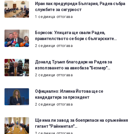
Иран пак предупреди България, Радев събра
службите за сигурност
1 седмица оттогава
Борисов: Улицата ще свали Радев,
правителството се бори с българските…
2 седмици оттогава
Доналд Тръмп благодари на Радев за
използването на авиобаза "Безмер"…
2 седмици оттогава
Официално: Илияна Йотова ще се
кандидатира за президент
2 седмици оттогава
Ще има ли завод за боеприпаси на оръжейния
гигант "Райнметал"…
2 седмици оттогава