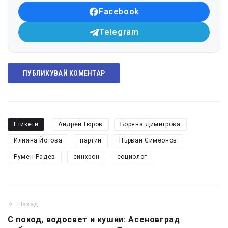
Facebook
Telegram
ПУБЛИКУВАЙ КОМЕНТАР
Етикети
Андрей Гюров
Боряна Димитрова
Илияна Йотова
партии
Първан Симеонов
Румен Радев
синхрон
социолог
Назад
С поход, водосвет и кушии: Асеновград