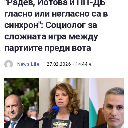
"Радев, Йотова и ПП-ДБ
гласно или негласно са в
синхрон": Социолог за
сложната игра между
партиите преди вота
News Life
27.02.2026 - 14:44 ч.