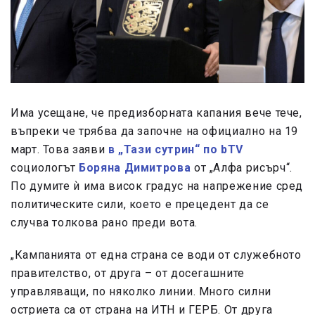
Има усещане, че предизборната капания вече тече,
въпреки че трябва да започне на официално на 19
март. Това заяви
в „Тази сутрин“ по bTV
социологът
Боряна Димитрова
от „Алфа рисърч“.
По думите ѝ има висок градус на напрежение сред
политическите сили, което е прецедент да се
случва толкова рано преди вота.
„Кампанията от една страна се води от служебното
правителство, от друга – от досегашните
управляващи, по няколко линии. Много силни
остриета са от страна на ИТН и ГЕРБ. От друга