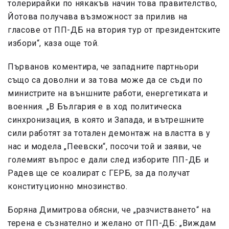
толерирайки по някакъв начин това правителство,
Йотова получава възможност за прилив на
гласове от ПП-ДБ на втория тур от президентските
избори“, каза още той.
Първанов коментира, че западните партньори
също са доволни и за това може да се съди по
министрите на външните работи, енергетиката и
военния. „В България е в ход политическа
синхронизация, в която и Запада, и вътрешните
сили работят за тотален демонтаж на властта в у
нас и модела „Пеевски“, посочи той и заяви, че
големият въпрос е дали след изборите ПП-ДБ и
Радев ще се коалират с ГЕРБ, за да получат
конституционно мнозинство.
Боряна Димитрова обясни, че „разчистването“ на
терена е съзнателно и желано от ПП-ДБ: „Виждам