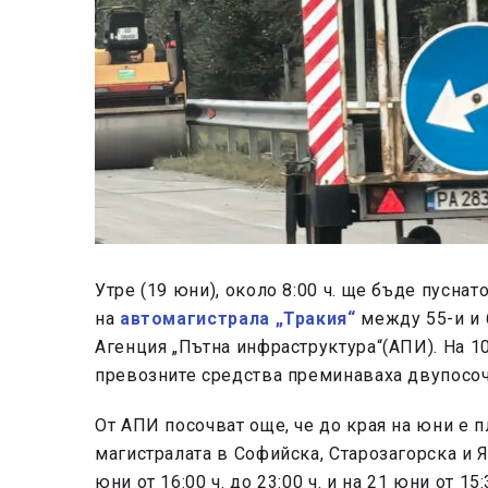
Утре (19 юни), около 8:00 ч. ще бъде пусна
на
автомагистрала „Тракия“
между 55-и и 
Агенция „Пътна инфраструктура“(АПИ). На 1
превозните средства преминаваха двупосочн
От АПИ посочват още, че до края на юни е 
магистралата в Софийска, Старозагорска и Я
юни от 16:00 ч. до 23:00 ч. и на 21 юни от 1