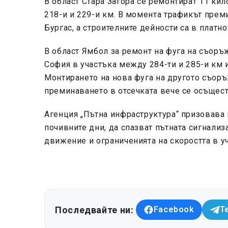
В област Стара Загора се ремонтират 11 кил
218-и и 229-и км. В момента трафикът пре
Бургас, а строителните дейности са в платно
В област Ямбол за ремонт на фуга на съор
София в участъка между 284-ти и 285-и км 
Монтирането на нова фуга на другото съор
преминаването в отсечката вече се осъщест
Агенция „Пътна инфраструктура“ призовава 
почивните дни, да спазват пътната сигнали
движение и ограниченията на скоростта в у
Последвайте ни:
Facebook
T