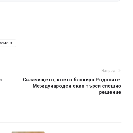
ремонт
Напред
а
Свлачището, което блокира Родопите:
Международен екип търси спешно
решение