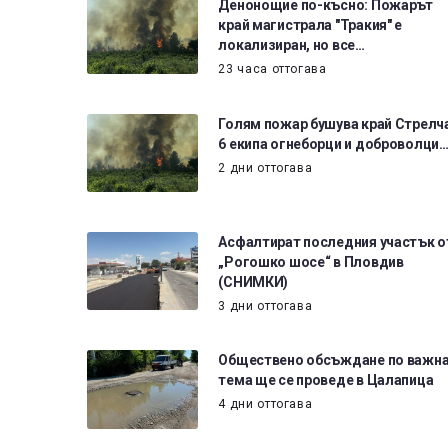
Денонощие по-късно: Пожарът
край магистрала "Тракия" е
локализиран, но все…
23 часа оттогава
Голям пожар бушува край Стрелч
6 екипа огнеборци и доброволци
2 дни оттогава
Асфалтират последния участък о
„Рогошко шосе“ в Пловдив
(СНИМКИ)
3 дни оттогава
Обществено обсъждане по важн
тема ще се проведе в Цалапица
4 дни оттогава