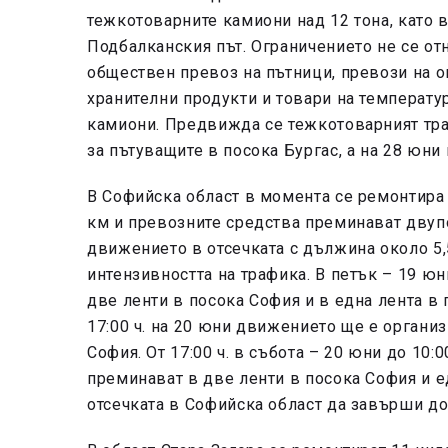
тежкотоварните камиони над 12 тона, като 
Подбалканския път. Ограничението не се от
обществен превоз на пътници, превози на 
хранителни продукти и товари на температ
камиони. Предвижда се тежкотоварният тра
за пътуващите в посока Бургас, а на 28 юни 
В Софийска област в момента се ремонтира 
км и превозните средства преминават двупо
движението в отсечката с дължина около 5,
интензивността на трафика. В петък – 19 юн
две ленти в посока София и в една лента в п
17:00 ч. на 20 юни движението ще е организ
София. От 17:00 ч. в събота – 20 юни до 10:
преминават в две ленти в посока София и е
отсечката в Софийска област да завърши до