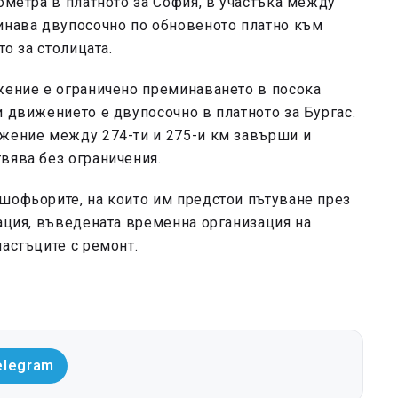
ометра в платното за София, в участъка между
минава двупосочно по обновеното платно към
то за столицата.
ъжение е ограничено преминаването в посока
и движението е двупосочно в платното за Бургас.
ъжение между 274-ти и 275-и км завърши и
вява без ограничения.
шофьорите, на които им предстои пътуване през
зация, въведената временна организация на
частъците с ремонт.
elegram