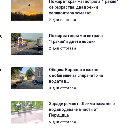
Пожарът край магистрала "Тракия"
се разраства, два военни
хеликоптера помагат…
2 дни оттогава
а,
Пожар затвори магистрала
…
"Тракия" в двете посоки
2 дни оттогава
т
Община Карлово с важно
съобщение за спирането на
водата в…
3 дни оттогава
а
Заради ремонт: Ще има намалено
водоподаване в части от
Перущица
5 дни оттогава