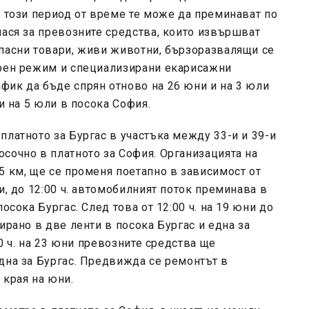
в този период от време те може да преминават по
нася за превозните средства, които извършват
опасни товари, живи животни, бързоразвалящи се
урен режим и специализирани екарисажни
фик да бъде спрян отново на 26 юни и на 3 юли
и на 5 юли в посока София.
платното за Бургас в участъка между 33-и и 39-и
сочно в платното за София. Организацията на
5 км, ще се променя поетапно в зависимост от
и, до 12:00 ч. автомобилният поток преминава в
осока Бургас. След това от 12:00 ч. на 19 юни до
ирано в две ленти в посока Бургас и една за
00 ч. на 23 юни превозните средства ще
дна за Бургас. Предвижда се ремонтът в
 края на юни.