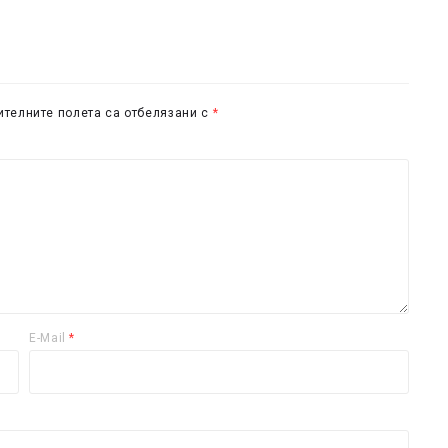
телните полета са отбелязани с
*
E-Mail
*