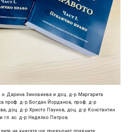
.н. Дарина Зиновиева и доц. д-р Маргарита
 са проф. д-р Богдан Йорданов, проф. д-р
а, доц. д-р Христо Паунов, доц. д-р Константин
 гл. ас. д-р Недялко Петров.
елите на книгата ще превърнат правните