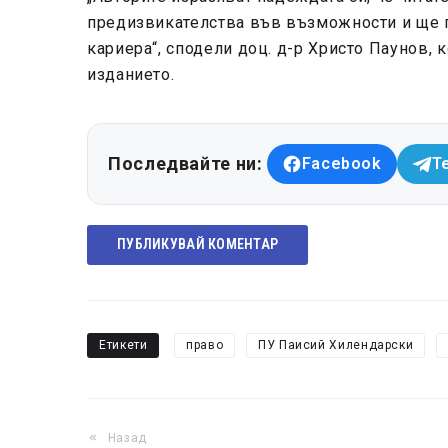
предизвикателства във възможности и ще 
кариера“, сподели доц. д-р Христо Паунов, 
изданието.
Последвайте ни:
Facebook
T
ПУБЛИКУВАЙ КОМЕНТАР
Етикети
право
ПУ Паисий Хилендарски
Назад