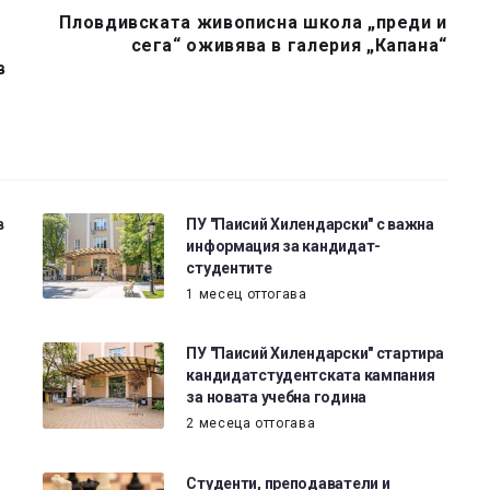
Пловдивската живописна школа „преди и
сега“ оживява в галерия „Капана“
в
в
ПУ "Паисий Хилендарски" с важна
информация за кандидат-
студентите
1 месец оттогава
ПУ "Паисий Хилендарски" стартира
кандидатстудентската кампания
за новата учебна година
2 месеца оттогава
Студенти, преподаватели и