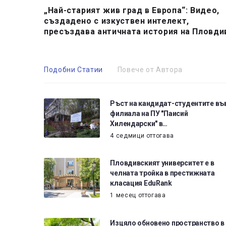
„Най-старият жив град в Европа“: Видео,
създадено с изкуствен интелект,
пресъздава античната история на Пловди
Подобни Статии
Повече от Автора
Ръст на кандидат-студентите въ
филиала на ПУ "Паисий
Хилендарски" в…
4 седмици оттогава
Пловдивският университет е в
челната тройка в престижната
класация EduRank
1 месец оттогава
Изцяло обновено пространство в