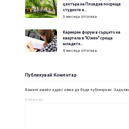
центъра на Пловдив посреща
студенти и…
3 месеца оттогава
Кариерен форум в сърцето на
квартала в "Южен" среща
младите…
4 месеца оттогава
Публикувай Коментар
Вашият имейл адрес няма да бъде публикуван.
Задължи
Коментар