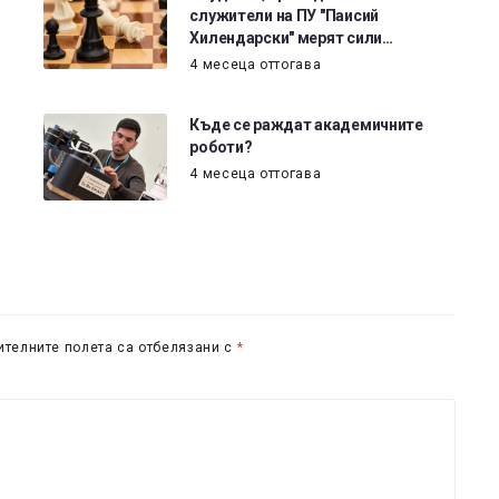
служители на ПУ "Паисий
Хилендарски" мерят сили…
4 месеца оттогава
Къде се раждат академичните
роботи?
4 месеца оттогава
телните полета са отбелязани с
*