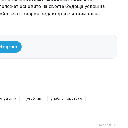
положат основите на своята бъдеща успешна
който е отговорен редактор и съставител на
elegram
студенти
учебник
учебно помагало
Напред