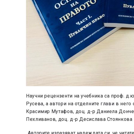
Научни рецензенти на учебника са проф. д.ю
Русева, а автори на отделните глави в него
Красимир Мутафов, доц. д-р Даниела Дончев
Пехливанов, доц. д-р Десислава Стоянкова и
„Авторите изразяват надеждата си, че читат