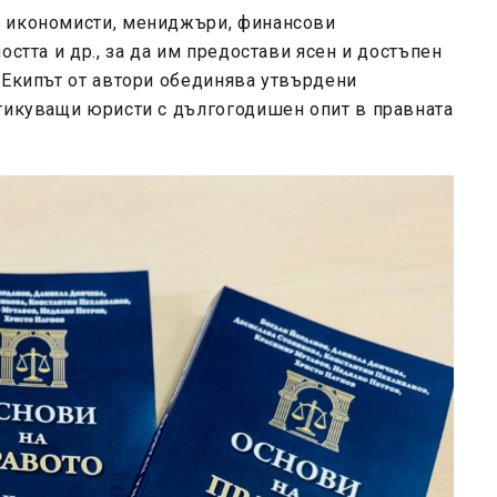
и икономисти, мениджъри, финансови
остта и др., за да им предостави ясен и достъпен
 Екипът от автори обединява утвърдени
ктикуващи юристи с дългогодишен опит в правната