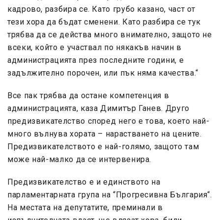
кадрово, разбира се. Като грубо казано, част от
тези хора да бъдат сменени. Като разбира се тук
трябва да се действа много внимателно, защото не
всеки, който е участвал по някакъв начин в
администрацията през последните години, е
задължително порочен, или пък няма качества.“
Все пак трябва да остане компетенция в
администрацията, каза Димитър Ганев. Друго
предизвикателство според него е това, което най-
много вълнува хората – нарастването на цените.
Предизвикателството е най-голямо, защото там
може най-малко да се интервенира.
Предизвикателство е и единството на
парламентарната група на “Прогресивна България“.
На местата на депутатите, преминали в