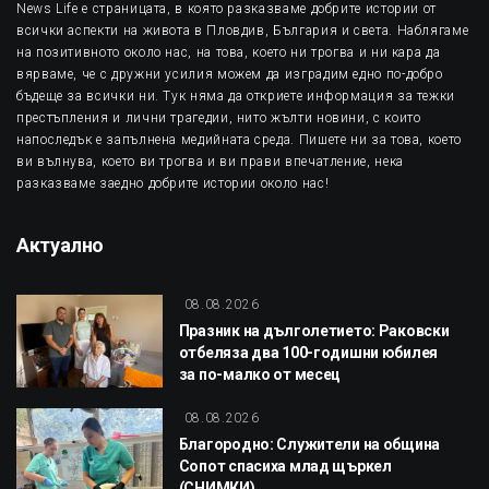
News Life е страницата, в която разказваме добрите истории от
всички аспекти на живота в Пловдив, България и света. Наблягаме
на позитивното около нас, на това, което ни трогва и ни кара да
вярваме, че с дружни усилия можем да изградим едно по-добро
бъдеще за всички ни. Тук няма да откриете информация за тежки
престъпления и лични трагедии, нито жълти новини, с които
напоследък е запълнена медийната среда. Пишете ни за това, което
ви вълнува, което ви трогва и ви прави впечатление, нека
разказваме заедно добрите истории около нас!
Актуално
08.08.2026
Празник на дълголетието: Раковски
отбеляза два 100-годишни юбилея
за по-малко от месец
08.08.2026
Благородно: Служители на община
Сопот спасиха млад щъркел
(СНИМКИ)