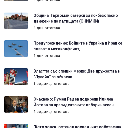
Община Първомай с мерки за по-безопасно
движение по пътищата (СНИМКИ)
3 дни оттогава
Предупреждение: Войните в Украйна и Иран се
сливат в мегаконфликт,…
6 дни оттогава
Властта със спешни мерки: Две дружества в
"Лукойл" са обявени…
1 седмица оттогава
Очаквано: Румен Радев подкрепи Илияна
Йотова за президентските избори наесен
2 седмици оттогава
"Като човек, останал последният собственик