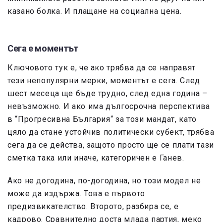
казано болка. И плащане на социална цена.
Сега е моментът
Ключовото тук е, че ако трябва да се направят
тези непопулярни мерки, моментът е сега. След
шест месеца ще бъде трудно, след една година –
невъзможно. И ако има дългосрочна перспектива
в “Прогресивна България“ за този мандат, като
цяло да стане устойчив политически субект, трябва
сега да се действа, защото просто ще се плати тази
сметка така или иначе, категоричен е Ганев.
Ако не догодина, по-догодина, но този модел не
може да издържа. Това е първото
предизвикателство. Второто, разбира се, е
кадрово. Сравнително доста млада партия, меко