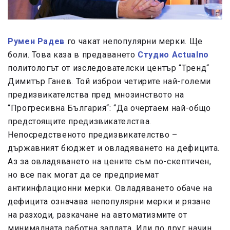
Румен Радев
го чакат непопулярни мерки. Ще
боли. Това каза в предаването
Студио Actualno
политологът от изследователски център “Тренд“
Димитър Ганев. Той изброи четирите най-големи
предизвикателства пред мнозинството на
“Прогресивна България“: “Да очертаем най-общо
предстоящите предизвикателства.
Непосредственото предизвикателство –
държавният бюджет и овладяването на дефицита.
Аз за овладяването на цените съм по-скептичен,
но все пак могат да се предприемат
антиинфлационни мерки. Овладяването обаче на
дефицита означава непопулярни мерки и рязане
на разходи, разкачане на автоматизмите от
минималната работна заплата. Или по друг начин