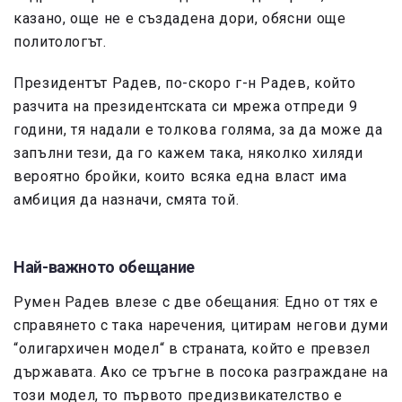
казано, още не е създадена дори, обясни още
политологът.
Президентът Радев, по-скоро г-н Радев, който
разчита на президентската си мрежа отпреди 9
години, тя надали е толкова голяма, за да може да
запълни тези, да го кажем така, няколко хиляди
вероятно бройки, които всяка една власт има
амбиция да назначи, смята той.
Най-важното обещание
Румен Радев влезе с две обещания: Едно от тях е
справянето с така наречения, цитирам негови думи
“олигархичен модел“ в страната, който е превзел
държавата. Ако се тръгне в посока разграждане на
този модел, то първото предизвикателство е