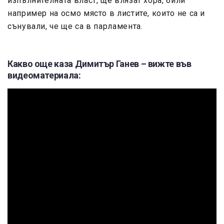
изпълнителната власт, ще влязат хора, били
например на осмо място в листите, които не са и
сънували, че ще са в парламента.
Какво още каза Димитър Ганев – вижте във
видеоматериала: