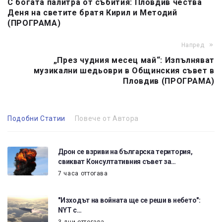
С богата палитра от събития: Пловдив чества
Деня на светите братя Кирил и Методий
(ПРОГРАМА)
Напред
„През чудния месец май“: Изпълняват
музикални шедьоври в Общинския съвет в
Пловдив (ПРОГРАМА)
Подобни Статии
Повече от Автора
Дрон се взриви на българска територия,
свикват Консултативния съвет за…
7 часа оттогава
"Изходът на войната ще се реши в небето":
NYT с…
3 дни оттогава