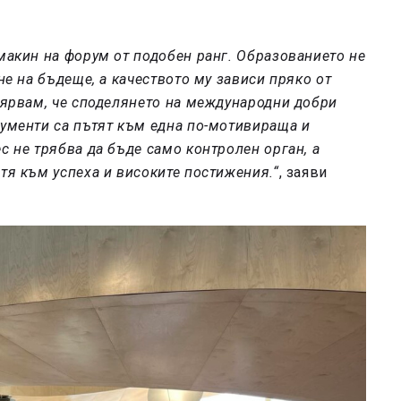
макин на форум от подобен ранг. Образованието не
не на бъдеще, а качеството му зависи пряко от
Вярвам, че споделянето на международни добри
рументи са пътят към една по-мотивираща и
с не трябва да бъде само контролен орган, а
тя към успеха и високите постижения.“
, заяви