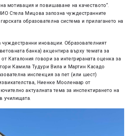
вна мотивация и повишаване на качеството“.
НИО Стела Мицова запозна чуждестранните
лгарската образователна система и прилагането на
а чуждестранни иновации. Образователният
етовната банка) акцентира върху темата за
от Каталония говори за интегрираната оценка за
ктори Камила Тудури Вила и Мартин Касадо
зователна инспекция за пет (или шест)
извикателства, Ниенке Мооленаар от
ючително актуалната тема за инспектирането на
в училищата.