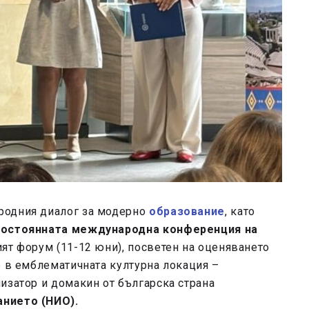
родния диалог за модерно
образование
, като
остоянната международна конференция на
т форум (11-12 юни), посветен на оценяването
е в емблематичната културна локация –
изатор и домакин от българска страна
анието (НИО).