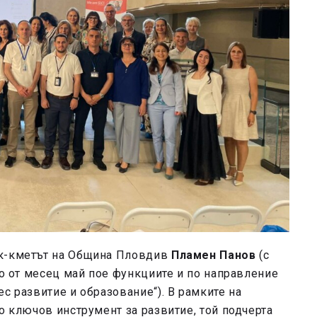
ик-кметът на Община Пловдив
Пламен Панов
(с
то от месец май пое функциите и по направление
с развитие и образование“). В рамките на
о ключов инструмент за развитие, той подчерта