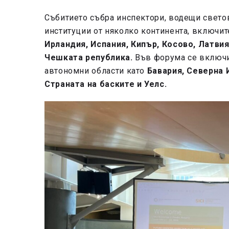
Събитието събра инспектори, водещи свето
институции от няколко континента, включит
Ирландия, Испания, Кипър, Косово, Латви
Чешката република.
Във форума се включи
автономни области като
Бавария, Северна 
Страната на баските и Уелс.