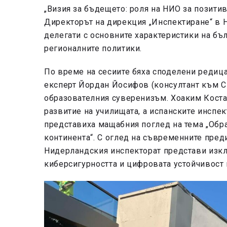
„Визия за бъдещето: роля на НИО за позити
Директорът на дирекция „Инспектиране“ в 
делегати с основните характеристики на бъ
регионалните политики.
По време на сесиите бяха споделени редиц
експерт Йордан Йосифов (консултант към Св
образователния суверенизъм. Хоаким Коста 
развитие на училищата, а испанските инспе
представиха мащабния поглед на тема „Обра
континента“. С оглед на съвременните пред
Нидерландския инспекторат представи изкл
киберсигурността и цифровата устойчивост 