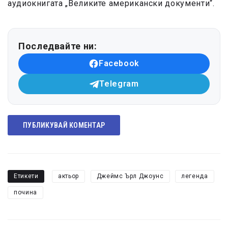
аудиокнигата „Великите американски документи“.
Последвайте ни:
Facebook
Telegram
ПУБЛИКУВАЙ КОМЕНТАР
Етикети
актьор
Джеймс Ърл Джоунс
легенда
почина