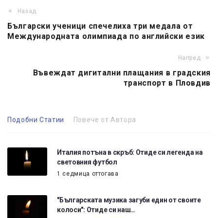
Назад
Български ученици спечелиха три медала от
Международната олимпиада по английски език
Напред
Въвеждат дигитални плащания в градския
транспорт в Пловдив
Подобни Статии
Повече от Автора
Италия потъна в скръб: Отиде си легенда на
световния футбол
1 седмица оттогава
"Българската музика загуби един от своите
колоси": Отиде си наш…