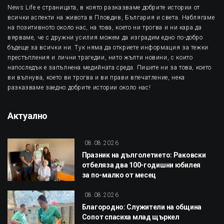
News Life е страницата, в която разказваме добрите истории от
всички аспекти на живота в Пловдив, България и света. Наблягаме
на позитивното около нас, на това, което ни трогва и ни кара да
вярваме, че с дружни усилия можем да изградим едно по-добро
бъдеще за всички ни. Тук няма да откриете информация за тежки
престъпления и лични трагедии, нито жълти новини, с които
напоследък е запълнена медийната среда. Пишете ни за това, което
ви вълнува, което ви трогва и ви прави впечатление, нека
разказваме заедно добрите истории около нас!
Актуално
08.08.2026
Празник на дълголетието: Раковски
отбеляза два 100-годишни юбилея
за по-малко от месец
08.08.2026
Благородно: Служители на община
Сопот спасиха млад щъркел