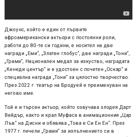
Джоунс, който е един от първите
афроамерикански актьори с постоянни роли,
работи до 80-те си години, е носител на две
награди „Еми“, „Златен глобус“, две награди „Тони“,
„Грами“, Национален медал за изкуство, наградата
„Кенеди център“ и е удостоен с почетен „Оскар“ и
специална награда „Тони“ за цялостно творчество.
През 2022 г. театър на Бродуей е преименуван на
негово име.
Той е и търсен актьор, който озвучава злодея Дарт
Вейдър, както и крал Муфаса в анимационния „Цар
Лъв“ на Дисни и обявява „Това е Cи Ен Ен“. През
1977 г. печели „Грами“ за изпълнението си в