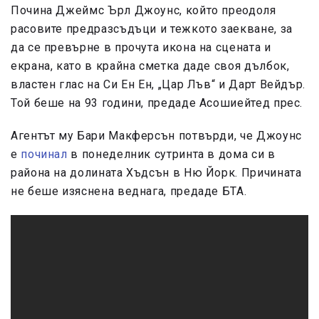
Почина Джеймс Ърл Джоунс, който преодоля
расовите предразсъдъци и тежкото заекване, за
да се превърне в прочута икона на сцената и
екрана, като в крайна сметка даде своя дълбок,
властен глас на Cи Ен Ен, „Цар Лъв“ и Дарт Вейдър.
Той беше на 93 години, предаде Асошиейтед прес.
Агентът му Бари Макферсън потвърди, че Джоунс
е
починал
в понеделник сутринта в дома си в
района на долината Хъдсън в Ню Йорк. Причината
не беше изяснена веднага, предаде БТА.