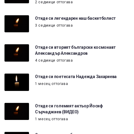
2 седмици оттогава
Отиде си легендарен наш баскетболист
3 седмици оттогава
Отиде си вторият български космонавт
Александър Александров
4 седмици оттогава
Отиде си поетесата Надежда Захариева
1 месец оттогава
Отиде си големият актьор Йосиф
Сърчаджиев (ВИДЕО)
1 месец оттогава