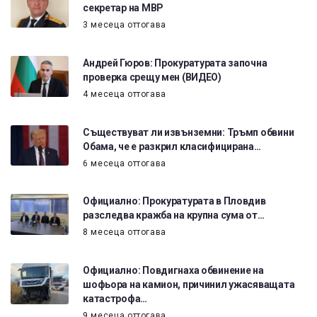
секретар на МВР
3 месеца оттогава
Андрей Гюров: Прокуратурата започна
проверка срещу мен (ВИДЕО)
4 месеца оттогава
Съществуват ли извънземни: Тръмп обвини
Обама, че е разкрил класифицирана…
6 месеца оттогава
Официално: Прокуратурата в Пловдив
разследва кражба на крупна сума от…
8 месеца оттогава
Официално: Повдигнаха обвинение на
шофьора на камион, причинил ужасяващата
катастрофа…
9 месеца оттогава