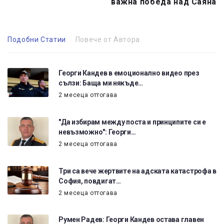
важна победа над Саяна
Подобни Статии
Повече от Автора
Георги Кандев в емоционално видео през
сълзи: Баща ми някъде…
2 месеца оттогава
"Да избирам между поста и принципите си е
невъзможно": Георги…
2 месеца оттогава
Три са вече жертвите на адската катастрофа в
София, повдигат…
2 месеца оттогава
Румен Радев: Георги Кандев остава главен