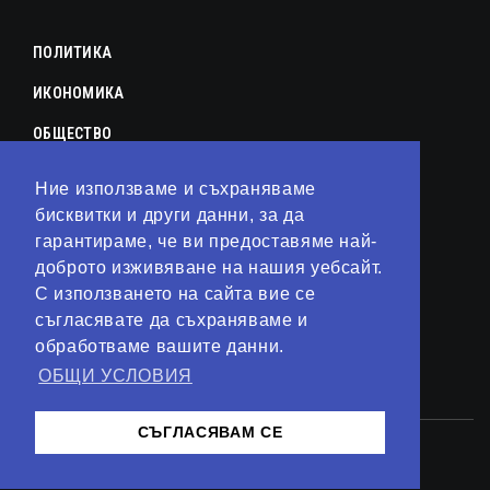
ПОЛИТИКА
ИКОНОМИКА
ОБЩЕСТВО
СПОРТ
Ние използваме и съхраняваме
КУЛТУРА
бисквитки и други данни, за да
гарантираме, че ви предоставяме най-
ЛАЙФСТАЙЛ
доброто изживяване на нашия уебсайт.
С използването на сайта вие се
ТЕХНОЛОГИИ
съгласявате да съхраняваме и
АНАЛИЗИ
обработваме вашите данни.
ОБЩИ УСЛОВИЯ
СВЯТ
СЪГЛАСЯВАМ СЕ
© 2023 – Сайт от
Kirov Invest Group
Контакти
Общи условия