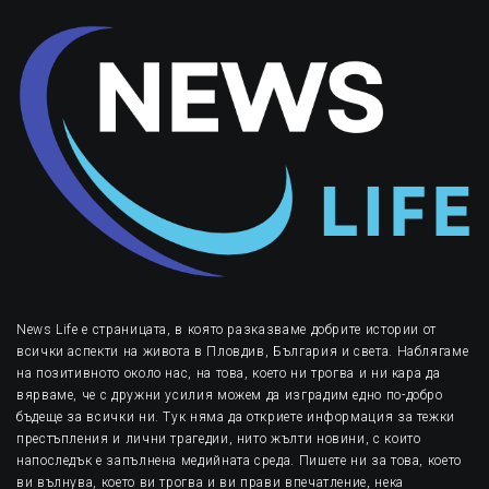
News Life е страницата, в която разказваме добрите истории от
всички аспекти на живота в Пловдив, България и света. Наблягаме
на позитивното около нас, на това, което ни трогва и ни кара да
вярваме, че с дружни усилия можем да изградим едно по-добро
бъдеще за всички ни. Тук няма да откриете информация за тежки
престъпления и лични трагедии, нито жълти новини, с които
напоследък е запълнена медийната среда. Пишете ни за това, което
ви вълнува, което ви трогва и ви прави впечатление, нека