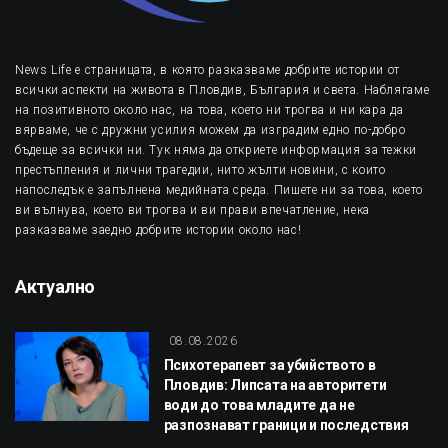
News Life е страницата, в която разказваме добрите истории от
всички аспекти на живота в Пловдив, България и света. Наблягаме
на позитивното около нас, на това, което ни трогва и ни кара да
вярваме, че с дружни усилия можем да изградим едно по-добро
бъдеще за всички ни. Тук няма да откриете информация за тежки
престъпления и лични трагедии, нито жълти новини, с които
напоследък е запълнена медийната среда. Пишете ни за това, което
ви вълнува, което ви трогва и ви прави впечатление, нека
разказваме заедно добрите истории около нас!
Актуално
08.08.2026
Психотерапевт за убийството в
Пловдив: Липсата на авторитети
води до това младите да не
разпознават граници и последствия