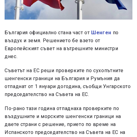
България официално стана част от
Шенген
по
въздух и земя. Решението бе взето от
Европейският съвет на вътрешните министри
днес.
Съветът на ЕС реши проверките по сухопътните
шенгенски граници на България и Румъния да
отпаднат от 1 януари догодина, съобщи Унгарското
председателство на Съвета на ЕС.
По-рано тази година отпаднаха проверките по
въздушните и морските шенгенски граници на
двете страни с решение, прието по време на
Испанското председателство на Съвета на ЕС на