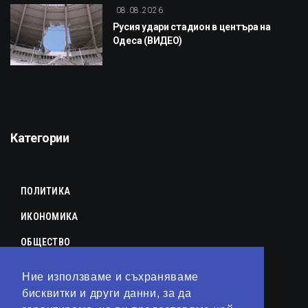
08.08.2026
Русия удари стадион в центъра на
Одеса (ВИДЕО)
Категории
ПОЛИТИКА
ИКОНОМИКА
ОБЩЕСТВО
СПОРТ
Ние използваме и съхраняваме
бисквитки и други данни, за да
КУЛТУРА