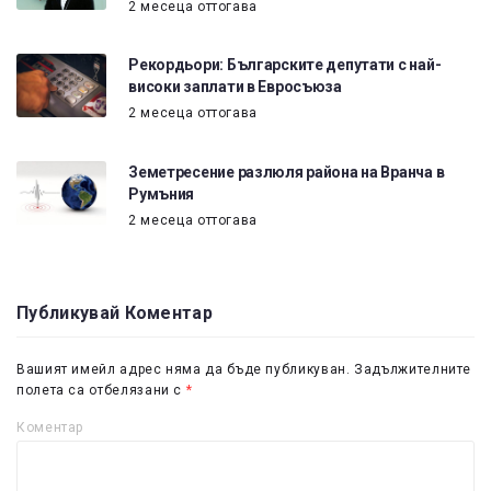
2 месеца оттогава
Рекордьори: Българските депутати с най-
високи заплати в Евросъюза
2 месеца оттогава
Земетресение разлюля района на Вранча в
Румъния
2 месеца оттогава
Публикувай Коментар
Вашият имейл адрес няма да бъде публикуван.
Задължителните
полета са отбелязани с
*
Коментар