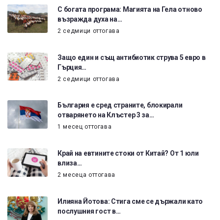
С богата програма: Магията на Гела отново
възражда духа на…
2 седмици оттогава
Защо един и същ антибиотик струва 5 евро в
Гърция…
2 седмици оттогава
България е сред страните, блокирали
отварянето на Клъстер 3 за…
1 месец оттогава
Край на евтините стоки от Китай? От 1 юли
влиза…
2 месеца оттогава
Илияна Йотова: Стига сме се държали като
послушния гост в…