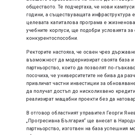
обществото. Те подчертаха, че нови кампуси
години, а съществуващата инфраструктура е
целевата капиталова програма е жизненова
учебните корпуси, ще подобри условията за
конкурентоспособни.
Ректорите настояха, че освен чрез държавн
възможност да модернизират своята база и
партньорство, които да позволят по‑гъвкав
посочиха, че университетите не бива да раз
привличат частни инвестиции за обновяване 
да получат достъп до нисколихвено кредит
реализират мащабни проекти без да натова
В отговор областният управител Георги Яне
„Прогресивна България“ ще внесат в Народн
партньорство, изготвен на база успешния м