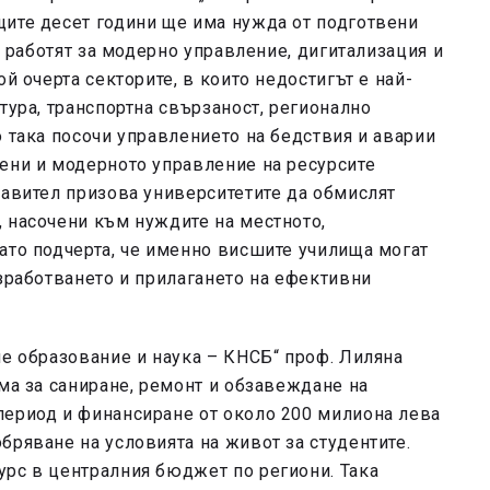
щите десет години ще има нужда от подготвени
да работят за модерно управление, дигитализация и
й очерта секторите, в които недостигът е най-
тура, транспортна свързаност, регионално
о така посочи управлението на бедствия и аварии
ени и модерното управление на ресурсите
равител призова университетите да обмислят
 насочени към нуждите на местното,
ато подчерта, че именно висшите училища могат
азработването и прилагането на ефективни
ше образование и наука – КНСБ“ проф. Лиляна
ама за саниране, ремонт и обзавеждане на
период и финансиране от около 200 милиона лева
бряване на условията на живот за студентите.
урс в централния бюджет по региони. Така