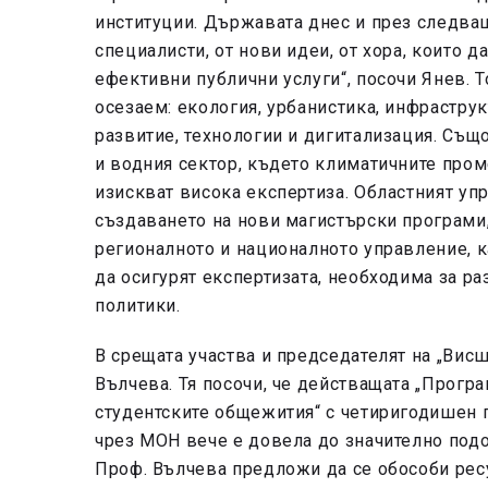
институции. Държавата днес и през следва
специалисти, от нови идеи, от хора, които 
ефективни публични услуги“, посочи Янев. То
осезаем: екология, урбанистика, инфраструк
развитие, технологии и дигитализация. Същ
и водния сектор, където климатичните пром
изискват висока експертиза. Областният уп
създаването на нови магистърски програми,
регионалното и националното управление, к
да осигурят експертизата, необходима за р
политики.
В срещата участва и председателят на „Вис
Вълчева. Тя посочи, че действащата „Прогр
студентските общежития“ с четиригодишен 
чрез МОН вече е довела до значително подо
Проф. Вълчева предложи да се обособи рес