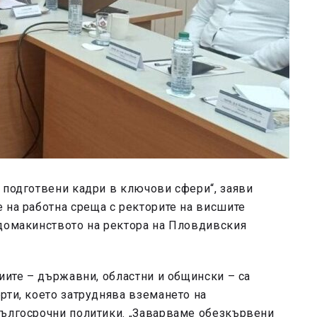
 подготвени кадри в ключови сфери“, заяви
 на работна среща с ректорите на висшите
домакинството на ректора на Пловдивския
циите – държавни, областни и общински – са
рти, което затруднява вземането на
дългосрочни политики. „Заварваме обезкървени