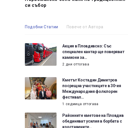
си събор
Подобни Статии
Повече от Автора
Акция в Пловдивско: Със
специален кантар ще поверяват
камиони за…
2 дни оттогава
Кметът Костадин Димитров
посрещна участниците в 30-ия
Международния фолклорен
фестивал…
1 седмица оттогава
Районните кметове на Пловдив
обединяват усилия в борбата с
изоставените…