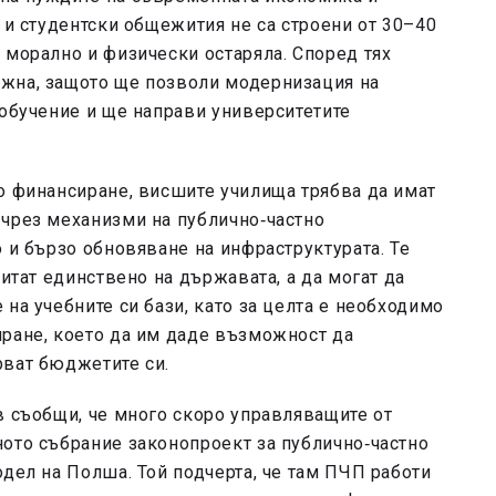
 и студентски общежития не са строени от 30–40
 морално и физически остаряла. Според тях
жна, защото ще позволи модернизация на
 обучение и ще направи университетите
о финансиране, висшите училища трябва да имат
 чрез механизми на публично‑частно
о и бързо обновяване на инфраструктурата. Те
читат единствено на държавата, а да могат да
на учебните си бази, като за целта е необходимо
иране, което да им даде възможност да
рват бюджетите си.
в съобщи, че много скоро управляващите от
ото събрание законопроект за публично‑частно
одел на Полша. Той подчерта, че там ПЧП работи