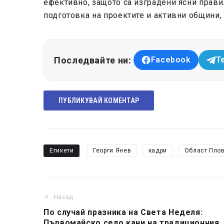
ефективно, защото са изградени ясни прав
подготовка на проектите и активни общини, 
Последвайте ни:
Facebook
T
ПУБЛИКУВАЙ КОМЕНТАР
Етикети
Георги Янев
кадри
Област Пло
Назад
По случай празника на Света Неделя:
Първомайско село кани на традиционния