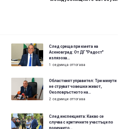
След среща при кмета на
Асеновград: От ДГ "Радост"
излязоха…
1 седмица оттогава
Областният управител: Три минути
не струват човешки живот,
Околовръстното на…
2 седмици оттогава
След инспекцията: Какво се
случва с критичните участъци по
поречието…