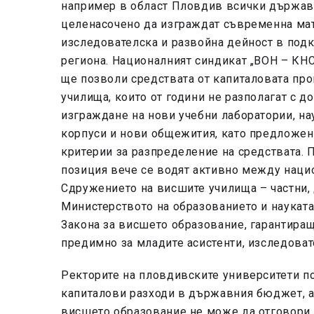
например в област Пловдив всички държав
целенасочено да изграждат съвременна мате
изследователска и развойна дейност в подк
региона. Националният синдикат „ВОН – КНС
ще позволи средствата от капиталовата про
училища, които от години не разполагат с д
изграждане на нови учебни лаборатории, на
корпуси и нови общежития, като предложен
критерии за разпределение на средствата. 
позиция вече се водят активно между наци
Сдружението на висшите училища – частни,
Министерството на образованието и науката. 
Закона за висшето образование, гарантира
предимно за младите асистенти, изследоват
Ректорите на пловдивските университети п
капиталови разходи в държавния бюджет, а
висшето образование не може да отговори 