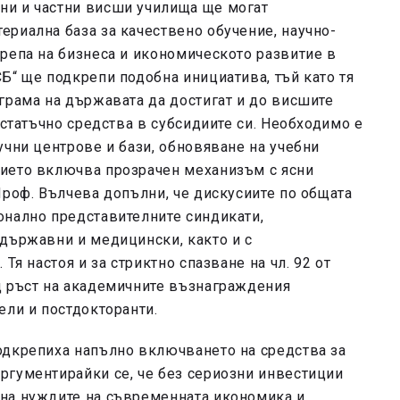
ни и частни висши училища ще могат
риална база за качествено обучение, научно-
репа на бизнеса и икономическото развитие в
Б“ ще подкрепи подобна инициатива, тъй като тя
грама на държавата да достигат и до висшите
остатъчно средства в субсидиите си. Необходимо е
учни центрове и бази, обновяване на учебни
ието включва прозрачен механизъм с ясни
Проф. Вълчева допълни, че дискусиите по общата
онално представителните синдикати,
 държавни и медицински, както и с
Тя настоя и за стриктно спазване на чл. 92 от
щ ръст на академичните възнаграждения
ели и постдокторанти.
одкрепиха напълно включването на средства за
ргументирайки се, че без сериозни инвестиции
на нуждите на съвременната икономика и