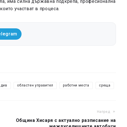
ила, има силна държавна подкрепа, професионална
които участват в процеса.
elegram
вдив
областен управител
работни места
среща
Напред
Община Хисаря с актуално разписание на
междуселищните автобуси