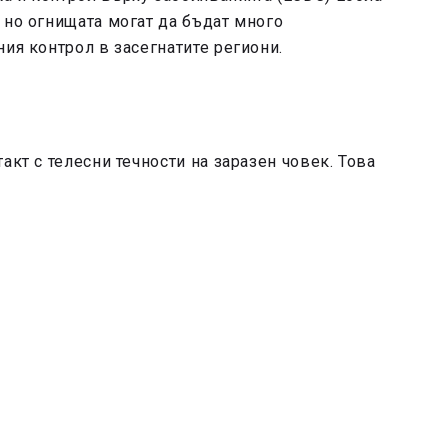
 но огнищата могат да бъдат много
ия контрол в засегнатите региони.
акт с телесни течности на заразен човек. Това