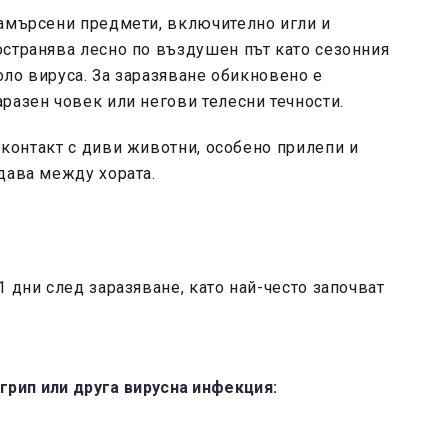
замърсени предмети, включително игли и
остранява лесно по въздушен път като сезонния
коло вируса. За заразяване обикновено е
разен човек или негови телесни течности.
контакт с диви животни, особено прилепи и
дава между хората.
 дни след заразяване, като най-често започват
грип или друга вирусна инфекция: