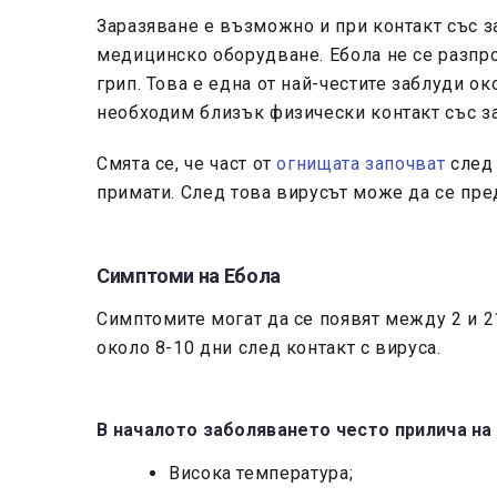
Заразяване е възможно и при контакт със 
медицинско оборудване. Ебола не се разпр
грип. Това е една от най-честите заблуди о
необходим близък физически контакт със за
Смята се, че част от
огнищата започват
след 
примати. След това вирусът може да се пре
Симптоми на Ебола
Симптомите могат да се появят между 2 и 21
около 8-10 дни след контакт с вируса.
В началото заболяването често прилича на 
Висока температура;