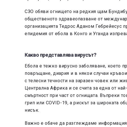
СЗО обяви огнището на редкия щам Бундибу
общественото здравеопазване от междунаро
организацията Тедрос Аданом Гебрейесус п
епидемия от ебола в Конго и Уганда изпрев
Какво представлява вирусът?
Ебола е тежко вирусно заболяване, което п
повръщане, диария и в някои случаи кръвои
с телесни течности на заразен човек или жи
Централна Африка и се счита за една от на
смъртност при част от огнищата. Въпреки то
грип или COVID-19, а рискът за широката о
нисък.
Важно е обаче да разглеждаме информацият