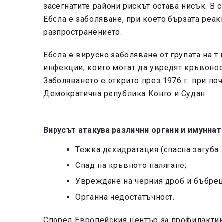
засегнатите райони рискът остава нисък. В
Ебола е заболяване, при което бързата реак
разпространението.
Ебола е вирусно заболяване от групата на т
инфекции, които могат да увредят кръвонос
Заболяването е открито през 1976 г. при п
Демократична република Конго и Судан.
Вирусът атакува различни органи и имунна
Тежка дехидратация (опасна загуба н
Спад на кръвното налягане;
Увреждане на черния дроб и бъбрец
Органна недостатъчност.
Според Европейския център за профилактик