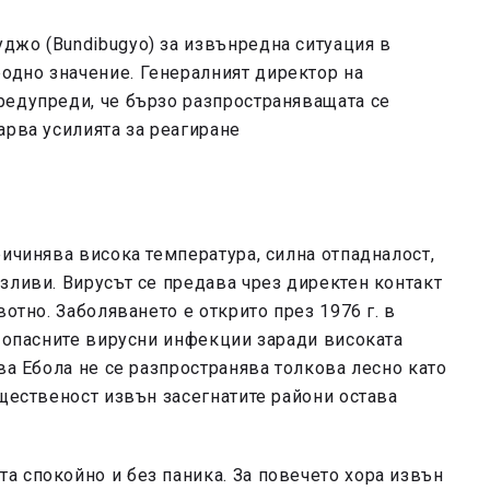
джо (Bundibugyo) за извънредна ситуация в
дно значение. Генералният директор на
редупреди, че бързо разпространяващата се
арва усилията за реагиране
ричинява висока температура, силна отпадналост,
зливи. Вирусът се предава чрез директен контакт
вотно. Заболяването е открито през 1976 г. в
й-опасните вирусни инфекции заради високата
ва Ебола не се разпространява толкова лесно като
бщественост извън засегнатите райони остава
а спокойно и без паника. За повечето хора извън