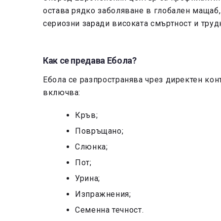
остава рядко заболяване в глобален мащаб,
сериозни заради високата смъртност и трудн
Как се предава Ебола?
Ебола се разпространява чрез директен конт
включва:
Кръв;
Повръщано;
Слюнка;
Пот;
Урина;
Изпражнения;
Семенна течност.