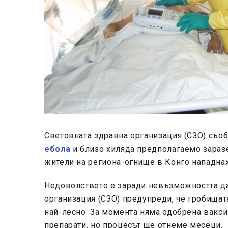
Световната здравна организация (СЗО) съоб
ебола
и близо хиляда предполагаемо заразе
жители на региона-огнище в Конго нападна
Недоволството е заради невъзможността да
организация (СЗО) предупреди, че гробищата
най-лесно. За момента няма одобрена вакси
препарати, но процесът ще отнеме месеци.