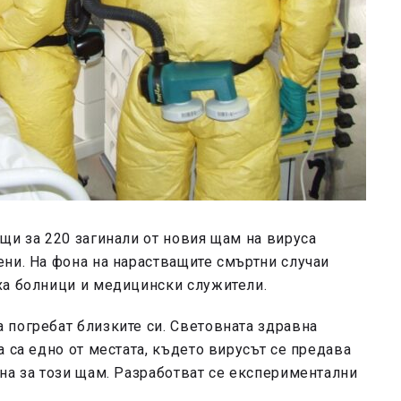
щи за 220 загинали от новия щам на вируса
ни. На фона на нарастващите смъртни случаи
ха болници и медицински служители.
 погребат близките си. Световната здравна
 са едно от местата, където вирусът се предава
на за този щам. Разработват се експериментални