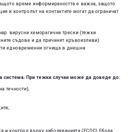
 същото време информираността е важна, защото
ция и контролът на контактите могат да ограничат
.нар. вирусни хеморагични трески (тежки
ните съдове и да причинят кръвоизливи).
очти едновременни огнища в днешна
та система. При тежки случаи може да доведе до:
а течности);
ите;
а и контрол върху заболяванията (ECDC) Ебола