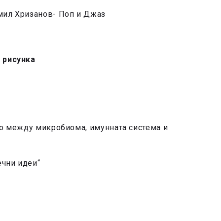
ил Хризанов- Поп и Джаз
 рисунка
о между микробиома, имунната система и
ечни идеи“