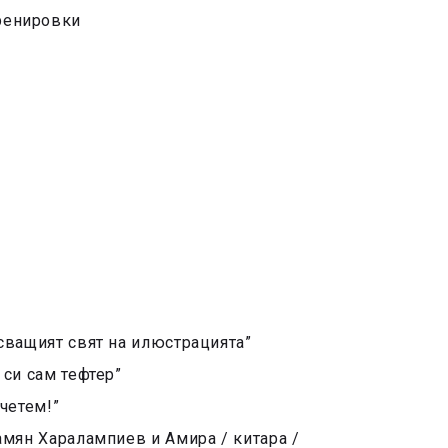
ренировки
сващият свят на илюстрацията”
си сам тефтер”
четем!”
амян Харалампиев и Амира / китара /