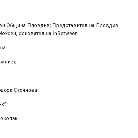
лен Община Пловдив; Представител на Пловдив
Мохсен, основател на InBetween
ена
ампиев
одора Стоянова
ок”
лекопак