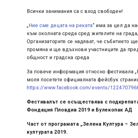
Всички занимания са с вход свободен!
„
Ние сме децата на реката
“ има за цел да н
към околната среда сред жителите на града
Организаторите се надяват, че събитието щ
промяна и ще вдъхнови участниците да пре
общност и градска среда.
За повече информация относно фестивала „Н
моля посетете официалната фейсбук страниц
https://www.facebook.com/events/12247079
Фестивалът се осъществява с подкрепат
Фондация Пловдив 2019
и Булекопак АД
Част от програмата „Зелена Култура – Зе
културата 2019.