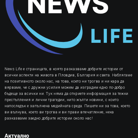
News Life е страницата, в която разказваме добрите истории от
всички аспекти на живота в Пловдив, България и света. Наблягаме
на позитивното около нас, на това, което ни трогва и ни кара да
вярваме, че с дружни усилия можем да изградим едно по-добро
бъдеще за всички ни. Тук няма да откриете информация за тежки
престъпления и лични трагедии, нито жълти новини, с които
напоследък е запълнена медийната среда. Пишете ни за това, което
ви вълнува, което ви трогва и ви прави впечатление, нека
разказваме заедно добрите истории около нас!
Актуално