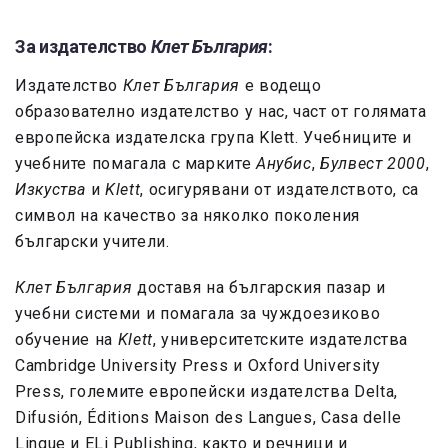
За издателство
Клет България
:
Издателство
Клет България
е водещо
образователно издателство у нас, част от голямата
европейска издателска група Klett. Учебниците и
учебните помагала с марките
Анубис
,
Булвест 2000
,
Изкуства
и
Klett
, осигурявани от издателството, са
символ на качество за няколко поколения
български учители.
Клет България
доставя на българския пазар и
учебни системи и помагала за чуждоезиково
обучение на
Klett
, университетските издателства
Cambridge University Press и Oxford University
Press, големите европейски издателства Delta,
Difusión, Éditions Maison des Langues, Casa delle
Lingue и ELi Publishing, както и речници и