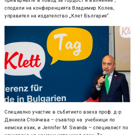
превърнахте в повод за гордост и вълнение“,
сподели на конференцията Владимир Колев,
управител на издателство „Клет България“.
Специално участие в събитието взеха проф. д-р
Даниела Стойчева – съавтор на учебници по
немски език, и Jennifer M. Swanda – специалист по