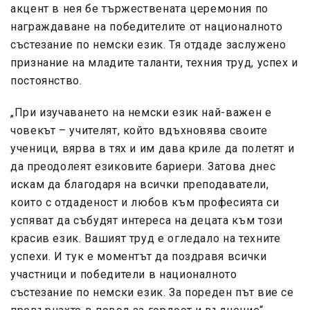
акцент в нея бе тържествената церемония по
награждаване на победителите от националното
състезание по немски език. Тя отдаде заслужено
признание на младите таланти, техния труд, успех и
постоянство.
„При изучаването на немски език най-важен е
човекът – учителят, който вдъхновява своите
ученици, вярва в тях и им дава криле да полетят и
да преодолеят езиковите бариери. Затова днес
искам да благодаря на всички преподаватели,
които с отдаденост и любов към професията си
успяват да събудят интереса на децата към този
красив език. Вашият труд е огледало на техните
успехи. И тук е моментът да поздравя всички
участници и победители в националното
състезание по немски език. За пореден път вие се