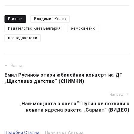
Етикети
Владимир Колев
Издателство Клет България
немски език
преподаватели
Назад
Емил Русинов откри юбилейния концерт на ДГ
„Щастливо детство“ (СНИМКИ)
Напред
„Най-мощната в света“: Путин се похвали с
новата ядрена ракета „Сармат“ (ВИДЕО)
Подобни Статии
Повече от Автора