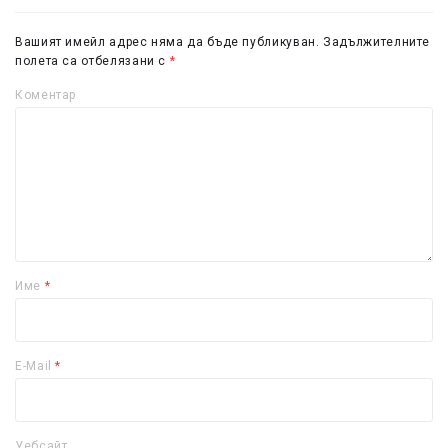
Вашият имейл адрес няма да бъде публикуван.
Задължителните
полета са отбелязани с
*
Коментар
Име
*
E-Mail
*
Уебсайт