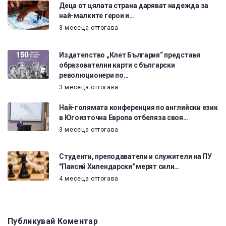
Деца от цялата страна даряват надежда за
най-малките герои и…
3 месеца оттогава
Издателство „Клет България“ представя
образователни карти с български
революционери по…
3 месеца оттогава
Най-голямата конференция по английски език
в Югоизточна Европа отбеляза своя…
3 месеца оттогава
Студенти, преподаватели и служители на ПУ
"Паисий Хилендарски" мерят сили…
4 месеца оттогава
Публикувай Коментар