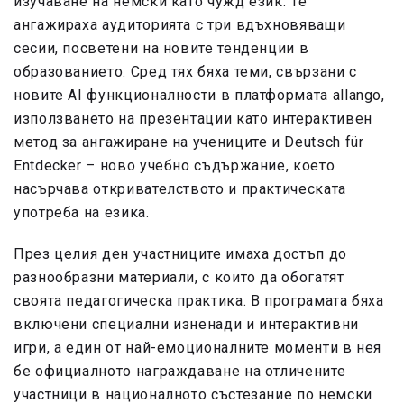
изучаване на немски като чужд език. Те
ангажираха аудиторията с три вдъхновяващи
сесии, посветени на новите тенденции в
образованието. Сред тях бяха теми, свързани с
новите AI функционалности в платформата allango,
използването на презентации като интерактивен
метод за ангажиране на учениците и Deutsch für
Entdecker – ново учебно съдържание, което
насърчава откривателството и практическата
употреба на езика.
През целия ден участниците имаха достъп до
разнообразни материали, с които да обогатят
своята педагогическа практика. В програмата бяха
включени специални изненади и интерактивни
игри, а един от най-емоционалните моменти в нея
бе официалното награждаване на отличените
участници в националното състезание по немски