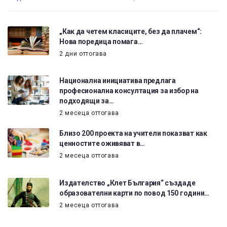
„Как да четем класиците, без да плачем“:
Нова поредица помага…
2 дни оттогава
Национална инициатива предлага
професионална консултация за избор на
подходящи за…
2 месеца оттогава
Близо 200 проекта на учители показват как
ценностите оживяват в…
2 месеца оттогава
Издателство „Клет България“ създаде
образователни карти по повод 150 години…
2 месеца оттогава