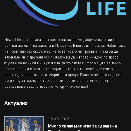
News Life е страницата, в която разказваме добрите истории от
всички аспекти на живота в Пловдив, България и света. Наблягаме
на позитивното около нас, на това, което ни трогва и ни кара да
вярваме, че с дружни усилия можем да изградим едно по-добро
бъдеще за всички ни. Тук няма да откриете информация за тежки
престъпления и лични трагедии, нито жълти новини, с които
напоследък е запълнена медийната среда. Пишете ни за това, което
ви вълнува, което ви трогва и ви прави впечатление, нека
разказваме заедно добрите истории около нас!
Актуално
06.08.2026
Много силна молитва за здраве на