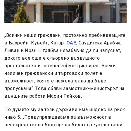
„Всички наши граждани, постоянно пребиваващите
в Бахрейн, Кувейт, Катар,
ОАЕ
, Саудитска Арабия,
Ливан и Иран – трябва незабавно да ги напуснат,
докато все още е отворено въздушното
пространство и летищата функционират. Всеки
наличен граждански и търговски полет е
възможност, която е нежелателно да бъде
пропускана“. Това обяви заместник-министърът на
външните работи Марин Райков.
По думите му за тези държави има индекс на риск
ниво 5. „Предупреждаваме за възможност в
непосредствено бъдеще да бъдат преустановени