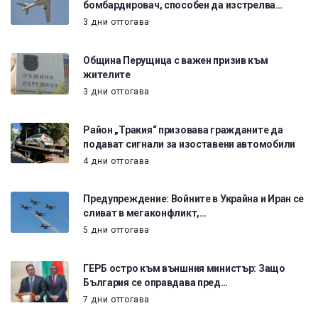
бомбардировач, способен да изстрелва…
3 дни оттогава
Община Перущица с важен призив към
жителите
3 дни оттогава
Район „Тракия“ призовава гражданите да
подават сигнали за изоставени автомобили
4 дни оттогава
Предупреждение: Войните в Украйна и Иран се
сливат в мегаконфликт,…
5 дни оттогава
ГЕРБ остро към външния министър: Защо
България се оправдава пред…
7 дни оттогава