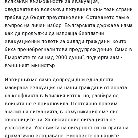
всякакви възможности за евакуация,
следователно всякакви пътувания към тези страни
трябва да бъдат преустановени. Оставането там е
въпрос на личен избор. Българската държава няма
как да продължи да изпраща безплатни
евакуационни полети за хиляди граждани, които
биха пренебрегнали това предупреждение. Само в
Емиратите те са над 2000 души“, подчерта зам.-
външният министър.
Извършихме само допреди дни една доста
масирана евакуация на наши граждани от зоната
на конфликта в Близкия изток, но, разбира се,
войната не е приключила. Постоянно правим
анализ на ситуацията, в комуникация сме със
съюзниците ни. За съжаление ситуацията се
усложнява. Условията на сигурност са на прага на
драматично влошаване. Рисковете за нашите