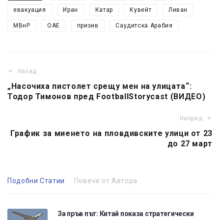
евакуация
Иран
Катар
Кувейт
Ливан
МВнР
ОАЕ
призив
Саудитска Арабия
Назад
„Насочиха пистолет срещу мен на улицата“:
Тодор Тимонов пред FootballStorycast (ВИДЕО)
Напред
График за миенето на пловдивските улици от 23
до 27 март
Подобни Статии
Повече от Автора
За пръв път: Китай показа стратегически