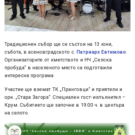
Традиционен събор ще се състои на 13 юни,
събота, в асеновградското с.
Патриарх Евтимово
.
Организаторите от кметството и НЧ „Селска
пробуда“ в населеното място са подготвили
интересна програма.
Участие ще вземат ТК „Пранговци“ и приятели и
орк. „Стара Загора“. Специален гост-изпълнител –
Крум. Събитието ще започне в 19:00 ч. в центъра
на селото.