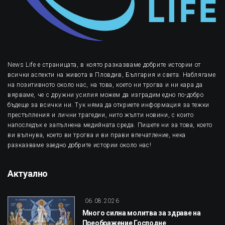
News Life е страницата, в която разказваме добрите истории от
всички аспекти на живота в Пловдив, България и света. Наблягаме
на позитивното около нас, на това, което ни трогва и ни кара да
вярваме, че с дружни усилия можем да изградим едно по-добро
бъдеще за всички ни. Тук няма да откриете информация за тежки
престъпления и лични трагедии, нито жълти новини, с които
напоследък е запълнена медийната среда. Пишете ни за това, което
ви вълнува, което ви трогва и ви прави впечатление, нека
разказваме заедно добрите истории около нас!
Актуално
06.08.2026
Много силна молитва за здраве на
Преображение Господне