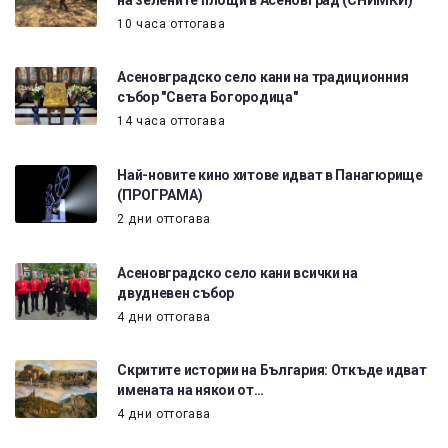
10 часа оттогава
Асеновградско село кани на традиционния
събор "Света Богородица"
14 часа оттогава
Най-новите кино хитове идват в Панагюрище
(ПРОГРАМА)
2 дни оттогава
Асеновградско село кани всички на
двудневен събор
4 дни оттогава
Скритите истории на България: Откъде идват
имената на някои от…
4 дни оттогава