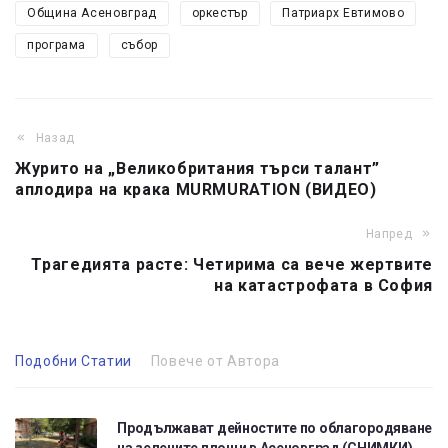
Община Асеновград
оркестър
Патриарх Евтимово
програма
събор
Назад
Журито на „Великобритания търси талант”
аплодира на крака MURMURATION (ВИДЕО)
Напред
Трагедията расте: Четирима са вече жертвите
на катастрофата в София
Подобни Статии
Повече от Автора
Продължават дейностите по облагородяване
на зелените площи в Асеновград (СНИМКИ)