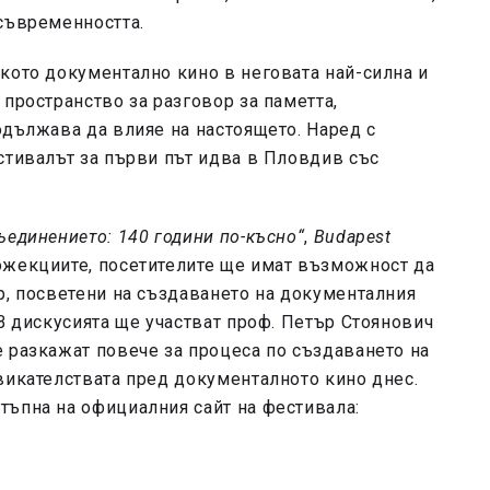
съвременността.
кото документално кино в неговата най-силна и
пространство за разговор за паметта,
одължава да влияе на настоящето. Наред с
стивалът за първи път идва в Пловдив със
ъединението: 140 години по-късно“
,
Budapest
ожекциите, посетителите ще имат възможност да
р, посветени на създаването на документалния
 В дискусията ще участват проф. Петър Стоянович
 разкажат повече за процеса по създаването на
викателствата пред документалното кино днес.
тъпна на официалния сайт на фестивала: