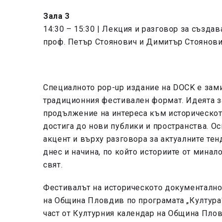
Зала 3
14:30 – 15:30 | Лекция и разговор за създа
проф. Петър Стоянович и Димитър Стоянов
Специалното pop-up издание на DOCK е зам
традиционния фестивален формат. Идеята з
продължение на интереса към историческот
достига до нови публики и пространства. О
акцент и върху разговора за актуалните те
днес и начина, по който историите от мина
свят.
Фестивалът на историческото документално
на Община Пловдив по програмата „Култура“
част от Културния календар на Община Пло