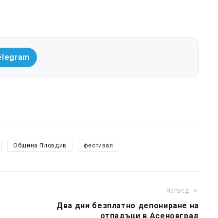
elegram
Община Пловдив
фестивал
Напред
Два дни безплатно депониране на
отпадъци в Асеновград