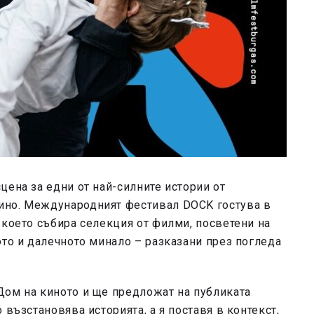
ена за едни от най-силните истории от
ино. Международният фестивал DOCK гостува в
 което събира селекция от филми, посветени на
ото и далечното минало – разказани през погледа
Дом на киното и ще предложат на публиката
 възстановява историята, а я поставя в контекст,