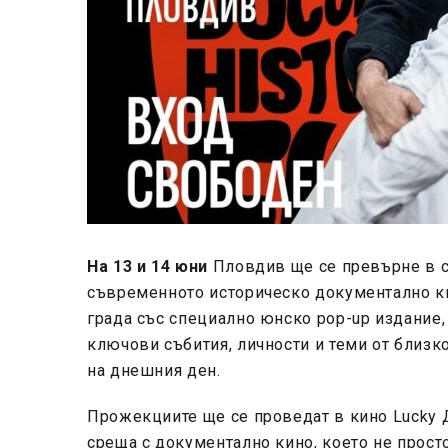
На 13 и 14 юни
Пловдив ще се превърне в сц
съвременното историческо документално к
града със специално юнско pop-up издание,
ключови събития, личности и теми от близк
на днешния ден.
Прожекциите ще се проведат в кино Lucky 
среща с документално кино, което не просто