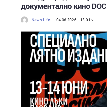
документално кино DOC
News Life
04.06.2026 - 13:01 ч.