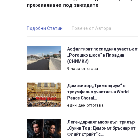
преживяване под звездите
Подобни Статии
Повече от Автора
Асфалтират последния участък о
„Рогошко шосе“ в Пловдив
(СНИМКИ)
9 часа оттогава
Дамски хор „Тримонциум“ с
триумфално участие на World
Peace Choral…
един ден оттогава
Легендарният мюзикъл-трилър
„Суини Тод: Демонът бръснар от
Флийт стрийт“ с…