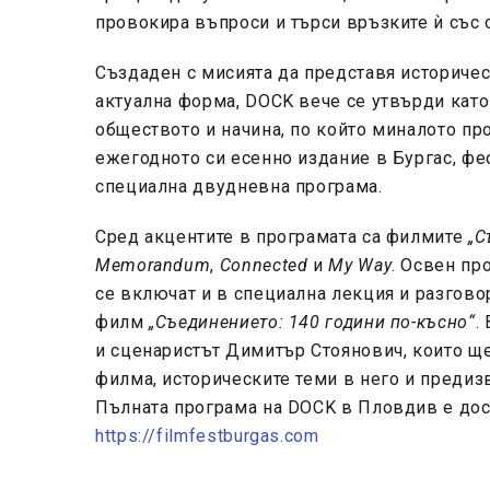
провокира въпроси и търси връзките ѝ със 
Създаден с мисията да представя историчес
актуална форма, DOCK вече се утвърди като 
обществото и начина, по който миналото пр
ежегодното си есенно издание в Бургас, фе
специална двудневна програма.
Сред акцентите в програмата са филмите
„С
Memorandum
,
Connected
и
My Way
. Освен пр
се включат и в специална лекция и разгово
филм
„Съединението: 140 години по-късно“
.
и сценаристът Димитър Стоянович, които ще
филма, историческите теми в него и предиз
Пълната програма на DOCK в Пловдив е дос
https://filmfestburgas.com