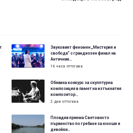
т
Звуковият феномен „Мистерия и
свобода“ с грандиозен финал на
Античния…
16 часа оттогава
Обявиха конкурс за скулптурна
композиция в памет на изтъкнатия
композитор…
2 дни оттогава
Пловдив приема Световното
първенство по гребане за юноши и
девойки…