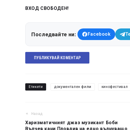
ВХОД СВОБОДЕН!
Последвайте ни:
Facebook
T
ПУБЛИКУВАЙ КОМЕНТАР
Етикети
документален филм
кинофестивал
Назад
Харизматичният джаз музикант Боби
Вълчев кани Пловдив на едно вълнуващо