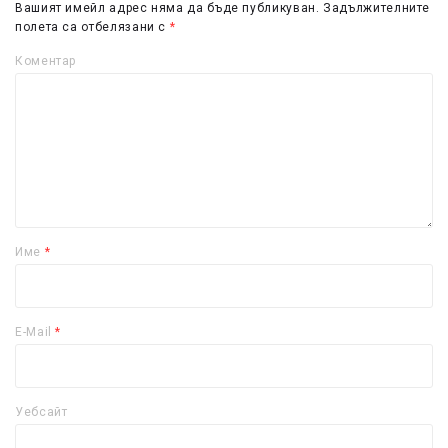
Вашият имейл адрес няма да бъде публикуван.
Задължителните
полета са отбелязани с
*
Коментар
Име
*
E-Mail
*
Уебсайт