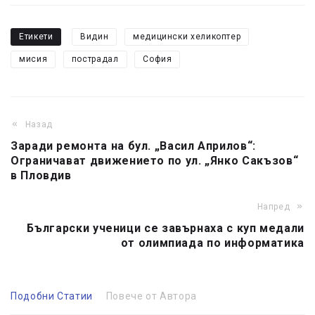
Етикети
Видин
медицински хеликоптер
мисия
пострадал
София
Назад
Заради ремонта на бул. „Васил Априлов“:
Ограничават движението по ул. „Янко Сакъзов“
в Пловдив
Напред
Български ученици се завърнаха с куп медали
от олимпиада по информатика
Подобни Статии
Повече от Автора