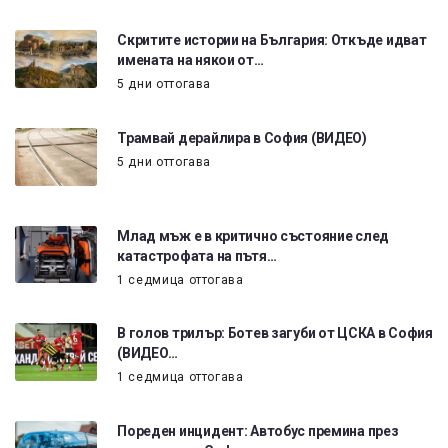
Скритите истории на България: Откъде идват
имената на някои от…
5 дни оттогава
Трамвай дерайлира в София (ВИДЕО)
5 дни оттогава
Млад мъж е в критично състояние след
катастрофата на пътя…
1 седмица оттогава
В голов трилър: Ботев загуби от ЦСКА в София
(ВИДЕО…
1 седмица оттогава
Пореден инцидент: Автобус премина през