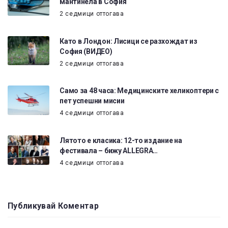
мантинела в София
2 седмици оттогава
Като в Лондон: Лисици се разхождат из
София (ВИДЕО)
2 седмици оттогава
Само за 48 часа: Медицинските хеликоптери с
пет успешни мисии
4 седмици оттогава
Лятото е класика: 12-то издание на
фестивала – бижу ALLEGRA…
4 седмици оттогава
Публикувай Коментар