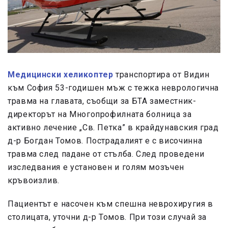
Медицински хеликоптер
транспортира от Видин
към София 53-годишен мъж с тежка неврологична
травма на главата, съобщи за БТА заместник-
директорът на Многопрофилната болница за
активно лечение „Св. Петка” в крайдунавския град
д-р Богдан Томов. Пострадалият е с височинна
травма след падане от стълба. След проведени
изследвания е установен и голям мозъчен
кръвоизлив.
Пациентът е насочен към спешна неврохиругия в
столицата, уточни д-р Томов. При този случай за