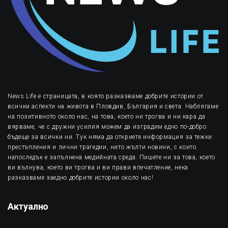
News Life е страницата, в която разказваме добрите истории от
всички аспекти на живота в Пловдив, България и света. Наблягаме
на позитивното около нас, на това, което ни трогва и ни кара да
вярваме, че с дружни усилия можем да изградим едно по-добро
бъдеще за всички ни. Тук няма да откриете информация за тежки
престъпления и лични трагедии, нито жълти новини, с които
напоследък е запълнена медийната среда. Пишете ни за това, което
ви вълнува, което ви трогва и ви прави впечатление, нека
разказваме заедно добрите истории около нас!
Актуално