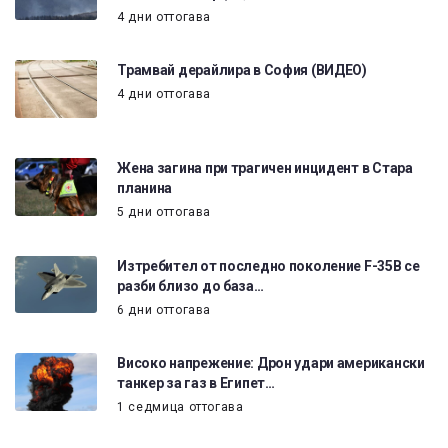
4 дни оттогава
Трамвай дерайлира в София (ВИДЕО)
4 дни оттогава
Жена загина при трагичен инцидент в Стара
планина
5 дни оттогава
Изтребител от последно поколение F-35B се
разби близо до база…
6 дни оттогава
Високо напрежение: Дрон удари американски
танкер за газ в Египет…
1 седмица оттогава