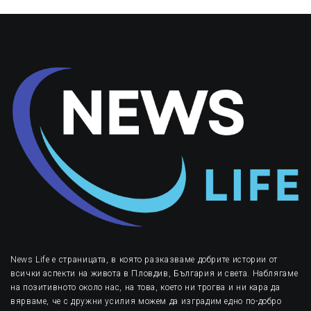
News Life е страницата, в която разказваме добрите истории от
всички аспекти на живота в Пловдив, България и света. Наблягаме
на позитивното около нас, на това, което ни трогва и ни кара да
вярваме, че с дружни усилия можем да изградим едно по-добро