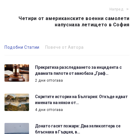
Напред
Четири от американските военни самолети
напуснаха летището в София
Подобни Статии
Повече от Автора
Прекратиха разследването за инцидента с
двамата пилоти от авиобаза „Граф…
2 дни оттогава
Скритите истории на България: Откъде идват
имената на някои от…
4 дни оттогава
Докато гасят пожари: Два хеликоптера се
блъснаха в Гърция, в…