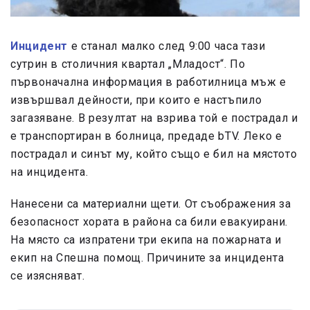
Инцидент
е станал малко след 9:00 часа тази
сутрин в столичния квартал „Младост“. По
първоначална информация в работилница мъж е
извършвал дейности, при които е настъпило
загазяване. В резултат на взрива той е пострадал и
е транспортиран в болница, предаде bTV. Леко е
пострадал и синът му, който също е бил на мястото
на инцидента.
Нанесени са материални щети. От съображения за
безопасност хората в района са били евакуирани.
На място са изпратени три екипа на пожарната и
екип на Спешна помощ. Причините за инцидента
се изясняват.