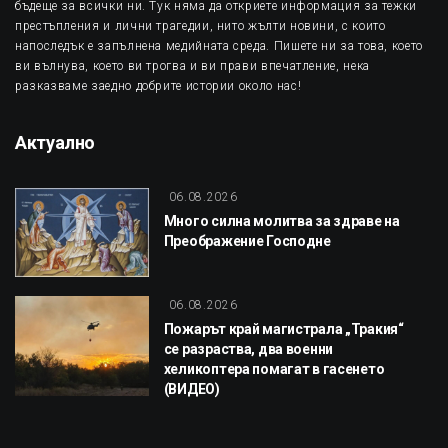
бъдеще за всички ни. Тук няма да откриете информация за тежки
престъпления и лични трагедии, нито жълти новини, с които
напоследък е запълнена медийната среда. Пишете ни за това, което
ви вълнува, което ви трогва и ви прави впечатление, нека
разказваме заедно добрите истории около нас!
Актуално
06.08.2026
Много силна молитва за здраве на
Преображение Господне
06.08.2026
Пожарът край магистрала „Тракия“
се разраства, два военни
хеликоптера помагат в гасенето
(ВИДЕО)