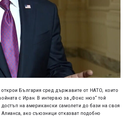
открои България сред държавите от НАТО, които
ойната с Иран. В интервю за „Фокс нюз“ той
а достъп на американски самолети до бази на своя
а Алианса, ако съюзници отказват подобно