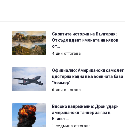
Скритите истории на България:
Откъде идват имената на някои
от…
4 дни оттогава
Официално: Американски самолет
цистерна кацна във военната база
"Безмер"
6 дни оттогава
Високо напрежение: Дрон удари
американски танкер за газ в
Египет…
1 седмица оттогава