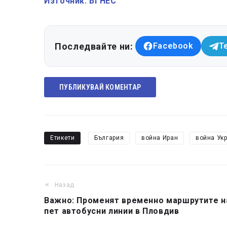
Източник: БГНЕС
Последвайте ни:
Facebook
T
ПУБЛИКУВАЙ КОМЕНТАР
Етикети
България
война Иран
война Ук
Назад
Важно: Променят временно маршрутите н
пет автобусни линии в Пловдив