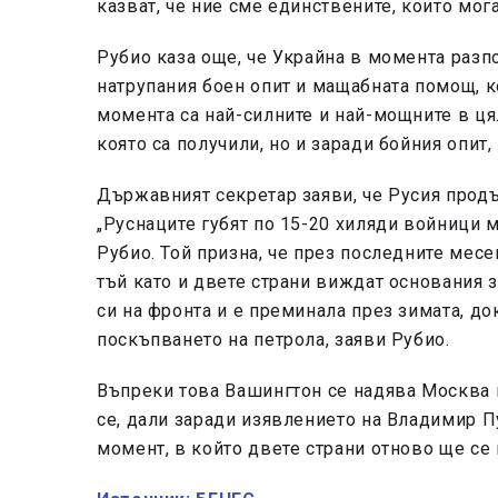
казват, че ние сме единствените, които мог
Рубио каза още, че Украйна в момента разп
натрупания боен опит и мащабната помощ, к
момента са най-силните и най-мощните в ця
която са получили, но и заради бойния опит, 
Държавният секретар заяви, че Русия продъ
„Руснаците губят по 15-20 хиляди войници ме
Рубио. Той призна, че през последните месе
тъй като и двете страни виждат основания 
си на фронта и е преминала през зимата, до
поскъпването на петрола, заяви Рубио.
Въпреки това Вашингтон се надява Москва 
се, дали заради изявлението на Владимир Пу
момент, в който двете страни отново ще се 