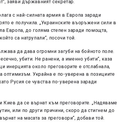
ат“, заяви държавният секретар.
олага с най-силната армия в Европа заради
оято е получила. „Украинските въоръжени сили в
ла Европа, до голяма степен заради помощта,
който са натрупали“, посочи той.
лжава да дава огромни загуби на бойното поле.
сечно, убити. Не ранени, а именно убити“, каза
ци инерцията около преговорите е отслабнала,
за оптимизъм. Украйна е по-уверена в позициите
като Русия се чувства по-уверена заради
и Киев да се върнат към преговорите. „Надяваме
тин, или по други причини, скоро да стигнем до
върнат на масата за преговори“, добави той.