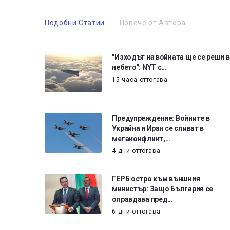
Подобни Статии
Повече от Автора
"Изходът на войната ще се реши в
небето": NYT с…
15 часа оттогава
Предупреждение: Войните в
Украйна и Иран се сливат в
мегаконфликт,…
4 дни оттогава
ГЕРБ остро към външния
министър: Защо България се
оправдава пред…
6 дни оттогава