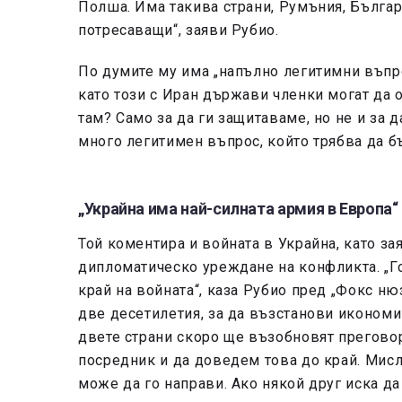
Полша. Има такива страни, Румъния, Българи
потресаващи“, заяви Рубио.
По думите му има „напълно легитимни въпро
като този с Иран държави членки могат да 
там? Само за да ги защитаваме, но не и за
много легитимен въпрос, който трябва да бъ
„Украйна има най-силната армия в Европа“
Той коментира и войната в Украйна, като за
дипломатическо уреждане на конфликта. „Г
край на войната“, каза Рубио пред „Фокс н
две десетилетия, за да възстанови икономик
двете страни скоро ще възобновят преговор
посредник и да доведем това до край. Мисля
може да го направи. Ако някой друг иска да 