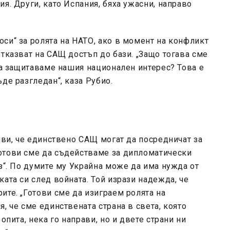
я. Други, като Испания, бяха ужасни, направо
си“ за ролята на НАТО, ако в момент на конфликт
отказват на САЩ достъп до бази. „Защо тогава сме
 да защитаваме нашия национален интерес? Това е
де разгледан“, каза Рубио.
яви, че единствено САЩ могат да посредничат за
отови сме да съдействаме за дипломатически
юз“. По думите му Украйна може да има нужда от
ата си след войната. Той изрази надежда, че
ите. „Готови сме да изиграем ролята на
, че сме единствената страна в света, която
опита, нека го направи, но и двете страни ни