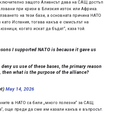
 включително защото Алиансът дава на САЩ достъп
олзвани при кризи в Близкия изток или Африка.
лзването на тези бази, а основната причина НАТО
и като Испания, тогава какъв е смисълът на
юзници, когато искат да бъдат“, каза той.
sons I supported NATO is because it gave us
 deny us use of these bases, the primary reason
 then what is the purpose of the alliance?
pt)
May 14, 2026
аните в НАТО са били „много полезни“ за САЩ.
да“, още преди да сме им казали какъв е въпросът.