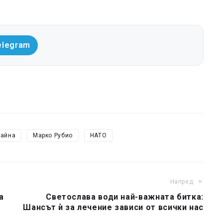
elegram
райна
Марко Рубио
НАТО
Напред
а
Светослава води най-важната битка:
Шансът ѝ за лечение зависи от всички нас