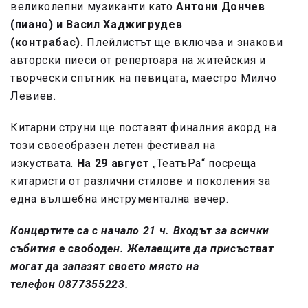
великолепни музиканти като
Антони Дончев
(пиано) и Васил Хаджигрудев
(контрабас).
Плейлистът ще включва и знакови
авторски пиеси от репертоара на житейския и
творчески спътник на певицата, маестро Милчо
Левиев.
Китарни струни ще поставят финалния акорд на
този своеобразен летен фестивал на
изкуствата.
На 29 август
„ТеатъРа“ посреща
китаристи от различни стилове и поколения за
една вълшебна инструментална вечер.
Концертите са с начало 21 ч. Входът за всички
събития е свободен. Желаещите да присъстват
могат да запазят своето място на
телефон 0877355223.