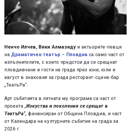
Ненчо Илчев, Вики Алмазиду
и актьорите-певци
на
Драматичен театър – Пловдив
са само част от
изпълнителите, с които предстои да се срещнат
пловдивчани и гости на града през юни, юли и
август в знаковия за града ресторант-сцена-бар
„ТеатъРа“.
Арт събитията в лятната му програма са част от
проекта „
Изкуства и поколения се срещат в
ТеатъРа“,
финансиран от Община Пловдив, и част
от Календара на културните събития на града за
2026 г.