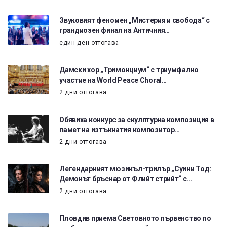
Звуковият феномен „Мистерия и свобода“ с
грандиозен финал на Античния…
един ден оттогава
Дамски хор „Тримонциум“ с триумфално
участие на World Peace Choral…
2 дни оттогава
Обявиха конкурс за скулптурна композиция в
памет на изтъкнатия композитор…
2 дни оттогава
Легендарният мюзикъл-трилър „Суини Тод:
Демонът бръснар от Флийт стрийт“ с…
2 дни оттогава
Пловдив приема Световното първенство по