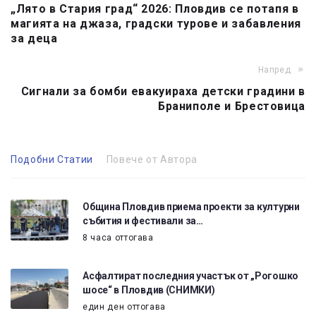
„Лято в Стария град“ 2026: Пловдив се потапя в
магията на джаза, градски турове и забавления
за деца
Напред
Сигнали за бомби евакуираха детски градини в
Браниполе и Брестовица
Подобни Статии
Повече от Автора
Община Пловдив приема проекти за културни
събития и фестивали за…
8 часа оттогава
Асфалтират последния участък от „Рогошко
шосе“ в Пловдив (СНИМКИ)
един ден оттогава