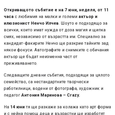
Откриващото събитие е на 7 юни, неделя, от 11
часа
с любимия на малки и големи
актьор и
илюзионист Ненчо Илчев
. Шоуто е подходящо за
всички, които имат нужда от доза магия и щипка
смях, независимо от възрастта им. Специално за
кандидат-факирите Ненчо ще разкрие тайните зад
някои фокуси. Автографите и снимките с обичания
актьор ще бъдат неизменна част от
преживяването.
Следващите дневни събития, подходящи за цялото
семейство, са нестандартните творчески
работилници, водени от фотографа, художник и
педагог
Антония Маринова – Crazy.
На
14 юни
тя ще разкаже за колажа като арт форма
и с нейна помощ деца и възрастни ще изработят