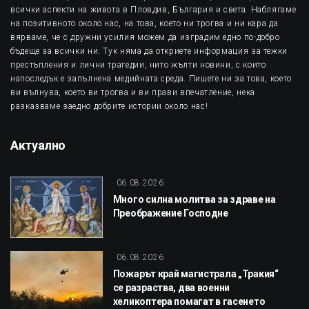
всички аспекти на живота в Пловдив, България и света. Наблягаме
на позитивното около нас, на това, което ни трогва и ни кара да
вярваме, че с дружни усилия можем да изградим едно по-добро
бъдеще за всички ни. Тук няма да откриете информация за тежки
престъпления и лични трагедии, нито жълти новини, с които
напоследък е запълнена медийната среда. Пишете ни за това, което
ви вълнува, което ви трогва и ви прави впечатление, нека
разказваме заедно добрите истории около нас!
Актуално
06.08.2026
Много силна молитва за здраве на
Преображение Господне
06.08.2026
Пожарът край магистрала „Тракия“
се разраства, два военни
хеликоптера помагат в гасенето