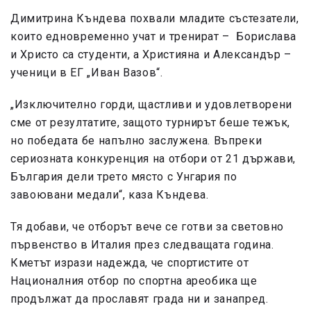
Димитрина Къндева похвали младите състезатели,
които едновременно учат и тренират – Борислава
и Христо са студенти, а Християна и Александър –
ученици в ЕГ „Иван Вазов“.
„Изключително горди, щастливи и удовлетворени
сме от резултатите, защото турнирът беше тежък,
но победата бе напълно заслужена. Въпреки
сериозната конкуренция на отбори от 21 държави,
България дели трето място с Унгария по
завоювани медали“, каза Къндева.
Тя добави, че отборът вече се готви за световно
първенство в Италия през следващата година.
Кметът изрази надежда, че спортистите от
Националния отбор по спортна ареобика ще
продължат да прославят града ни и занапред.