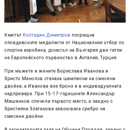
Кметът
Костадин Димитров
посрещна
пловдивските медалисти от Националния отбор по
спортна аеробика, донесъл на България две титли
на Европейското първенство в Анталия, Турция.
При мъжете и жените Борислава Иванова и
Христо Манолов станаха шампиони на смесени
двойки, а Иванова взе бронз и в индивидуалната
надпревара. При 15-17-годишните Александър
Мишинков спечели първото място, а заедно с
Християна Златанова завоюваха сребро на
смесени двойки.
В заседателната зала на Община Пловдив, заедно с