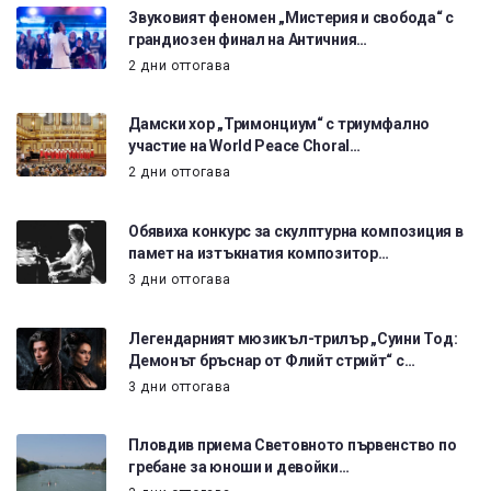
Звуковият феномен „Мистерия и свобода“ с
грандиозен финал на Античния…
2 дни оттогава
Дамски хор „Тримонциум“ с триумфално
участие на World Peace Choral…
2 дни оттогава
Обявиха конкурс за скулптурна композиция в
памет на изтъкнатия композитор…
3 дни оттогава
Легендарният мюзикъл-трилър „Суини Тод:
Демонът бръснар от Флийт стрийт“ с…
3 дни оттогава
Пловдив приема Световното първенство по
гребане за юноши и девойки…