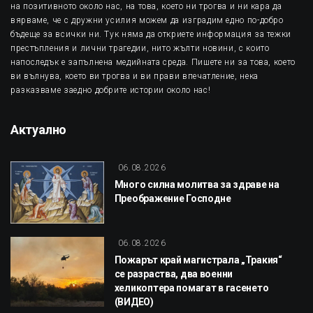
на позитивното около нас, на това, което ни трогва и ни кара да
вярваме, че с дружни усилия можем да изградим едно по-добро
бъдеще за всички ни. Тук няма да откриете информация за тежки
престъпления и лични трагедии, нито жълти новини, с които
напоследък е запълнена медийната среда. Пишете ни за това, което
ви вълнува, което ви трогва и ви прави впечатление, нека
разказваме заедно добрите истории около нас!
Актуално
06.08.2026
Много силна молитва за здраве на
Преображение Господне
06.08.2026
Пожарът край магистрала „Тракия“
се разраства, два военни
хеликоптера помагат в гасенето
(ВИДЕО)