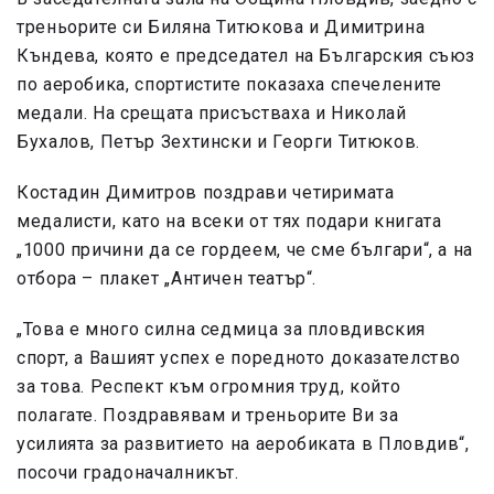
треньорите си Биляна Титюкова и Димитрина
Къндева, която е председател на Българския съюз
по аеробика, спортистите показаха спечелените
медали. На срещата присъстваха и Николай
Бухалов, Петър Зехтински и Георги Титюков.
Костадин Димитров поздрави четиримата
медалисти, като на всеки от тях подари книгата
„1000 причини да се гордеем, че сме българи“, а на
отбора – плакет „Античен театър“.
„Това е много силна седмица за пловдивския
спорт, а Вашият успех е поредното доказателство
за това. Респект към огромния труд, който
полагате. Поздравявам и треньорите Ви за
усилията за развитието на аеробиката в Пловдив“,
посочи градоначалникът.