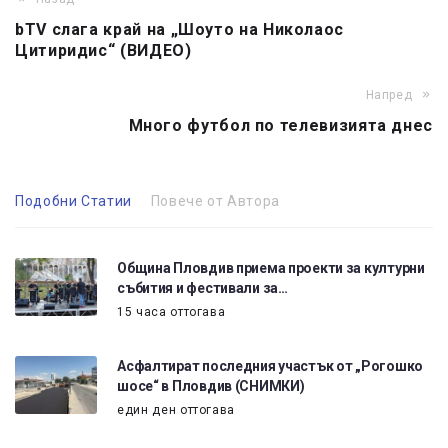
bTV слага край на „Шоуто на Николаос
Цитиридис“ (ВИДЕО)
Напред
Много футбол по телевизията днес
Подобни Статии
Повече от Автора
Община Пловдив приема проекти за културни
събития и фестивали за…
15 часа оттогава
Асфалтират последния участък от „Рогошко
шосе“ в Пловдив (СНИМКИ)
един ден оттогава