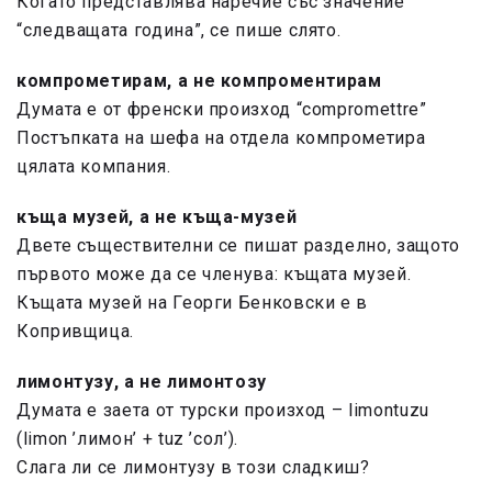
Когато представлява наречие със значение
“следващата година”, се пише слято.
компрометирам
, а не компроментирам
Думата е от френски произход “compromettre”
Постъпката на шефа на отдела компрометира
цялата компания.
къща музей
, а не къща-музей
Двете съществителни се пишат разделно, защото
първото може да се членува: къщата музей.
Къщата музей на Георги Бенковски е в
Копривщица.
лимонтузу,
а не лимонтозу
Думата е заета от турски произход – limontuzu
(limon ’лимон’ + tuz ’сол’).
Слага ли се лимонтузу в този сладкиш?