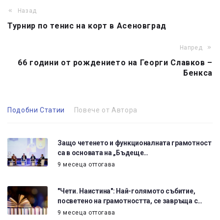
Назад
Турнир по тенис на корт в Асеновград
Напред
66 години от рождението на Георги Славков –
Бенкса
Подобни Статии
Повече от Автора
Защо четенето и функционалната грамотност
са в основата на „Бъдеще…
9 месеца оттогава
"Чети. Наистина": Най-голямото събитие,
посветено на грамотността, се завръща с…
9 месеца оттогава