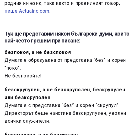
родния ни език, така както и правилният говор,
пише Actualno.com
.
Тук ще представим някои български думи, които
най-често грешим при писане:
безпокоя,
а не безспокоя
Думата е образувана от представка “без” и корен
“поко”.
Не безпокойте!
безскрупулен,
а не безскруполен, безкрупулен
или безксруполен
Думата е с представка “без” и корен “скрупул”.
Директорът беше наистина безскрупулен, уволни
всички служители.
безсмислен
, а не безмислен