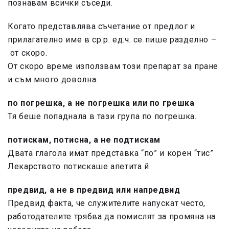
познавам всички съседи.
Когато представлява съчетание от предлог и
прилагателно име в ср.р. ед.ч. се пише разделно –
от скоро.
От скоро време използвам този препарат за пране
и съм много доволна.
по погрешка
, а не погрешка или по грешка
Т
я беше попаднала в тази група по погрешка.
потискам, потисна
, а не подтискам
Двата глагола имат представка “по” и корен “тис”
Лекарството потискаше апетита й.
предвид,
а не в предвид или напредвид
Предвид факта, че служителите напускат често,
работодателите трябва да помислят за промяна на