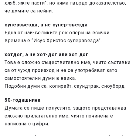
хляб, яжте пасти”, но няма твърдо доказателство,
че думите са нейни.
суперзвезда,
а не супер-звезда
Една от най-великите рок опери на всички
времена е “Исус Христос суперзвезда”.
хотдог,
а не хот-дог или хот дог
Това е сложно съществително име, чиито съставки
са от чужд произход и не се употребяват като
самостоятелни думи в езика.
Подобни думи са:
копирайт, саундтрак, сноуборд.
50-годишнина
Думата се пише полуслято, защото представлява
сложно прилагателно име, чиято починена е
написана с цифри.