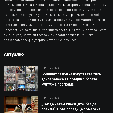
всички аспекти на живота в Пловдив, България и света. Наблягаме
на позитивното около нас, на това, което ни трогва и ни кара да
вярваме, че с дружни усилия можем да изградим едно по-добро
бъдеще за всички ни. Тук няма да откриете информация за тежки
престъпления и лични трагедии, нито жълти новини, с които
напоследък е запълнена медийната среда. Пишете ни за това, което
ви вълнува, което ви трогва и ви прави впечатление, нека
разказваме заедно добрите истории около нас!
Актуално
08.08.2026
Есенният салон на изкуствата 2026
вдига завеса в Пловдив с богата
културна програма
08.08.2026
„Как да четем класиците, без да
плачем“: Нова поредица помага на