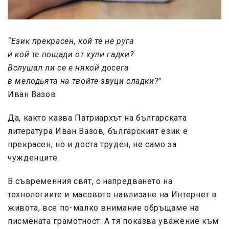
“Език прекрасен, кой те не руга
и кой те пощади от хули гадки?
Вслушал ли се е някой досега
в мелодьята на твойте звуци сладки?”
Иван Вазов
Да, както казва Патриархът на българската
литература Иван Вазов, българският език е
прекрасен, но и доста труден, не само за
чужденците.
В съвременния свят, с напредването на
технологиите и масовото навлизане на Интернет в
живота, все по-малко внимание обръщаме на
писмената грамотност. А тя показва уважение към