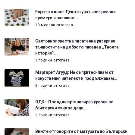
Еврото в клас: Децата учат чрез реални
примери и развиват…
10 месеца оттогава
Световноизвестна писателка разкрива
тънкостите на доброто писане в „Твоята
история“…
1 година оттогава
Маргарет Атууд: Не се притеснявам от
изкуствения интелект и продължавам…
2 години оттогава
ОДК – Пловдив организира курсове по
български език за деца…
2 години оттогава
Вижте отговорите от матурата по Български