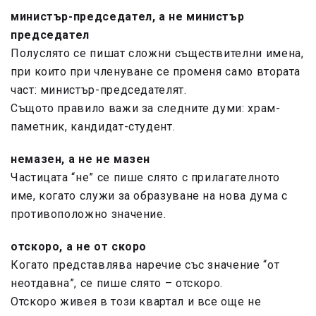
министър-председател,
а не министър
председател
Полуслято се пишат сложни съществителни имена,
при които при членуване се променя само втората
част: министър-председателят.
Същото правило важи за следните думи:
храм-
паметник, кандидат-студент.
немазен,
а не не мазен
Частицата “не” се пише слято с прилагателното
име, когато служи за образуване на нова дума с
противоположно значение.
отскоро,
а не от скоро
Когато представлява наречие със значение “от
неотдавна”, се пише слято – отскоро.
Отскоро живея в този квартал и все още не