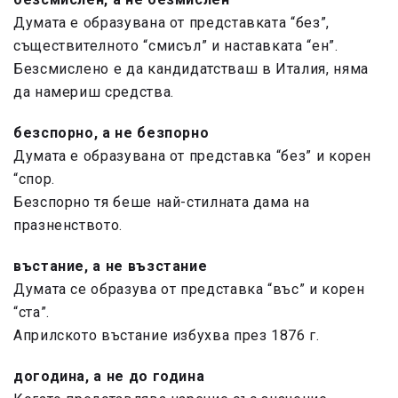
Думата е образувана от представката “без”,
съществителното “смисъл” и наставката “ен”.
Безсмислено е да кандидатстваш в Италия, няма
да намериш средства.
безспорно,
а не безпорно
Думата е образувана от представка “без” и корен
“спор.
Безспорно тя беше най-стилната дама на
празненството.
въстание,
а не възстание
Думата се образува от представка “въс” и корен
“ста”.
Априлското въстание избухва през 1876 г.
догодина,
а не до година