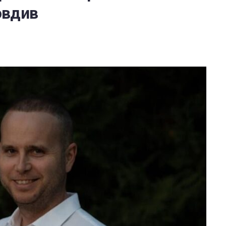
овдив