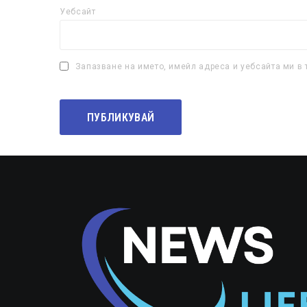
Уебсайт
Запазване на името, имейл адреса и уебсайта ми в 