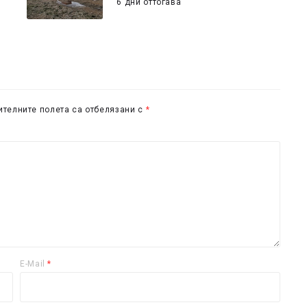
6 дни оттогава
телните полета са отбелязани с
*
E-Mail
*