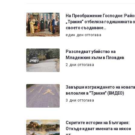
На Преображение Господне: Райо
„Тракия“ отбеляза годишнината 
своето създаване…
един ден оттогава
Разследват убийство на
Младежкия хълм в Пловдив
2 дни оттогава
Завърши изграждането на новат
велоалея в "Тракия" (ВИДЕО)
3 дни оттогава
Скритите истории на България:
Откъде идват имената на някои
от…