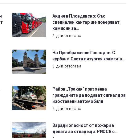
н
Акция в Пловдивско: Със
от
специален кантар ще поверяват
камиони за…
2 дни оттогава
На Преображение Господне: С
курбан и Света литургия храмът в…
3 дни оттогава
а
Район „Тракия“ призовава
гражданите да подават сигнали за
изоставени автомобили
4 дни оттогава
Заради опасност от пожари в
депата за отпадъци: РИОСВ с…