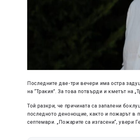
Последните две-три вечери има остра заду
на “Тракия”. За това потвърди и кметът на „Т
Той разкри, че причината са запалени боклу
последното денонощие, както и пожарът в п
септември. „Пожарите са изгасени“, увери Ге