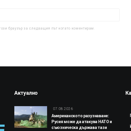
този браузър за следващия път когато коментирам.
Актуално
К
07.08.2026
Американското разузнаване:
Русия може да атакува НАТО и
съюзническа държава тази