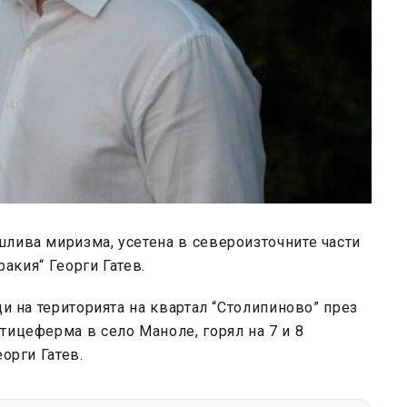
шлива миризма, усетена в североизточните части
ракия“ Георги Гатев.
ци на територията на квартал “Столипиново” през
тицеферма в село Маноле, горял на 7 и 8
орги Гатев.