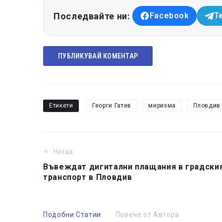
Последвайте ни:
Facebook
T
ПУБЛИКУВАЙ КОМЕНТАР
Етикети
Георги Гатев
миризма
Пловдив
Назад
Въвеждат дигитални плащания в градски
транспорт в Пловдив
Подобни Статии
Повече от Автора