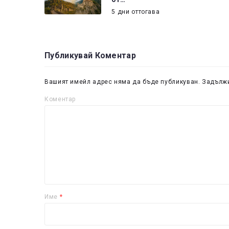
5 дни оттогава
Публикувай Коментар
Вашият имейл адрес няма да бъде публикуван.
Задължи
Коментар
Име
*