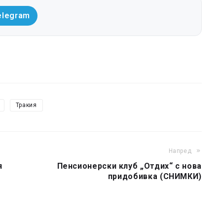
elegram
Тракия
Напред
я
Пенсионерски клуб „Отдих“ с нова
придобивка (СНИМКИ)