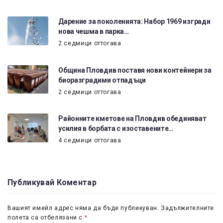
Дарение за поколенията: Набор 1969 изгради
нова чешма в парка…
2 седмици оттогава
Община Пловдив поставя нови контейнери за
биоразградими отпадъци
2 седмици оттогава
Районните кметове на Пловдив обединяват
усилия в борбата с изоставените…
4 седмици оттогава
Публикувай Коментар
Вашият имейл адрес няма да бъде публикуван.
Задължителните
полета са отбелязани с
*