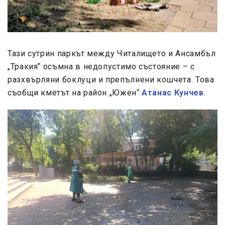
Тази сутрин паркът между Читалището и Ансамбъл
„Тракия“ осъмна в недопустимо състояние – с
разхвърляни боклуци и препълнени кошчета. Това
съобщи кметът на район „Южен“
Атанас Кунчев
.