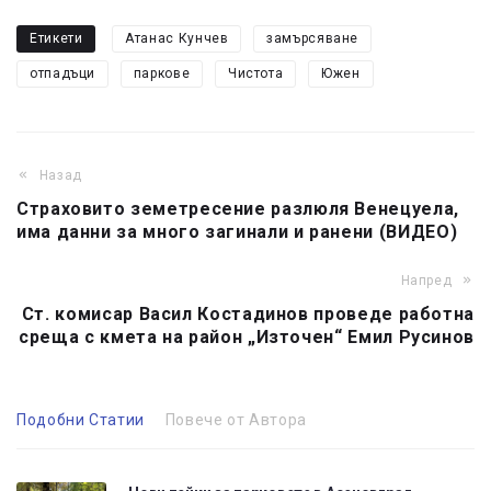
Етикети
Атанас Кунчев
замърсяване
отпадъци
паркове
Чистота
Южен
Назад
Страховито земетресение разлюля Венецуела,
има данни за много загинали и ранени (ВИДЕО)
Напред
Ст. комисар Васил Костадинов проведе работна
среща с кмета на район „Източен“ Емил Русинов
Подобни Статии
Повече от Автора