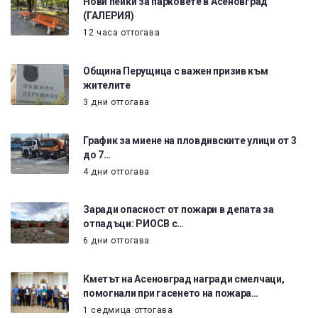
Нови пейки за парковете в Асеновград
(ГАЛЕРИЯ)
12 часа оттогава
Община Перущица с важен призив към
жителите
3 дни оттогава
График за миене на пловдивските улици от 3
до 7…
4 дни оттогава
Заради опасност от пожари в депата за
отпадъци: РИОСВ с…
6 дни оттогава
Кметът на Асеновград награди смелчаци,
помогнали при гасенето на пожара…
1 седмица оттогава