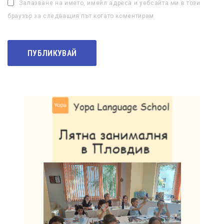
Запазване на името, имейл адреса и уебсайта ми в този
браузър за следващия път когато коментирам.