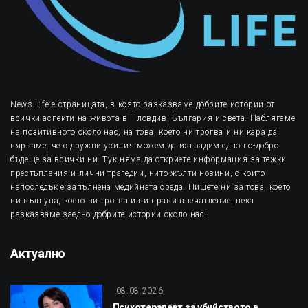
News Life е страницата, в която разказваме добрите истории от
всички аспекти на живота в Пловдив, България и света. Наблягаме
на позитивното около нас, на това, което ни трогва и ни кара да
вярваме, че с дружни усилия можем да изградим едно по-добро
бъдеще за всички ни. Тук няма да откриете информация за тежки
престъпления и лични трагедии, нито жълти новини, с които
напоследък е запълнена медийната среда. Пишете ни за това, което
ви вълнува, което ви трогва и ви прави впечатление, нека
разказваме заедно добрите истории около нас!
Актуално
08.08.2026
Психотерапевт за убийството в