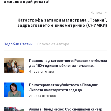
оживява край реката!
Напред
Катастрофа затвори магистрала „Тракия“,
задръстването е километрично (СНИМКИ)
Подобни Статии
Повече от Автора
Празник на дълголетието: Раковски отбеляза
два 100-годишни юбилея за по-малко…
4 часа оттогава
Психотерапевт за убийството в Пловдив:
Липсата на авторитети води до…
21 часа оттогава
Акция в Пловдивско: Със специален кантар