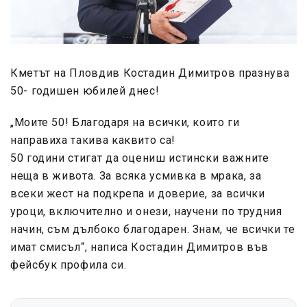
Кметът на Пловдив Костадин Димитров празнува
50- годишен юбилей днес!
„Моите 50! Благодаря на всички, които ги
направиха такива каквито са!
50 години стигат да оцениш истински важните
неща в живота. За всяка усмивка в мрака, за
всеки жест на подкрепа и доверие, за всички
уроци, включително и онези, научени по трудния
начин, съм дълбоко благодарен. Знам, че всички те
имат смисъл“, написа Костадин Димитров във
фейсбук профила си.