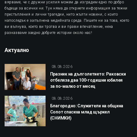
вярваме, че с дружни усилия можем да изградим едно по-добро
бъдеще за всички ни. Тук няма да откриете информация за тежки
престъпления и лични трагедии, нито жълти новини, с които
напоследък е запълнена медийната среда. Пишете ни за това, което
ви вълнува, което ви трогва и ви прави впечатление, нека
разказваме заедно добрите истории около нас!
Актуално
08.08.2026
Празник на дълголетието: Раковски
отбеляза два 100-годишни юбилея
за по-малко от месец
08.08.2026
Благородно: Служители на община
Сопот спасиха млад щъркел
(СНИМКИ)