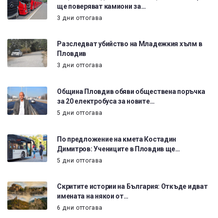
ще поверяват камиони за…
3 дни оттогава
Разследват убийство на Младежкия хълм в
Пловдив
3 дни оттогава
Община Пловдив обяви обществена поръчка
за 20 електробуса за новите…
5 дни оттогава
По предложение на кмета Костадин
Димитров: Учениците в Пловдив ще…
5 дни оттогава
Скритите истории на България: Откъде идват
имената на някои от…
6 дни оттогава