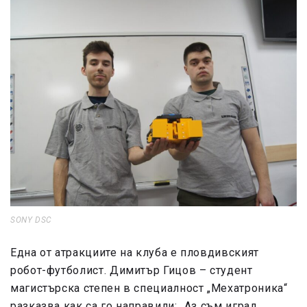
SONY DSC
Една от атракциите на клуба е пловдивският
робот-футболист. Димитър Гицов – студент
магистърска степен в специалност „Мехатроника“
разказва как са го направили: „Аз съм играл