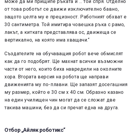
може да ми прищипе ръката и … той спря. Отделно
от това роботът се движи изключително бавно,
защото целта му е прецизност. Работният обхват е
30 сантиметра. Той имитира човешка ръка с рамо,
лакът, а китката представлява ос, движеща се
вертикално, на която има хващачи.“
Създателите на обучаващия робот вече обмислят
как да го подобрят. Ще махнат всички възможни
части от него, които биха навредили на околните
хора. Втората версия на робота ще направи
движенията му по-плавни. Ще запазят досегашния
му размер, който е 30 см х 40 см. Образно казано
на един училищен чин могат да се сложат две
такива машини, без да си пречат една на друга.
Отбор „Айляк роботикс“