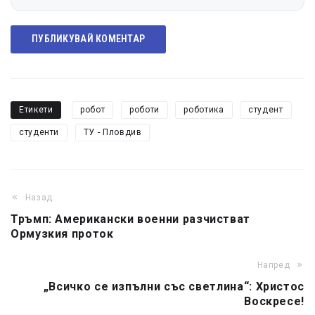
ПУБЛИКУВАЙ КОМЕНТАР
Етикети
робот
роботи
роботика
студент
студенти
ТУ - Пловдив
Назад
Тръмп: Американски военни разчистват
Ормузкия проток
Напред
„Всичко се изпълни със светлина“: Христос
Воскресе!