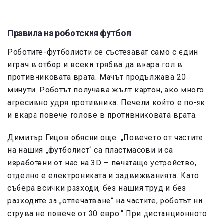
Правила на роботския футбол
Роботите-футболисти се състезават само с един
играч в отбор и всеки трябва да вкара гол в
противниковата врата. Мачът продължава 20
минути. Роботът получава жълт картон, ако много
агресивно удря противника. Печели който е по-як
и вкара повече голове в противниковата врата.
Димитър Гицов обясни още: „Повечето от частите
на нашия „футболист“ са пластмасови и са
изработени от нас на
3D –
печатащо устройство,
отделно е електрониката и задвижванията. Като
събера всички разходи, без нашия труд и без
разходите за „отпечатване“ на частите, роботът ни
струва не повече от 30 евро.“ При дистанционното