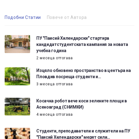
Подобни Статии
Повече от Автора
ПУ "Паисий Хилендарски" стартира
кандидатстудентската кампания за новата
учебна година
2 месеца оттогава
Изцяло обновено пространство в центъра на
Пловдив посреща студенти и…
3 месеца оттогава
Косачка робот вече коси зелените площи в
Асеновград (СНИМКИ)
4 месеца оттогава
Студенти, преподаватели и служители на ПУ
"Паисий Хилендарски" мерят сили…