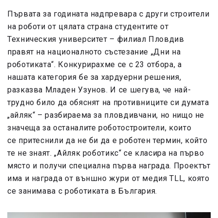
Първата за годината надпревара с други строители
на роботи от цялата страна студентите от
Техническия университет – филиал Пловдив
правят на националното състезание „Дни на
роботиката“. Конкурирахме се с 23 отбора, а
нашата категория бе за хардуерни решения,
разказва Младен Узунов. И се шегува, че най-
трудно било да обяснят на противниците си думата
„айляк“ – разбираема за пловдивчани, но нищо не
значеща за останалите роботостроители, които
с
e
притеснили да не би да е роботен термин, който
те не знаят. „Айляк роботикс“ се класира на първо
място и получи специална първа награда. Проектът
има и награда от външно жури от медия
TLL
, която
се занимава с роботиката в България.