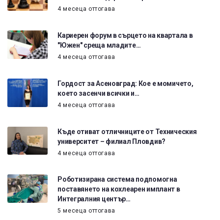
4 месеца оттогава
Кариерен форум в сърцето на квартала в
"Южен" среща младите…
4 месеца оттогава
Гордост за Асеновград: Кое е момичето,
което засенчи всички и…
4 месеца оттогава
Къде отиват отличниците от Техническия
университет – филиал Пловдив?
4 месеца оттогава
Роботизирана система подпомогна
поставянето на кохлеарен имплант в
Интегралния център…
5 месеца оттогава