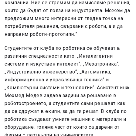
компании. Ние се стремим да измисляме решения,
които да бъдат от полза на индустрията. Можем да
предложим много интересни от гледна точка на
потребителя решения, свързани с роботи, а и да
направим роботи-прототипи.
”
Студентите от клуба по роботика се обучават в
различни специалности като: „Интелигентни
системи и изкуствен интелект“, „Мехатроника“,
„Индустриално инженерство“, „Автоматика,
информационна и управляваща техника“ и
„Компютърни системи и технологии“. Асистент инж.
Мехмед Медев задава задачи за решаване в
роботостроенето, а студентите сами решават как
да се сдружат в екипи, за да ги решат. В клуба по
роботика създават умните машини с материали и
оборудване, голяма част от които са дарени от
фирми – партньори на университета.