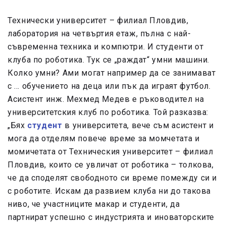
Технически университет – филиал Пловдив,
лаборатория на четвъртия етаж, пълна с най-
съвременна техника и компютри. И студенти от
клуба по роботика. Тук се „раждат“ умни машини.
Колко умни? Ами могат например да се занимават
с … обучението на деца или пък да играят футбол.
Асистент инж. Мехмед Медев
e
ръководител на
университетския клуб по роботика. Той разказва:
„Бях
студент
в университета, вече съм асистент и
мога да отделям повече време за момчетата и
момичетата от Техническия университет – филиал
Пловдив, които се увличат от роботика – толкова,
че да споделят свободното си време помежду си и
с роботите. Искам да развием клуба ни до такова
ниво, че участниците макар и студенти, да
партнират успешно с индустрията и иноваторските