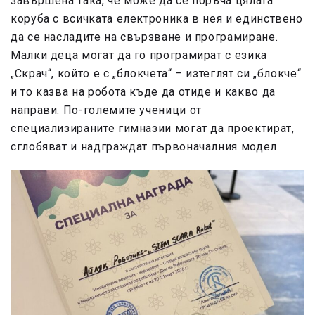
завършена така, че може да се поръча цялата
коруба с всичката електроника в нея и единствено
да се насладите на свързване и програмиране.
Малки деца могат да го програмират с езика
„Скрач“, който е с „блокчета“ – изтеглят си „блокче“
и то казва на робота къде да отиде и какво да
направи. По-големите ученици от
специализираните гимназии могат да проектират,
сглобяват и надграждат първоначалния модел.