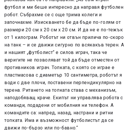
футбол и ми беше интересно да направя футболен
робот. Събрахме се с още трима колеги и
започнахме. Изискването бе да бъде по-голям от
размери 20 см х 20 см х 20 см. И да не е по-тежък
от 1 килограм. Роботът ни отвън прилича по-скоро
на танк – и се движи сигурно по всякакъв терен. А
и нашият „футболист“ е силов играч, така че
веригите не позволяват той да бъде отместен от
противников играч. Топката, с която се играе е
пластмасова с диаметър 10 сантиметра, роботът я
води с две плочи, поставени перпендикулярно на
терена. Ритането на топката става с механизъм,
наподобяващ краче. Екипът ни управлява робота с
команди, подадени от мобилния ни телефон. А
командите са: напред, назад, настрани и ритни
топката. Има и възможност футболистът да се
движи по-бързо или по-бавно.“