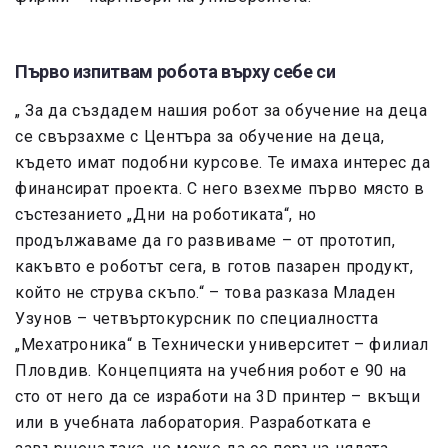
Първо изпитвам робота върху себе си
„ За да създадем нашия робот за обучение на деца
се свързахме с Центъра за обучение на деца,
където имат подобни курсове. Те имаха интерес да
финансират проекта. С него взехме първо място в
състезанието „Дни на роботиката“, но
продължаваме да го развиваме – от прототип,
какъвто е роботът сега, в готов пазарен продукт,
който не струва скъпо.“ – това разказа Младен
Узунов – четвъртокурсник по специалността
„Мехатроника“ в Технически университет – филиал
Пловдив. Концепцията на учебния робот е 90 на
сто от него да се изработи на
3D принтер –
вкъщи
или в учебната лаборатория. Разработката е