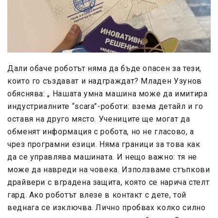
Дали обаче роботът няма да бъде опасен за тези,
които го създават и надграждат? Младен Узунов
обяснява: „ Нашата умна машина може да имитира
индустриалните
“scara”
-роботи: взема детайл и го
оставя на друго място. Учениците ще могат да
обменят информация с робота, но не гласово, а
чрез програмни езици. Няма граници за това как
да се управлява машината. И нещо важно: тя не
може да навреди на човека. Използваме стъпкови
драйвери с вградена защита, която се нарича стелт
гард. Ако роботът влезе в контакт с дете, той
веднага се изключва. Лично пробвах колко силно