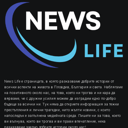
News Life е страницата, в която разказваме добрите истории от
всички аспекти на живота в Пловдив, България и света. Наблягаме
на позитивното около нас, на това, което ни трогва и ни кара да
вярваме, че с дружни усилия можем да изградим едно по-добро
бъдеще за всички ни. Тук няма да откриете информация за тежки
престъпления и лични трагедии, нито жълти новини, с които
напоследък е запълнена медийната среда. Пишете ни за това, което
ви вълнува, което ви трогва и ви прави впечатление, нека
разказваме заедно добрите истории около нас!