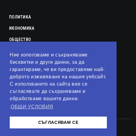
ПОЛИТИКА
ИКОНОМИКА
ОБЩЕСТВО
СПОРТ
Ние използваме и съхраняваме
КУЛТУРА
бисквитки и други данни, за да
гарантираме, че ви предоставяме най-
ЛАЙФСТАЙЛ
доброто изживяване на нашия уебсайт.
С използването на сайта вие се
ТЕХНОЛОГИИ
съгласявате да съхраняваме и
АНАЛИЗИ
обработваме вашите данни.
ОБЩИ УСЛОВИЯ
СВЯТ
СЪГЛАСЯВАМ СЕ
© 2023 – Сайт от
Kirov Invest Group
Контакти
Общи условия