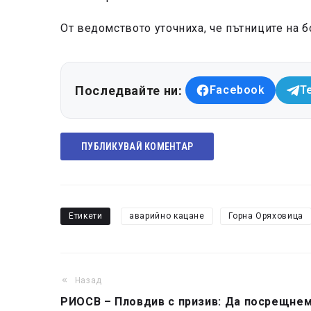
От ведомството уточниха, че пътниците на б
Последвайте ни:
Facebook
T
ПУБЛИКУВАЙ КОМЕНТАР
Етикети
аварийно кацане
Горна Оряховица
Назад
РИОСВ – Пловдив с призив: Да посрещне