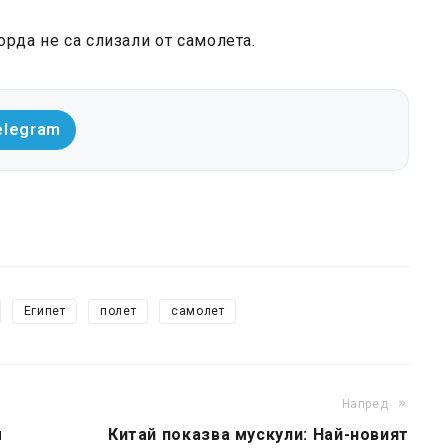
орда не са слизали от самолета.
elegram
Египет
полет
самолет
Напред
м
Китай показва мускули: Най-новият