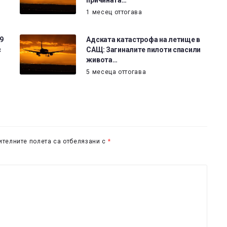
причината…
1 месец оттогава
9
Адската катастрофа на летище в
с
САЩ: Загиналите пилоти спасили
живота…
5 месеца оттогава
телните полета са отбелязани с
*