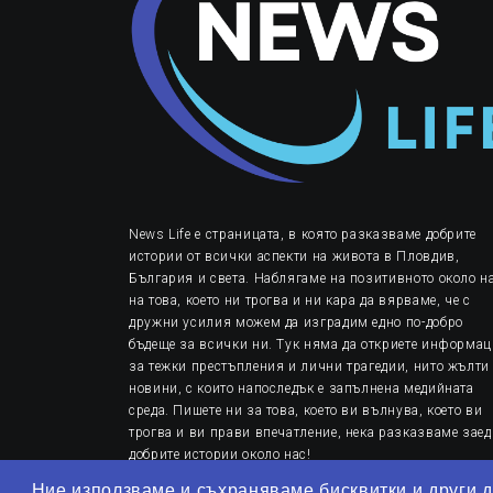
News Life е страницата, в която разказваме добрите
истории от всички аспекти на живота в Пловдив,
България и света. Наблягаме на позитивното около на
на това, което ни трогва и ни кара да вярваме, че с
дружни усилия можем да изградим едно по-добро
бъдеще за всички ни. Тук няма да откриете информа
за тежки престъпления и лични трагедии, нито жълти
новини, с които напоследък е запълнена медийната
среда. Пишете ни за това, което ви вълнува, което ви
трогва и ви прави впечатление, нека разказваме заед
добрите истории около нас!
Ние използваме и съхраняваме бисквитки и други д