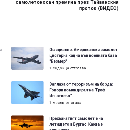
самолетоносач премина през Тайванския
проток (ВИДЕО)
а
Официално: Американски самолет
цистерна кацна във военната база
"Безмер"
1 седмица оттогава
Заплаха от тероризъм на борда:
Говори командирът на "Граф
Игнатиево"…
1 месец оттогава
Прехванатият самолет е на
летището в Бургас: Каква е