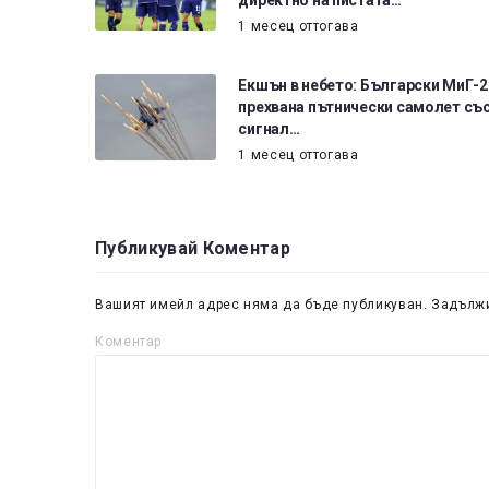
директно на пистата…
1 месец оттогава
Екшън в небето: Български МиГ-2
прехвана пътнически самолет съ
сигнал…
1 месец оттогава
Публикувай Коментар
Вашият имейл адрес няма да бъде публикуван.
Задължи
Коментар