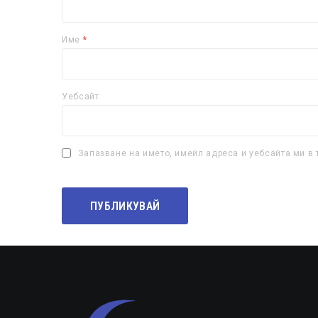
Име
*
Уебсайт
Запазване на името, имейл адреса и уебсайта ми в 