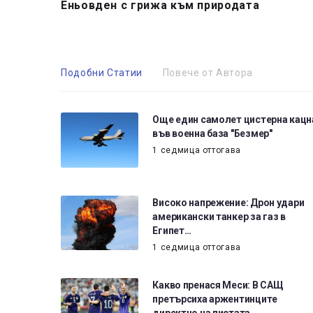
Еньовден с грижа към природата
Подобни Статии
Повече от Автора
Още един самолет цистерна кацн
във военна база "Безмер"
1 седмица оттогава
Високо напрежение: Дрон удари
американски танкер за газ в
Египет…
1 седмица оттогава
Какво пренася Меси: В САЩ
претърсиха аржентинците