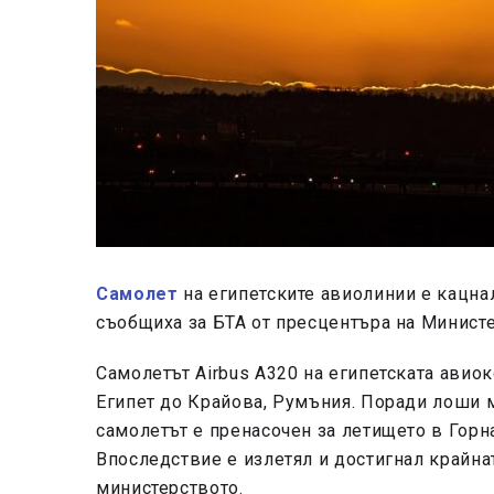
Самолет
на египетските авиолинии е кацна
съобщиха за БТА от пресцентъра на Министе
Самолетът Airbus A320 на египетската авиок
Египет до Крайова, Румъния. Поради лоши м
самолетът е пренасочен за летището в Горна
Впоследствие е излетял и достигнал крайна
министерството.