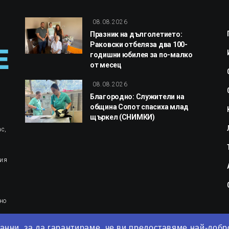
08.08.2026
Празник на дълголетието:
Раковски отбеляза два 100-
годишни юбилея за по-малко
от месец
08.08.2026
Благородно: Служители на
община Сопот спасиха млад
щъркел (СНИМКИ)
с,
ция
но
анни, за да гарантираме, че ви предоставяме най-доб