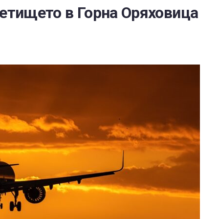
летището в Горна Оряховица