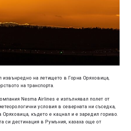
л извънредно на летището в Горна Оряховица,
рството на транспорта.
омпания Nesma Airlines е изпълнявал полет от
етеорологични условия в северната ни съседка,
 Оряховица, където е кацнал и е заредил гориво.
та си дестинация в Румъния, казаха още от