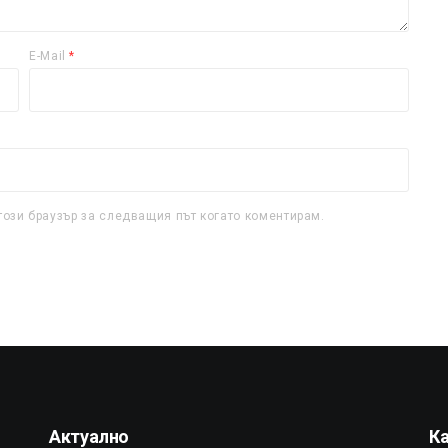
E-Mail
*
този браузър за следващия път когато коментирам.
Актуално
К